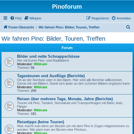
Pinoforum
FAQ
Wikipino
Registrieren
Anmelden
S
Foren-Übersicht
Wir fahren Pino: Bilder, Touren, Treffen
u
Wir fahren Pino: Bilder, Touren, Treffen
c
Forum
h
e
Bilder und nette Schnappschüsse
Her mit Euren Pino- und Radbildern!
Moderator:
Wildcate
Themen:
56
Tagestouren und Ausflüge (Berichte)
Ob an der Nordsee oder in den Alpen. Hier sind alle Berichte willkommen.
Gerne mit viel Bildern. Damit sich jeder an den schönen Bildern ergötzen kann
Moderator:
Wildcate
Themen:
209
Reisen über mehrere Tage, Monate, Jahre (Berichte)
Touren mit Pino, Tandem, Normalrad und Transportfragen mit Bahn, Auto,
Flieger
Moderator:
Wildcate
Themen:
181
Reisetipps (keine Touren)
Was macht man denn am Besten um mit dem Pino in Zügen mitgenommen zu
werden. Wie plant man am Besten eine Pinotour...
Moderator:
Wildcate