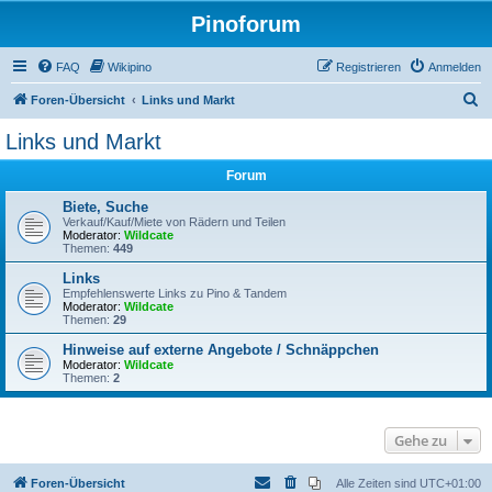
Pinoforum
FAQ
Wikipino
Registrieren
Anmelden
S
Foren-Übersicht
Links und Markt
u
Links und Markt
c
Forum
h
e
Biete, Suche
Verkauf/Kauf/Miete von Rädern und Teilen
Moderator:
Wildcate
Themen:
449
Links
Empfehlenswerte Links zu Pino & Tandem
Moderator:
Wildcate
Themen:
29
Hinweise auf externe Angebote / Schnäppchen
Moderator:
Wildcate
Themen:
2
Gehe zu
Foren-Übersicht
Alle Zeiten sind
UTC+01:00