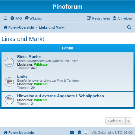
Pinoforum
FAQ
Wikipino
Registrieren
Anmelden
S
Foren-Übersicht
Links und Markt
u
Links und Markt
c
Forum
h
e
Biete, Suche
Verkauf/Kauf/Miete von Rädern und Teilen
Moderator:
Wildcate
Themen:
449
Links
Empfehlenswerte Links zu Pino & Tandem
Moderator:
Wildcate
Themen:
29
Hinweise auf externe Angebote / Schnäppchen
Moderator:
Wildcate
Themen:
2
Gehe zu
Foren-Übersicht
Alle Zeiten sind
UTC+01:00