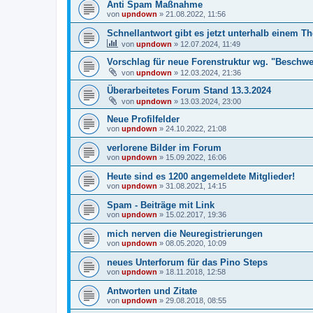
Anti Spam Maßnahme
von
upndown
»
21.08.2022, 11:56
Schnellantwort gibt es jetzt unterhalb einem T
von
upndown
»
12.07.2024, 11:49
Vorschlag für neue Forenstruktur wg. "Beschw
von
upndown
»
12.03.2024, 21:36
Überarbeitetes Forum Stand 13.3.2024
von
upndown
»
13.03.2024, 23:00
Neue Profilfelder
von
upndown
»
24.10.2022, 21:08
verlorene Bilder im Forum
von
upndown
»
15.09.2022, 16:06
Heute sind es 1200 angemeldete Mitglieder!
von
upndown
»
31.08.2021, 14:15
Spam - Beiträge mit Link
von
upndown
»
15.02.2017, 19:36
mich nerven die Neuregistrierungen
von
upndown
»
08.05.2020, 10:09
neues Unterforum für das Pino Steps
von
upndown
»
18.11.2018, 12:58
Antworten und Zitate
von
upndown
»
29.08.2018, 08:55