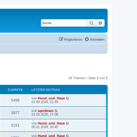
Suche
Erweiterte Suche
Registrieren
Anmelden
28 Themen • Seite
1
von
1
ZUGRIFFE
LETZTER BEITRAG
L
von
Hund_und_Hase
Z
5498
e
01.08.2026, 21:49
t
u
z
L
von
upndown
Z
3977
t
e
21.02.2026, 17:08
g
e
t
r
u
z
L
von
Hund_und_Hase
r
B
Z
3191
t
e
05.01.2026, 20:45
e
g
e
t
i
i
r
u
z
t
L
von
Hund_und_Hase
r
B