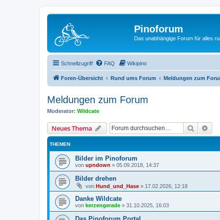
Pinoforum
Das unabhängige Forum für alles r
Schnellzugriff
FAQ
Wikipino
Foren-Übersicht
Rund ums Forum
Meldungen zum For
Meldungen zum Forum
Moderator:
Wildcate
Suche
Erw
Neues Thema
THEMEN
Bilder im Pinoforum
von
upndown
»
05.09.2018, 14:37
Bilder drehen
von
Hund_und_Hase
»
17.02.2026, 12:18
Danke Wildcate
von
kerzengerade
»
31.10.2025, 16:03
Das Pinoforum Portal