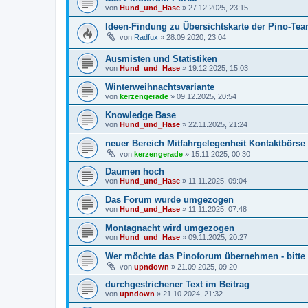
von
Hund_und_Hase
»
27.12.2025, 23:15
Ideen-Findung zu Übersichtskarte der Pino-Te
von
Radfux
»
28.09.2020, 23:04
Ausmisten und Statistiken
von
Hund_und_Hase
»
19.12.2025, 15:03
Winterweihnachtsvariante
von
kerzengerade
»
09.12.2025, 20:54
Knowledge Base
von
Hund_und_Hase
»
22.11.2025, 21:24
neuer Bereich Mitfahrgelegenheit Kontaktbörse 
von
kerzengerade
»
15.11.2025, 00:30
Daumen hoch
von
Hund_und_Hase
»
11.11.2025, 09:04
Das Forum wurde umgezogen
von
Hund_und_Hase
»
11.11.2025, 07:48
Montagnacht wird umgezogen
von
Hund_und_Hase
»
09.11.2025, 20:27
Wer möchte das Pinoforum übernehmen - bitte
von
upndown
»
21.09.2025, 09:20
durchgestrichener Text im Beitrag
von
upndown
»
21.10.2024, 21:32