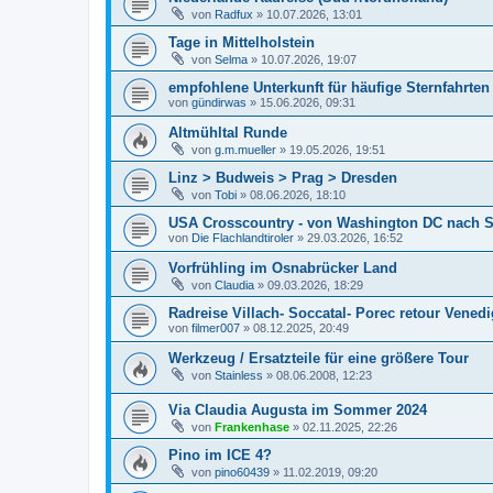
von
Radfux
»
10.07.2026, 13:01
Tage in Mittelholstein
von
Selma
»
10.07.2026, 19:07
empfohlene Unterkunft für häufige Sternfahrten
von
gündirwas
»
15.06.2026, 09:31
Altmühltal Runde
von
g.m.mueller
»
19.05.2026, 19:51
Linz > Budweis > Prag > Dresden
von
Tobi
»
08.06.2026, 18:10
USA Crosscountry - von Washington DC nach Se
von
Die Flachlandtiroler
»
29.03.2026, 16:52
Vorfrühling im Osnabrücker Land
von
Claudia
»
09.03.2026, 18:29
Radreise Villach- Soccatal- Porec retour Venedi
von
filmer007
»
08.12.2025, 20:49
Werkzeug / Ersatzteile für eine größere Tour
von
Stainless
»
08.06.2008, 12:23
Via Claudia Augusta im Sommer 2024
von
Frankenhase
»
02.11.2025, 22:26
Pino im ICE 4?
von
pino60439
»
11.02.2019, 09:20