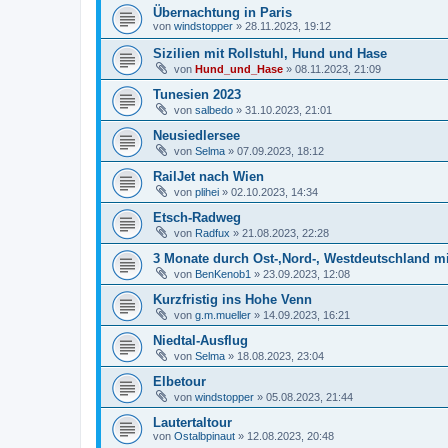
Übernachtung in Paris
von
windstopper
»
28.11.2023, 19:12
Sizilien mit Rollstuhl, Hund und Hase
von
Hund_und_Hase
»
08.11.2023, 21:09
Tunesien 2023
von
salbedo
»
31.10.2023, 21:01
Neusiedlersee
von
Selma
»
07.09.2023, 18:12
RailJet nach Wien
von
plihei
»
02.10.2023, 14:34
Etsch-Radweg
von
Radfux
»
21.08.2023, 22:28
3 Monate durch Ost-,Nord-, Westdeutschland 
von
BenKenob1
»
23.09.2023, 12:08
Kurzfristig ins Hohe Venn
von
g.m.mueller
»
14.09.2023, 16:21
Niedtal-Ausflug
von
Selma
»
18.08.2023, 23:04
Elbetour
von
windstopper
»
05.08.2023, 21:44
Lautertaltour
von
Ostalbpinaut
»
12.08.2023, 20:48