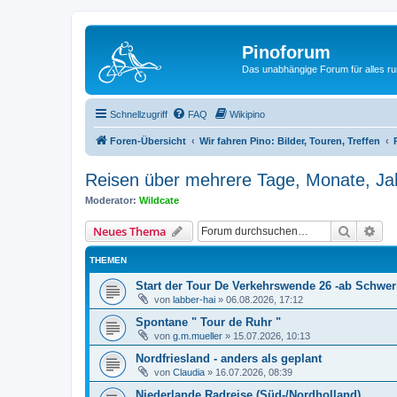
Pinoforum
Das unabhängige Forum für alles r
Schnellzugriff
FAQ
Wikipino
Foren-Übersicht
Wir fahren Pino: Bilder, Touren, Treffen
Reisen über mehrere Tage, Monate, Jah
Moderator:
Wildcate
Suche
Erw
Neues Thema
THEMEN
Start der Tour De Verkehrswende 26 -ab Schwer
von
labber-hai
»
06.08.2026, 17:12
Spontane " Tour de Ruhr "
von
g.m.mueller
»
15.07.2026, 10:13
Nordfriesland - anders als geplant
von
Claudia
»
16.07.2026, 08:39
Niederlande Radreise (Süd-/Nordholland)