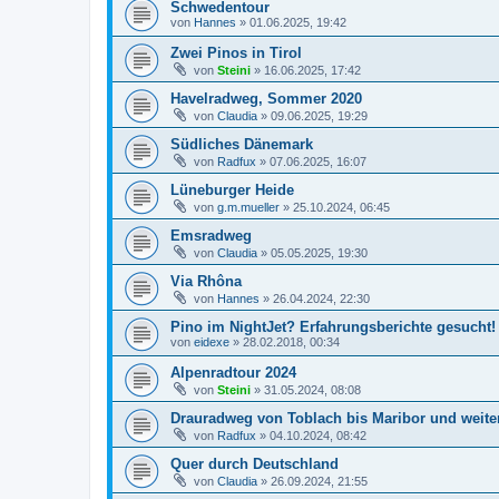
Schwedentour
von
Hannes
»
01.06.2025, 19:42
Zwei Pinos in Tirol
von
Steini
»
16.06.2025, 17:42
Havelradweg, Sommer 2020
von
Claudia
»
09.06.2025, 19:29
Südliches Dänemark
von
Radfux
»
07.06.2025, 16:07
Lüneburger Heide
von
g.m.mueller
»
25.10.2024, 06:45
Emsradweg
von
Claudia
»
05.05.2025, 19:30
Via Rhôna
von
Hannes
»
26.04.2024, 22:30
Pino im NightJet? Erfahrungsberichte gesucht!
von
eidexe
»
28.02.2018, 00:34
Alpenradtour 2024
von
Steini
»
31.05.2024, 08:08
Drauradweg von Toblach bis Maribor und weiter
von
Radfux
»
04.10.2024, 08:42
Quer durch Deutschland
von
Claudia
»
26.09.2024, 21:55