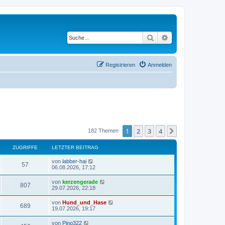
Suche
Erweiterte Suche
Registrieren
Anmelden
1
2
3
4
Nächste
182 Themen
ZUGRIFFE
LETZTER BEITRAG
L
von
labber-hai
Z
57
e
06.08.2026, 17:12
t
u
z
L
von
kerzengerade
Z
807
t
e
29.07.2026, 22:18
g
e
t
r
u
z
L
von
Hund_und_Hase
r
B
Z
689
t
e
19.07.2026, 19:17
e
g
e
t
i
i
r
u
z
t
L
von
Pino322
r
B