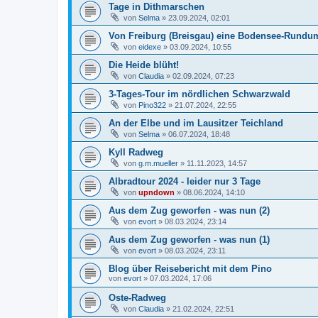
Tage in Dithmarschen
von
Selma
»
23.09.2024, 02:01
Von Freiburg (Breisgau) eine Bodensee-Rundu
von
eidexe
»
03.09.2024, 10:55
Die Heide blüht!
von
Claudia
»
02.09.2024, 07:23
3-Tages-Tour im nördlichen Schwarzwald
von
Pino322
»
21.07.2024, 22:55
An der Elbe und im Lausitzer Teichland
von
Selma
»
06.07.2024, 18:48
Kyll Radweg
von
g.m.mueller
»
11.11.2023, 14:57
Albradtour 2024 - leider nur 3 Tage
von
upndown
»
08.06.2024, 14:10
Aus dem Zug geworfen - was nun (2)
von
evort
»
08.03.2024, 23:14
Aus dem Zug geworfen - was nun (1)
von
evort
»
08.03.2024, 23:11
Blog über Reisebericht mit dem Pino
von
evort
»
07.03.2024, 17:06
Oste-Radweg
von
Claudia
»
21.02.2024, 22:51