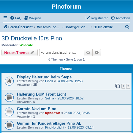
Pinoforum
FAQ
Wikipino
Registrieren
Anmelden
S
Foren-Übersicht
Wir schrauben am Pino: Erfahrungen, Technik und Anbauten
sonstiger Schrauberkram (was oben nicht rein passt)
3D Druckteile fürs Pino
u
3D Druckteile fürs Pino
c
Moderator:
Wildcate
h
Suche
Erweiterte Suche
Neues Thema
e
6 Themen • Seite
1
von
1
Themen
Display Halterung beim Steps
Letzter Beitrag von
Pinolli
«
04.08.2026, 19:53
Antworten:
35
1
2
Halterung BUM Front Licht
Letzter Beitrag von
Selma
«
25.03.2026, 18:52
Antworten:
5
Garmin Navi am Pino
Letzter Beitrag von
upndown
«
28.08.2023, 08:35
Antworten:
1
Gummi für Kindertretlager Pino AL
Letzter Beitrag von
PinoNordlicht
«
19.08.2023, 09:14