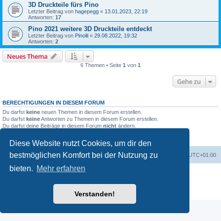
3D Druckteile fürs Pino
Letzter Beitrag von
hagepegg
«
13.01.2023, 22:19
Antworten:
17
Pino 2021 weitere 3D Druckteile entdeckt
Letzter Beitrag von
Pinolli
«
29.08.2022, 19:32
Antworten:
2
Neues Thema
6 Themen • Seite
1
von
1
Gehe zu
BERECHTIGUNGEN IN DIESEM FORUM
Du darfst
keine
neuen Themen in diesem Forum erstellen.
Du darfst
keine
Antworten zu Themen in diesem Forum erstellen.
Du darfst deine Beiträge in diesem Forum
nicht
ändern.
Du darfst deine Beiträge in diesem Forum
nicht
löschen.
Du darfst
keine
Dateianhänge in diesem Forum erstellen.
Diese Website nutzt Cookies, um dir den
bestmöglichen Komfort bei der Nutzung zu
Foren-Übersicht
Alle Zeiten sind
UTC+01:00
bieten.
Mehr erfahren
Powered by
phpBB
® Forum Software © phpBB Limited
Deutsche Übersetzung durch
phpBB.de
Datenschutz
|
Nutzungsbedingungen
Verstanden!