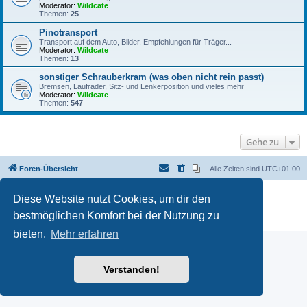
Moderator:
Wildcate
Themen:
25
Pinotransport
Transport auf dem Auto, Bilder, Empfehlungen für Träger...
Moderator:
Wildcate
Themen:
13
sonstiger Schrauberkram (was oben nicht rein passt)
Bremsen, Laufräder, Sitz- und Lenkerposition und vieles mehr
Moderator:
Wildcate
Themen:
547
Gehe zu
Foren-Übersicht
Alle Zeiten sind
UTC+01:00
Powered by
phpBB
® Forum Software © phpBB Limited
Diese Website nutzt Cookies, um dir den
Deutsche Übersetzung durch
phpBB.de
bestmöglichen Komfort bei der Nutzung zu
Datenschutz
|
Nutzungsbedingungen
bieten.
Mehr erfahren
Verstanden!