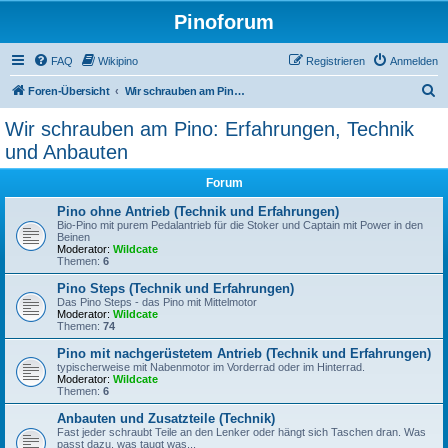
Pinoforum
FAQ
Wikipino
Registrieren
Anmelden
S
Foren-Übersicht
Wir schrauben am Pino: Erfahrungen, Technik und Anbauten
u
Wir schrauben am Pino: Erfahrungen, Technik
c
und Anbauten
h
Forum
e
Pino ohne Antrieb (Technik und Erfahrungen)
Bio-Pino mit purem Pedalantrieb für die Stoker und Captain mit Power in den
Beinen
Moderator:
Wildcate
Themen:
6
Pino Steps (Technik und Erfahrungen)
Das Pino Steps - das Pino mit Mittelmotor
Moderator:
Wildcate
Themen:
74
Pino mit nachgerüstetem Antrieb (Technik und Erfahrungen)
typischerweise mit Nabenmotor im Vorderrad oder im Hinterrad.
Moderator:
Wildcate
Themen:
6
Anbauten und Zusatzteile (Technik)
Fast jeder schraubt Teile an den Lenker oder hängt sich Taschen dran. Was
passt dazu, was taugt was...