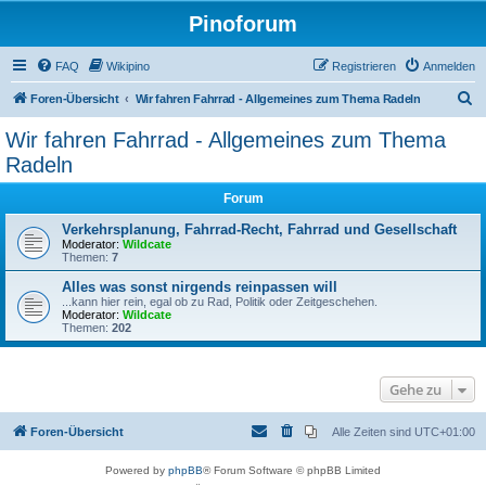
Pinoforum
FAQ
Wikipino
Registrieren
Anmelden
S
Foren-Übersicht
Wir fahren Fahrrad - Allgemeines zum Thema Radeln
u
Wir fahren Fahrrad - Allgemeines zum Thema
c
Radeln
h
Forum
e
Verkehrsplanung, Fahrrad-Recht, Fahrrad und Gesellschaft
Moderator:
Wildcate
Themen:
7
Alles was sonst nirgends reinpassen will
...kann hier rein, egal ob zu Rad, Politik oder Zeitgeschehen.
Moderator:
Wildcate
Themen:
202
Gehe zu
Foren-Übersicht
Alle Zeiten sind
UTC+01:00
Powered by
phpBB
® Forum Software © phpBB Limited