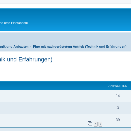
und ums Pinotandem
chnik und Anbauten
Pino mit nachgerüstetem Antrieb (Technik und Erfahrungen)
nik und Erfahrungen)
eiterte Suche
ANTWORTEN
A
14
n
A
3
t
n
w
A
39
t
1
2
o
n
w