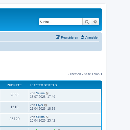
Suche
Erweiterte Suche
Registrieren
Anmelden
6 Themen • Seite
1
von
1
ZUGRIFFE
LETZTER BEITRAG
L
von
Selma
Z
2858
e
16.07.2026, 17:49
t
u
z
L
von
Flyer
Z
1510
t
e
21.04.2026, 18:58
g
e
t
r
u
z
L
von
Selma
r
B
Z
36129
t
e
10.04.2026, 23:42
e
g
e
t
i
i
r
u
z
t
r
B