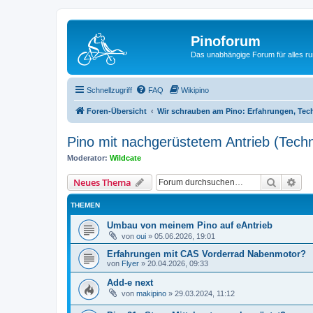
Pinoforum
Das unabhängige Forum für alles r
Schnellzugriff
FAQ
Wikipino
Foren-Übersicht
Wir schrauben am Pino: Erfahrungen, Te
Pino mit nachgerüstetem Antrieb (Tech
Moderator:
Wildcate
Suche
Erw
Neues Thema
THEMEN
Umbau von meinem Pino auf eAntrieb
von
oui
»
05.06.2026, 19:01
Erfahrungen mit CAS Vorderrad Nabenmotor?
von
Flyer
»
20.04.2026, 09:33
Add-e next
von
makipino
»
29.03.2024, 11:12