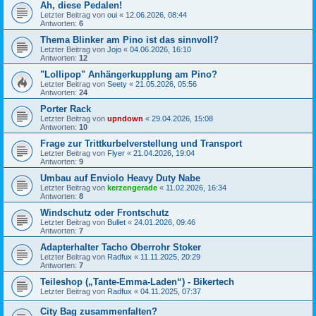
Ah, diese Pedalen!
Letzter Beitrag von
oui
«
12.06.2026, 08:44
Antworten:
6
Thema Blinker am Pino ist das sinnvoll?
Letzter Beitrag von
Jojo
«
04.06.2026, 16:10
Antworten:
12
"Lollipop" Anhängerkupplung am Pino?
Letzter Beitrag von
Seety
«
21.05.2026, 05:56
Antworten:
24
Porter Rack
Letzter Beitrag von
upndown
«
29.04.2026, 15:08
Antworten:
10
Frage zur Trittkurbelverstellung und Transport
Letzter Beitrag von
Flyer
«
21.04.2026, 19:04
Antworten:
9
Umbau auf Enviolo Heavy Duty Nabe
Letzter Beitrag von
kerzengerade
«
11.02.2026, 16:34
Antworten:
8
Windschutz oder Frontschutz
Letzter Beitrag von
Bullet
«
24.01.2026, 09:46
Antworten:
7
Adapterhalter Tacho Oberrohr Stoker
Letzter Beitrag von
Radfux
«
11.11.2025, 20:29
Antworten:
7
Teileshop („Tante-Emma-Laden“) - Bikertech
Letzter Beitrag von
Radfux
«
04.11.2025, 07:37
City Bag zusammenfalten?