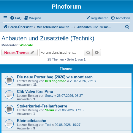
Pinoforum
FAQ
Wikipino
Registrieren
Anmelden
S
Foren-Übersicht
Wir schrauben am Pino: Erfahrungen, Technik und Anbauten
Anbauten und Zusatzteile (Technik)
u
Anbauten und Zusatzteile (Technik)
c
Moderator:
Wildcate
h
Suche
Erweiterte Suche
Neues Thema
e
25 Themen • Seite
1
von
1
Themen
Die neue Porter bag (2026) wie montieren
Letzter Beitrag von
kerzengerade
«
29.07.2026, 22:13
Antworten:
11
Clik Valve fürs Pino
Letzter Beitrag von
Seety
«
26.07.2026, 08:27
Antworten:
3
Stokerkurbel-Freilaufsperre
Letzter Beitrag von
Steini
«
23.06.2026, 17:15
Antworten:
1
Kleinteiletasche
Letzter Beitrag von
Tobi
«
20.06.2026, 10:27
Antworten:
9