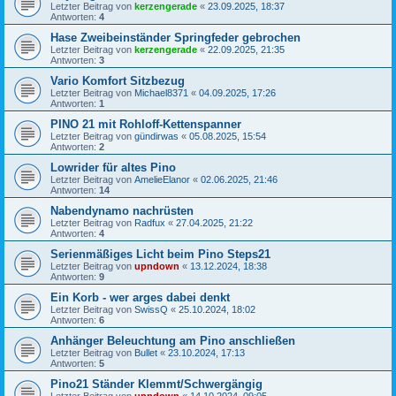
Letzter Beitrag von
kerzengerade
«
23.09.2025, 18:37
Antworten:
4
Hase Zweibeinständer Springfeder gebrochen
Letzter Beitrag von
kerzengerade
«
22.09.2025, 21:35
Antworten:
3
Vario Komfort Sitzbezug
Letzter Beitrag von
Michael8371
«
04.09.2025, 17:26
Antworten:
1
PINO 21 mit Rohloff-Kettenspanner
Letzter Beitrag von
gündirwas
«
05.08.2025, 15:54
Antworten:
2
Lowrider für altes Pino
Letzter Beitrag von
AmelieElanor
«
02.06.2025, 21:46
Antworten:
14
Nabendynamo nachrüsten
Letzter Beitrag von
Radfux
«
27.04.2025, 21:22
Antworten:
4
Serienmäßiges Licht beim Pino Steps21
Letzter Beitrag von
upndown
«
13.12.2024, 18:38
Antworten:
9
Ein Korb - wer arges dabei denkt
Letzter Beitrag von
SwissQ
«
25.10.2024, 18:02
Antworten:
6
Anhänger Beleuchtung am Pino anschließen
Letzter Beitrag von
Bullet
«
23.10.2024, 17:13
Antworten:
5
Pino21 Ständer Klemmt/Schwergängig
Letzter Beitrag von
upndown
«
14.10.2024, 09:05