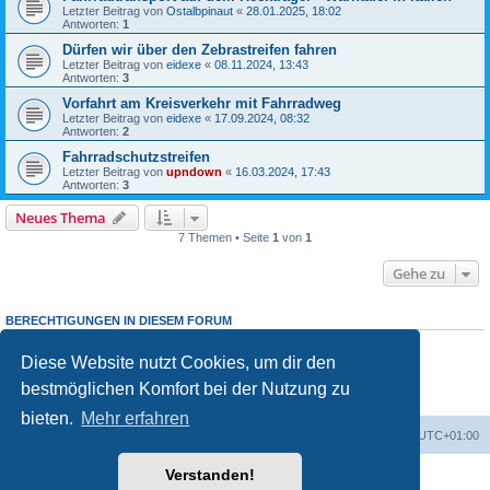
Letzter Beitrag von
Ostalbpinaut
«
28.01.2025, 18:02
Antworten:
1
Dürfen wir über den Zebrastreifen fahren
Letzter Beitrag von
eidexe
«
08.11.2024, 13:43
Antworten:
3
Vorfahrt am Kreisverkehr mit Fahrradweg
Letzter Beitrag von
eidexe
«
17.09.2024, 08:32
Antworten:
2
Fahrradschutzstreifen
Letzter Beitrag von
upndown
«
16.03.2024, 17:43
Antworten:
3
Neues Thema
7 Themen • Seite
1
von
1
Gehe zu
BERECHTIGUNGEN IN DIESEM FORUM
Du darfst
keine
neuen Themen in diesem Forum erstellen.
Du darfst
keine
Antworten zu Themen in diesem Forum erstellen.
Diese Website nutzt Cookies, um dir den
Du darfst deine Beiträge in diesem Forum
nicht
ändern.
bestmöglichen Komfort bei der Nutzung zu
Du darfst deine Beiträge in diesem Forum
nicht
löschen.
Du darfst
keine
Dateianhänge in diesem Forum erstellen.
bieten.
Mehr erfahren
Foren-Übersicht
Alle Zeiten sind
UTC+01:00
Verstanden!
Powered by
phpBB
® Forum Software © phpBB Limited