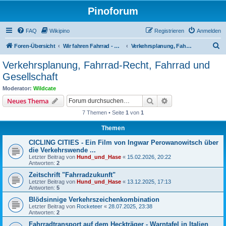
Pinoforum
FAQ
Wikipino
Registrieren
Anmelden
S
Foren-Übersicht
Wir fahren Fahrrad - Allgemeines zum Thema Radeln
Verkehrsplanung, Fahrrad-Recht, Fahrrad und Gesellschaft
u
Verkehrsplanung, Fahrrad-Recht, Fahrrad und
c
Gesellschaft
h
Moderator:
Wildcate
e
Suche
Erweiterte Suche
Neues Thema
7 Themen • Seite
1
von
1
Themen
CICLING CITIES - Ein Film von Ingwar Perowanowitsch über
die Verkehrswende ...
Letzter Beitrag von
Hund_und_Hase
«
15.02.2026, 20:22
Antworten:
2
Zeitschrift "Fahrradzukunft"
Letzter Beitrag von
Hund_und_Hase
«
13.12.2025, 17:13
Antworten:
5
Blödsinnige Verkehrszeichenkombination
Letzter Beitrag von
Rocketeer
«
28.07.2025, 23:38
Antworten:
2
Fahrradtransport auf dem Heckträger - Warntafel in Italien