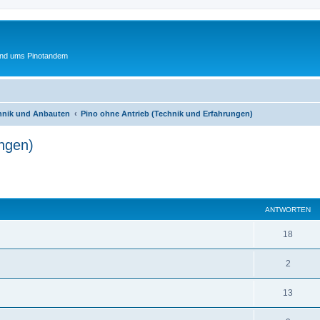
und ums Pinotandem
chnik und Anbauten
Pino ohne Antrieb (Technik und Erfahrungen)
ungen)
eiterte Suche
ANTWORTEN
A
18
n
A
2
t
n
w
A
13
t
o
n
w