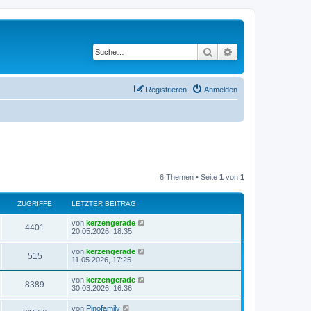
Suche
Erweiterte Suche
Registrieren
Anmelden
6 Themen • Seite
1
von
1
ZUGRIFFE
LETZTER BEITRAG
L
von
kerzengerade
Z
4401
e
20.05.2026, 18:35
t
u
z
L
von
kerzengerade
Z
515
t
e
11.05.2026, 17:25
g
e
t
r
u
z
L
von
kerzengerade
r
B
Z
8389
t
e
30.03.2026, 16:36
e
g
e
t
i
i
r
u
z
t
L
von
Pinofamily
r
B