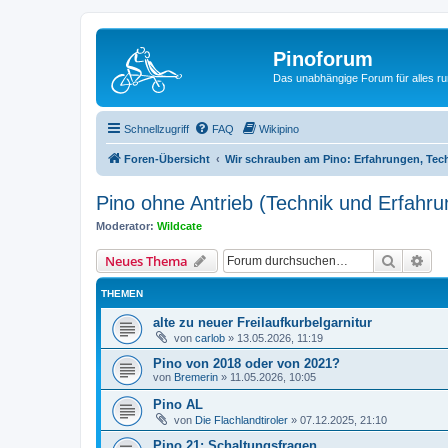
Pinoforum
Das unabhängige Forum für alles r
Schnellzugriff
FAQ
Wikipino
Foren-Übersicht
Wir schrauben am Pino: Erfahrungen, Te
Pino ohne Antrieb (Technik und Erfahr
Moderator:
Wildcate
Suche
Erw
Neues Thema
THEMEN
alte zu neuer Freilaufkurbelgarnitur
von
carlob
»
13.05.2026, 11:19
Pino von 2018 oder von 2021?
von
Bremerin
»
11.05.2026, 10:05
Pino AL
von
Die Flachlandtiroler
»
07.12.2025, 21:10
Pino 21: Schaltungsfragen