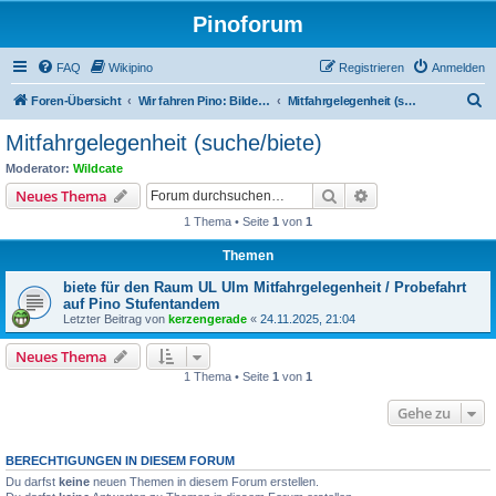
Pinoforum
FAQ
Wikipino
Registrieren
Anmelden
S
Foren-Übersicht
Wir fahren Pino: Bilder, Touren, Treffen
Mitfahrgelegenheit (suche/biete)
u
Mitfahrgelegenheit (suche/biete)
c
Moderator:
Wildcate
h
Suche
Erweiterte Suche
Neues Thema
e
1 Thema • Seite
1
von
1
Themen
biete für den Raum UL Ulm Mitfahrgelegenheit / Probefahrt
auf Pino Stufentandem
Letzter Beitrag von
kerzengerade
«
24.11.2025, 21:04
Neues Thema
1 Thema • Seite
1
von
1
Gehe zu
BERECHTIGUNGEN IN DIESEM FORUM
Du darfst
keine
neuen Themen in diesem Forum erstellen.