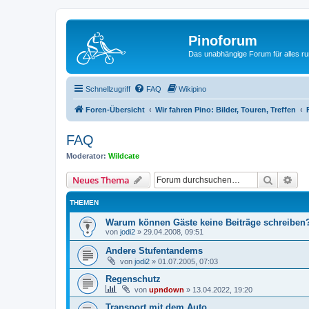
Pinoforum
Das unabhängige Forum für alles r
Schnellzugriff
FAQ
Wikipino
Foren-Übersicht
Wir fahren Pino: Bilder, Touren, Treffen
FAQ
Moderator:
Wildcate
Suche
Erw
Neues Thema
THEMEN
Warum können Gäste keine Beiträge schreiben
von
jodi2
»
29.04.2008, 09:51
Andere Stufentandems
von
jodi2
»
01.07.2005, 07:03
Regenschutz
von
upndown
»
13.04.2022, 19:20
Transport mit dem Auto