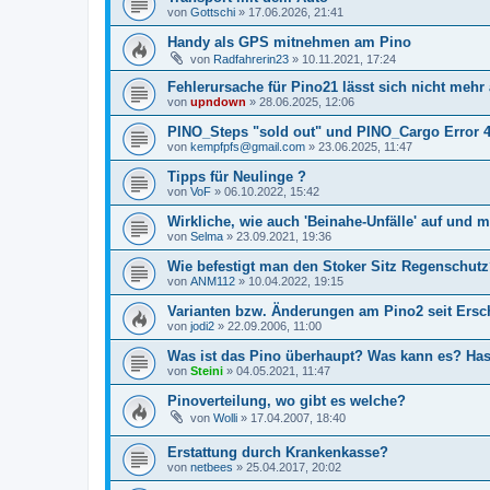
von
Gottschi
»
17.06.2026, 21:41
Handy als GPS mitnehmen am Pino
von
Radfahrerin23
»
10.11.2021, 17:24
Fehlerursache für Pino21 lässt sich nicht mehr
von
upndown
»
28.06.2025, 12:06
PINO_Steps "sold out" und PINO_Cargo Error 
von
kempfpfs@gmail.com
»
23.06.2025, 11:47
Tipps für Neulinge ?
von
VoF
»
06.10.2022, 15:42
Wirkliche, wie auch 'Beinahe-Unfälle' auf und 
von
Selma
»
23.09.2021, 19:36
Wie befestigt man den Stoker Sitz Regenschut
von
ANM112
»
10.04.2022, 19:15
Varianten bzw. Änderungen am Pino2 seit Ersc
von
jodi2
»
22.09.2006, 11:00
Was ist das Pino überhaupt? Was kann es? Hase
von
Steini
»
04.05.2021, 11:47
Pinoverteilung, wo gibt es welche?
von
Wolli
»
17.04.2007, 18:40
Erstattung durch Krankenkasse?
von
netbees
»
25.04.2017, 20:02