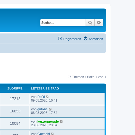
Suche
Erweiterte Suche
Registrieren
Anmelden
27 Themen • Seite
1
von
1
ZUGRIFFE
LETZTER BEITRAG
L
von
ReDi
Z
17213
e
09.05.2026, 10:41
t
u
z
L
von
gulwae
Z
16853
t
e
06.08.2026, 17:54
g
e
t
r
u
z
L
von
kerzengerade
r
B
Z
10094
t
e
23.06.2026, 23:04
e
g
e
t
i
i
r
u
z
t
L
von
Gottschi
r
B