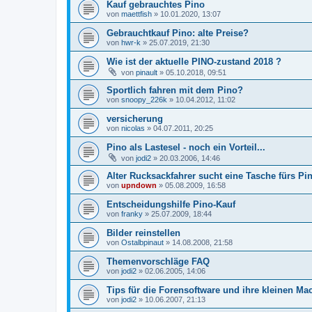
Kauf gebrauchtes Pino
von
maettfish
»
10.01.2020, 13:07
Gebrauchtkauf Pino: alte Preise?
von
hwr-k
»
25.07.2019, 21:30
Wie ist der aktuelle PINO-zustand 2018 ?
von
pinault
»
05.10.2018, 09:51
Sportlich fahren mit dem Pino?
von
snoopy_226k
»
10.04.2012, 11:02
versicherung
von
nicolas
»
04.07.2011, 20:25
Pino als Lastesel - noch ein Vorteil...
von
jodi2
»
20.03.2006, 14:46
Alter Rucksackfahrer sucht eine Tasche fürs Pi
von
upndown
»
05.08.2009, 16:58
Entscheidungshilfe Pino-Kauf
von
franky
»
25.07.2009, 18:44
Bilder reinstellen
von
Ostalbpinaut
»
14.08.2008, 21:58
Themenvorschläge FAQ
von
jodi2
»
02.06.2005, 14:06
Tips für die Forensoftware und ihre kleinen Ma
von
jodi2
»
10.06.2007, 21:13