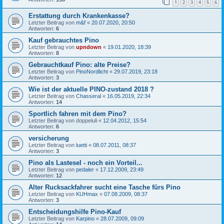
1
2
3
4
5
6
Erstattung durch Krankenkasse?
Letzter Beitrag von
m&f
«
20.07.2020, 20:50
Antworten:
6
Kauf gebrauchtes Pino
Letzter Beitrag von
upndown
«
19.01.2020, 18:39
Antworten:
8
Gebrauchtkauf Pino: alte Preise?
Letzter Beitrag von
PinoNordlicht
«
29.07.2019, 23:18
Antworten:
3
Wie ist der aktuelle PINO-zustand 2018 ?
Letzter Beitrag von
Chasseral
«
16.05.2019, 22:34
Antworten:
14
Sportlich fahren mit dem Pino?
Letzter Beitrag von
doppeluli
«
12.04.2012, 15:54
Antworten:
6
versicherung
Letzter Beitrag von
luetti
«
08.07.2011, 08:37
Antworten:
3
Pino als Lastesel - noch ein Vorteil...
Letzter Beitrag von
pedaler
«
17.12.2009, 23:49
Antworten:
12
Alter Rucksackfahrer sucht eine Tasche fürs Pino
Letzter Beitrag von
KUHmax
«
07.08.2009, 08:37
Antworten:
3
Entscheidungshilfe Pino-Kauf
Letzter Beitrag von
Karpino
«
28.07.2009, 09:09