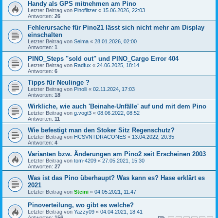
Handy als GPS mitnehmen am Pino
Letzter Beitrag von
Pinoflitzer
«
15.06.2026, 22:03
Antworten:
26
Fehlerursache für Pino21 lässt sich nicht mehr am Display
einschalten
Letzter Beitrag von
Selma
«
28.01.2026, 02:00
Antworten:
1
PINO_Steps "sold out" und PINO_Cargo Error 404
Letzter Beitrag von
Radfux
«
24.06.2025, 18:14
Antworten:
6
Tipps für Neulinge ?
Letzter Beitrag von
Pinolli
«
02.11.2024, 17:03
Antworten:
18
Wirkliche, wie auch 'Beinahe-Unfälle' auf und mit dem Pino
Letzter Beitrag von
g.vogt3
«
08.06.2022, 08:52
Antworten:
11
Wie befestigt man den Stoker Sitz Regenschutz?
Letzter Beitrag von
HCSVNTDRACONES
«
13.04.2022, 20:35
Antworten:
4
Varianten bzw. Änderungen am Pino2 seit Erscheinen 2003
Letzter Beitrag von
tom-4209
«
27.05.2021, 15:30
Antworten:
27
Was ist das Pino überhaupt? Was kann es? Hase erklärt es
2021
Letzter Beitrag von
Steini
«
04.05.2021, 11:47
Pinoverteilung, wo gibt es welche?
Letzter Beitrag von
Yazzy09
«
04.04.2021, 18:41
Antworten:
156