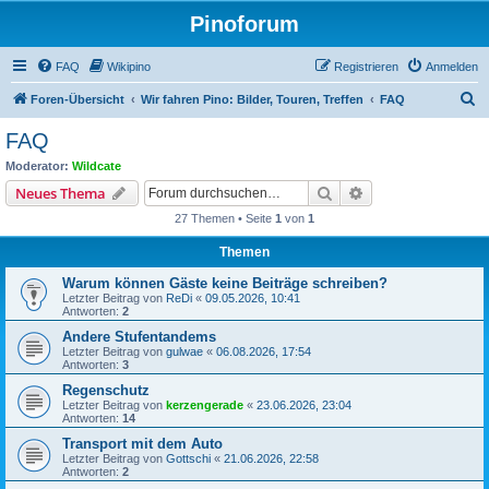
Pinoforum
FAQ
Wikipino
Registrieren
Anmelden
S
Foren-Übersicht
Wir fahren Pino: Bilder, Touren, Treffen
FAQ
u
FAQ
c
Moderator:
Wildcate
h
Suche
Erweiterte Suche
Neues Thema
e
27 Themen • Seite
1
von
1
Themen
Warum können Gäste keine Beiträge schreiben?
Letzter Beitrag von
ReDi
«
09.05.2026, 10:41
Antworten:
2
Andere Stufentandems
Letzter Beitrag von
gulwae
«
06.08.2026, 17:54
Antworten:
3
Regenschutz
Letzter Beitrag von
kerzengerade
«
23.06.2026, 23:04
Antworten:
14
Transport mit dem Auto
Letzter Beitrag von
Gottschi
«
21.06.2026, 22:58
Antworten:
2