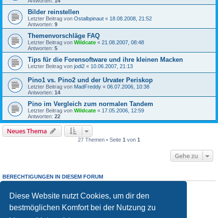
Antworten:
14
Bilder reinstellen
Letzter Beitrag von
Ostalbpinaut
«
18.08.2008, 21:52
Antworten:
9
Themenvorschläge FAQ
Letzter Beitrag von
Wildcate
«
21.08.2007, 08:48
Antworten:
5
Tips für die Forensoftware und ihre kleinen Macken
Letzter Beitrag von
jodi2
«
10.06.2007, 21:13
Pino1 vs. Pino2 und der Urvater Periskop
Letzter Beitrag von
MadFreddy
«
06.07.2006, 10:38
Antworten:
14
Pino im Vergleich zum normalen Tandem
Letzter Beitrag von
Wildcate
«
17.05.2006, 12:59
Antworten:
22
Neues Thema
27 Themen • Seite
1
von
1
Gehe zu
BERECHTIGUNGEN IN DIESEM FORUM
Du darfst
keine
neuen Themen in diesem Forum erstellen.
Du darfst
keine
Antworten zu Themen in diesem Forum erstellen.
Diese Website nutzt Cookies, um dir den
Du darfst deine Beiträge in diesem Forum
nicht
ändern.
bestmöglichen Komfort bei der Nutzung zu
Du darfst deine Beiträge in diesem Forum
nicht
löschen.
Du darfst
keine
Dateianhänge in diesem Forum erstellen.