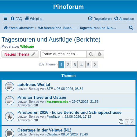
Pinoforum
FAQ
Wikipino
Registrieren
Anmelden
S
Foren-Übersicht
Wir fahren Pino: Bilder, Touren, Treffen
Tagestouren und Ausflüge (Berichte)
u
Tagestouren und Ausflüge (Berichte)
c
Moderator:
Wildcate
h
Suche
Erweiterte Suche
Neues Thema
e
1
2
3
4
5
Nächste
209 Themen
Themen
autofreies Weiltal
Letzter Beitrag von
STE
«
06.08.2026, 08:34
Pino an Trave und Ostsee
Letzter Beitrag von
kerzengerade
«
29.07.2026, 21:56
Antworten:
18
Pinotouren 2026 - kurze Berichte und Schnappschüsse
Letzter Beitrag von
Pinoflitzer
«
22.06.2026, 17:12
Antworten:
30
1
2
Ostertage in der Veluwe (NL)
Letzter Beitrag von
Claudia
«
08.04.2026, 13:40