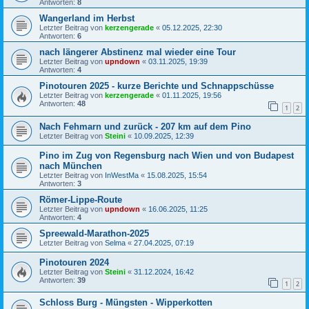
Antworten:
8
Wangerland im Herbst
Letzter Beitrag von
kerzengerade
«
05.12.2025, 22:30
Antworten:
6
nach längerer Abstinenz mal wieder eine Tour
Letzter Beitrag von
upndown
«
03.11.2025, 19:39
Antworten:
4
Pinotouren 2025 - kurze Berichte und Schnappschüsse
Letzter Beitrag von
kerzengerade
«
01.11.2025, 19:56
Antworten:
48
1
2
Nach Fehmarn und zurück - 207 km auf dem Pino
Letzter Beitrag von
Steini
«
10.09.2025, 12:39
Pino im Zug von Regensburg nach Wien und von Budapest
nach München
Letzter Beitrag von
InWestMa
«
15.08.2025, 15:54
Antworten:
3
Römer-Lippe-Route
Letzter Beitrag von
upndown
«
16.06.2025, 11:25
Antworten:
4
Spreewald-Marathon-2025
Letzter Beitrag von
Selma
«
27.04.2025, 07:19
Pinotouren 2024
Letzter Beitrag von
Steini
«
31.12.2024, 16:42
Antworten:
39
1
2
Schloss Burg - Müngsten - Wipperkotten