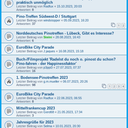
praktisch unmöglich
Letzter Beitrag von
Radfux
«
15.10.2023, 20:03
Antworten:
8
Pino-Treffen Südwest-D / Stuttgart
Letzter Beitrag von
windstopper
«
05.09.2023, 16:20
Antworten:
37
1
2
Norddeutsches Pinotreffen - Lübeck, Gibt es Interesse?
Letzter Beitrag von
Steini
«
28.08.2023, 16:43
Antworten:
6
EuroBike City Parade
Letzter Beitrag von
J.jaques
«
16.08.2023, 15:18
Buch-/Filmprojekt 'Radelst du noch o. pinost du schon?
Pino-fahren - der Happinessfaktor'
Letzter Beitrag von
p3ppi3
«
27.07.2023, 07:37
Antworten:
16
1. Bodensee-Pinotreffen 2023
Letzter Beitrag von
g.m.mueller
«
06.07.2023, 20:26
Antworten:
98
1
2
3
4
EuroBike City Parade
Letzter Beitrag von
Radfux
«
22.06.2023, 06:55
Antworten:
8
Mittelfrankencup 2023
Letzter Beitrag von
Gerd68
«
21.05.2023, 17:34
Antworten:
3
Jahresgrüße für 2023
Letzter Beitrag von
Selma
«
10.01.2023, 20:30