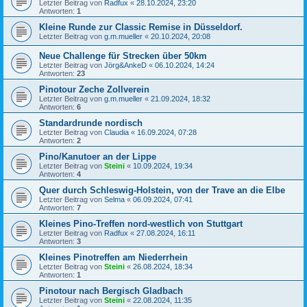
Letzter Beitrag von
Radfux
«
28.10.2024, 23:20
Antworten:
1
Kleine Runde zur Classic Remise in Düsseldorf.
Letzter Beitrag von
g.m.mueller
«
20.10.2024, 20:08
Neue Challenge für Strecken über 50km
Letzter Beitrag von
Jörg&AnkeD
«
06.10.2024, 14:24
Antworten:
23
Pinotour Zeche Zollverein
Letzter Beitrag von
g.m.mueller
«
21.09.2024, 18:32
Antworten:
6
Standardrunde nordisch
Letzter Beitrag von
Claudia
«
16.09.2024, 07:28
Antworten:
2
Pino/Kanutoer an der Lippe
Letzter Beitrag von
Steini
«
10.09.2024, 19:34
Antworten:
4
Quer durch Schleswig-Holstein, von der Trave an die Elbe
Letzter Beitrag von
Selma
«
06.09.2024, 07:41
Antworten:
7
Kleines Pino-Treffen nord-westlich von Stuttgart
Letzter Beitrag von
Radfux
«
27.08.2024, 16:11
Antworten:
3
Kleines Pinotreffen am Niederrhein
Letzter Beitrag von
Steini
«
26.08.2024, 18:34
Antworten:
1
Pinotour nach Bergisch Gladbach
Letzter Beitrag von
Steini
«
22.08.2024, 11:35