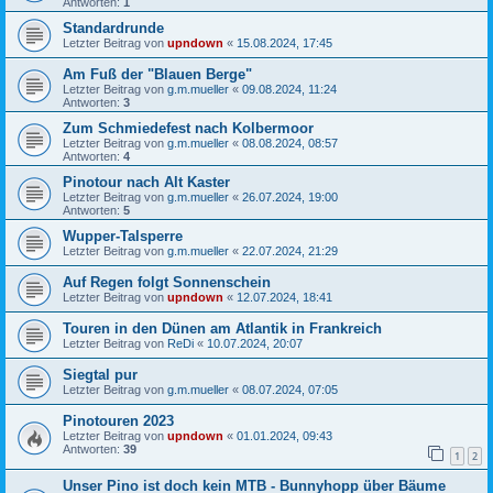
Antworten:
1
Standardrunde
Letzter Beitrag von
upndown
«
15.08.2024, 17:45
Am Fuß der "Blauen Berge"
Letzter Beitrag von
g.m.mueller
«
09.08.2024, 11:24
Antworten:
3
Zum Schmiedefest nach Kolbermoor
Letzter Beitrag von
g.m.mueller
«
08.08.2024, 08:57
Antworten:
4
Pinotour nach Alt Kaster
Letzter Beitrag von
g.m.mueller
«
26.07.2024, 19:00
Antworten:
5
Wupper-Talsperre
Letzter Beitrag von
g.m.mueller
«
22.07.2024, 21:29
Auf Regen folgt Sonnenschein
Letzter Beitrag von
upndown
«
12.07.2024, 18:41
Touren in den Dünen am Atlantik in Frankreich
Letzter Beitrag von
ReDi
«
10.07.2024, 20:07
Siegtal pur
Letzter Beitrag von
g.m.mueller
«
08.07.2024, 07:05
Pinotouren 2023
Letzter Beitrag von
upndown
«
01.01.2024, 09:43
Antworten:
39
1
2
Unser Pino ist doch kein MTB - Bunnyhopp über Bäume