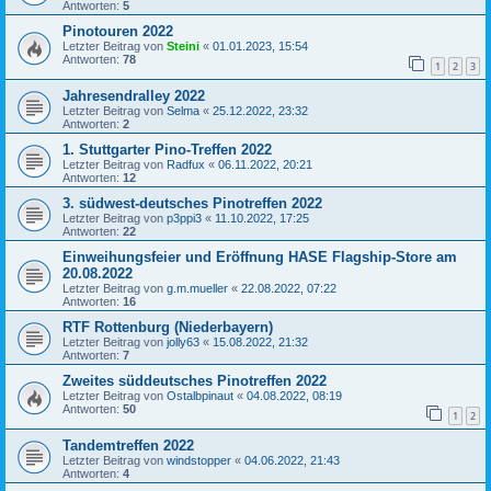
Antworten:
5
Pinotouren 2022
Letzter Beitrag von
Steini
«
01.01.2023, 15:54
Antworten:
78
1
2
3
Jahresendralley 2022
Letzter Beitrag von
Selma
«
25.12.2022, 23:32
Antworten:
2
1. Stuttgarter Pino-Treffen 2022
Letzter Beitrag von
Radfux
«
06.11.2022, 20:21
Antworten:
12
3. südwest-deutsches Pinotreffen 2022
Letzter Beitrag von
p3ppi3
«
11.10.2022, 17:25
Antworten:
22
Einweihungsfeier und Eröffnung HASE Flagship-Store am
20.08.2022
Letzter Beitrag von
g.m.mueller
«
22.08.2022, 07:22
Antworten:
16
RTF Rottenburg (Niederbayern)
Letzter Beitrag von
jolly63
«
15.08.2022, 21:32
Antworten:
7
Zweites süddeutsches Pinotreffen 2022
Letzter Beitrag von
Ostalbpinaut
«
04.08.2022, 08:19
Antworten:
50
1
2
Tandemtreffen 2022
Letzter Beitrag von
windstopper
«
04.06.2022, 21:43
Antworten:
4