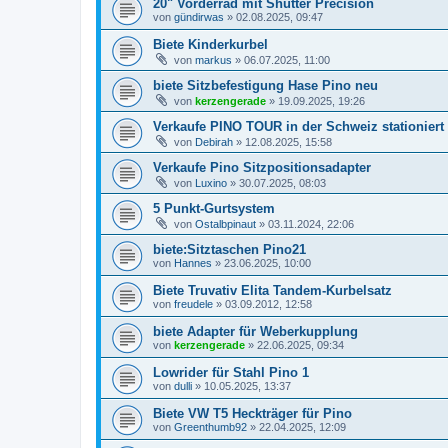
20" Vorderrad mit Shutter Precision
von
gündirwas
»
02.08.2025, 09:47
Biete Kinderkurbel
von
markus
»
06.07.2025, 11:00
biete Sitzbefestigung Hase Pino neu
von
kerzengerade
»
19.09.2025, 19:26
Verkaufe PINO TOUR in der Schweiz stationiert
von
Debirah
»
12.08.2025, 15:58
Verkaufe Pino Sitzpositionsadapter
von
Luxino
»
30.07.2025, 08:03
5 Punkt-Gurtsystem
von
Ostalbpinaut
»
03.11.2024, 22:06
biete:Sitztaschen Pino21
von
Hannes
»
23.06.2025, 10:00
Biete Truvativ Elita Tandem-Kurbelsatz
von
freudele
»
03.09.2012, 12:58
biete Adapter für Weberkupplung
von
kerzengerade
»
22.06.2025, 09:34
Lowrider für Stahl Pino 1
von
dulli
»
10.05.2025, 13:37
Biete VW T5 Heckträger für Pino
von
Greenthumb92
»
22.04.2025, 12:09