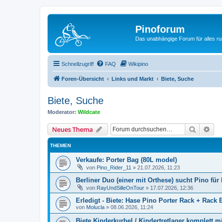
Pinoforum
Das unabhängige Forum für alles r
Schnellzugriff
FAQ
Wikipino
Foren-Übersicht
Links und Markt
Biete, Suche
Biete, Suche
Moderator:
Wildcate
Suche
Erw
Neues Thema
THEMEN
Verkaufe: Porter Bag (80L model)
von
Pino_Rider_11
»
21.07.2026, 11:23
Berliner Duo (einer mit Orthese) sucht Pino f
von
RayUndSilleOnTour
»
17.07.2026, 12:36
Erledigt - Biete: Hase Pino Porter Rack + Rack B
von
Molucla
»
08.06.2026, 11:24
Biete Kinderkurbel / Kindertretlager komplett m