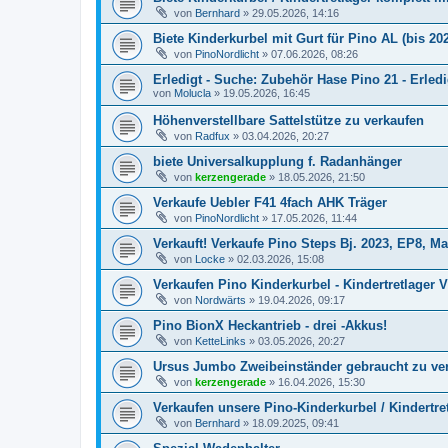
von
Bernhard
»
29.05.2026, 14:16
Biete Kinderkurbel mit Gurt für Pino AL (bis 202
von
PinoNordlicht
»
07.06.2026, 08:26
Erledigt - Suche: Zubehör Hase Pino 21 - Erledi
von
Molucla
»
19.05.2026, 16:45
Höhenverstellbare Sattelstütze zu verkaufen
von
Radfux
»
03.04.2026, 20:27
biete Universalkupplung f. Radanhänger
von
kerzengerade
»
18.05.2026, 21:50
Verkaufe Uebler F41 4fach AHK Träger
von
PinoNordlicht
»
17.05.2026, 11:44
Verkauft! Verkaufe Pino Steps Bj. 2023, EP8, 
von
Locke
»
02.03.2026, 15:08
Verkaufen Pino Kinderkurbel - Kindertretlager
von
Nordwärts
»
19.04.2026, 09:17
Pino BionX Heckantrieb - drei -Akkus!
von
KetteLinks
»
03.05.2026, 20:27
Ursus Jumbo Zweibeinständer gebraucht zu ve
von
kerzengerade
»
16.04.2026, 15:30
Verkaufen unsere Pino-Kinderkurbel / Kindertre
von
Bernhard
»
18.09.2025, 09:41