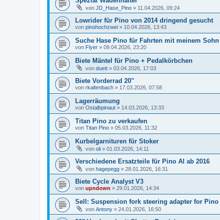
Spezial Wadenhalter
von
JD_Hase_Pino
»
11.04.2026, 09:24
Lowrider für Pino von 2014 dringend gesucht
von
pinohochzwei
»
10.04.2026, 13:43
Suche Hase Pino für Fahrten mit meinem Sohn
von
Flyer
»
09.04.2026, 23:20
Biete Mäntel für Pino + Pedalkörbchen
von
duett
»
03.04.2026, 17:03
Biete Vorderrad 20"
von
rkaltenbach
»
17.03.2026, 07:58
Lagerräumung
von
Ostalbpinaut
»
14.03.2026, 13:33
Titan Pino zu verkaufen
von
Titan Pino
»
05.03.2026, 11:32
Kurbelgarnituren für Stoker
von
oli
»
01.03.2026, 14:11
Verschiedene Ersatzteile für Pino Al ab 2016
von
hagepegg
»
28.01.2026, 16:31
Biete Cycle Analyst V3
von
upndown
»
29.01.2026, 14:34
Sell: Suspension fork steering adapter for Pino 
von
Antony
»
24.01.2026, 16:50