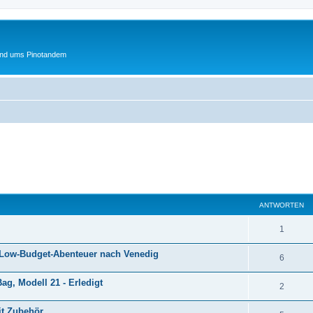
und ums Pinotandem
eiterte Suche
ANTWORTEN
A
1
n
ür Low-Budget-Abenteuer nach Venedig
A
6
t
n
ag, Modell 21 - Erledigt
w
A
2
t
o
n
it Zubehör
w