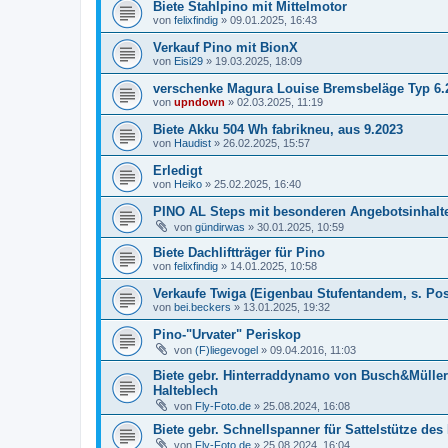
Biete Stahlpino mit Mittelmotor
von
felixfindig
»
09.01.2025, 16:43
Verkauf Pino mit BionX
von
Eisi29
»
19.03.2025, 18:09
verschenke Magura Louise Bremsbeläge Typ 6.
von
upndown
»
02.03.2025, 11:19
Biete Akku 504 Wh fabrikneu, aus 9.2023
von
Haudist
»
26.02.2025, 15:57
Erledigt
von
Heiko
»
25.02.2025, 16:40
PINO AL Steps mit besonderen Angebotsinhalt
von
gündirwas
»
30.01.2025, 10:59
Biete Dachliftträger für Pino
von
felixfindig
»
14.01.2025, 10:58
Verkaufe Twiga (Eigenbau Stufentandem, s. Post
von
bei.beckers
»
13.01.2025, 19:32
Pino-"Urvater" Periskop
von
(F)liegevogel
»
09.04.2016, 11:03
Biete gebr. Hinterraddynamo von Busch&Müller 
Halteblech
von
Fly-Foto.de
»
25.08.2024, 16:08
Biete gebr. Schnellspanner für Sattelstütze des
von
Fly-Foto.de
»
25.08.2024, 16:04