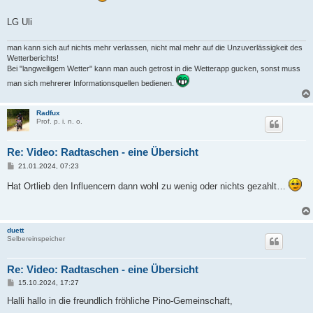
LG Uli
man kann sich auf nichts mehr verlassen, nicht mal mehr auf die Unzuverlässigkeit des
Wetterberichts!
Bei "langweiligem Wetter" kann man auch getrost in die Wetterapp gucken, sonst muss
man sich mehrerer Informationsquellen bedienen.
Radfux
Prof. p. i. n. o.
Re: Video: Radtaschen - eine Übersicht
B
21.01.2024, 07:23
e
i
Hat Ortlieb den Influencern dann wohl zu wenig oder nichts gezahlt…
t
r
a
g
duett
Selbereinspeicher
Re: Video: Radtaschen - eine Übersicht
B
15.10.2024, 17:27
e
i
Halli hallo in die freundlich fröhliche Pino-Gemeinschaft,
t