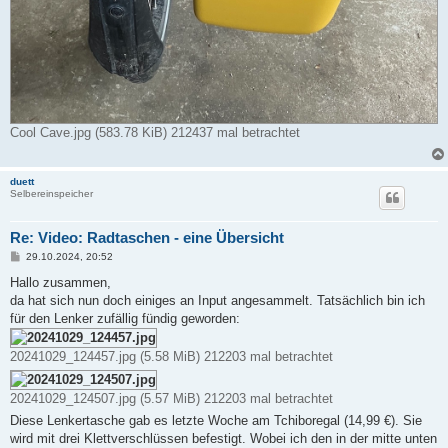
Cool Cave.jpg (583.78 KiB) 212437 mal betrachtet
duett
Selbereinspeicher
Re: Video: Radtaschen - eine Übersicht
B
29.10.2024, 20:52
e
i
Hallo zusammen,
t
da hat sich nun doch einiges an Input angesammelt. Tatsächlich bin ich
r
a
für den Lenker zufällig fündig geworden:
g
20241029_124457.jpg (5.58 MiB) 212203 mal betrachtet
20241029_124507.jpg (5.57 MiB) 212203 mal betrachtet
Diese Lenkertasche gab es letzte Woche am Tchiboregal (14,99 €). Sie
wird mit drei Klettverschlüssen befestigt. Wobei ich den in der mitte unten