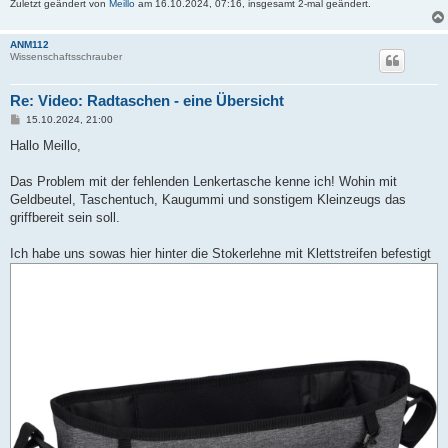
Zuletzt geändert von
Meillo
am 16.10.2024, 07:16, insgesamt 2-mal geändert.
ANM112
Wissenschaftsschrauber
Re: Video: Radtaschen - eine Übersicht
B
15.10.2024, 21:00
e
i
Hallo Meillo,
t
r
a
Das Problem mit der fehlenden Lenkertasche kenne ich! Wohin mit
g
Geldbeutel, Taschentuch, Kaugummi und sonstigem Kleinzeugs das
griffbereit sein soll.
Ich habe uns sowas hier hinter die Stokerlehne mit Klettstreifen befestigt