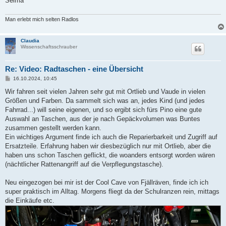
Selma
Man erlebt mich selten Radlos
Claudia
Wissenschaftsschrauber
Re: Video: Radtaschen - eine Übersicht
B
16.10.2024, 10:45
e
i
Wir fahren seit vielen Jahren sehr gut mit Ortlieb und Vaude in vielen
t
Größen und Farben. Da sammelt sich was an, jedes Kind (und jedes
r
a
Fahrrad...) will seine eigenen, und so ergibt sich fürs Pino eine gute
g
Auswahl an Taschen, aus der je nach Gepäckvolumen was Buntes
zusammen gestellt werden kann.
Ein wichtiges Argument finde ich auch die Reparierbarkeit und Zugriff auf
Ersatzteile. Erfahrung haben wir diesbezüglich nur mit Ortlieb, aber die
haben uns schon Taschen geflickt, die woanders entsorgt worden wären
(nächtlicher Rattenangriff auf die Verpflegungstasche).
Neu eingezogen bei mir ist der Cool Cave von Fjällräven, finde ich ich
super praktisch im Alltag. Morgens fliegt da der Schulranzen rein, mittags
die Einkäufe etc.