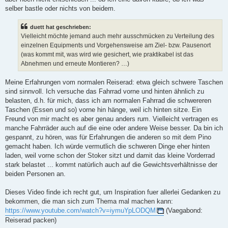
selber bastle oder nichts von beidem.
duett hat geschrieben:
Vielleicht möchte jemand auch mehr ausschmücken zu Verteilung des
einzelnen Equipments und Vorgehensweise am Ziel- bzw. Pausenort
(was kommt mit, was wird wie gesichert, wie praktikabel ist das
Abnehmen und erneute Montieren? …)
Meine Erfahrungen vom normalen Reiserad: etwa gleich schwere Taschen
sind sinnvoll. Ich versuche das Fahrrad vorne und hinten ähnlich zu
belasten, d.h. für mich, dass ich am normalen Fahrrad die schwereren
Taschen (Essen und so) vorne hin hänge, weil ich hinten sitze. Ein
Freund von mir macht es aber genau anders rum. Vielleicht vertragen es
manche Fahrräder auch auf die eine oder andere Weise besser. Da bin ich
gespannt, zu hören, was für Erfahrungen die anderen so mit dem Pino
gemacht haben. Ich würde vermutlich die schweren Dinge eher hinten
laden, weil vorne schon der Stoker sitzt und damit das kleine Vorderrad
stark belastet ... kommt natürlich auch auf die Gewichtsverhältnisse der
beiden Personen an.
Dieses Video finde ich recht gut, um Inspiration fuer allerlei Gedanken zu
bekommen, die man sich zum Thema mal machen kann:
https://www.youtube.com/watch?v=iymuYpLODQM
(Vaegabond:
Reiserad packen)