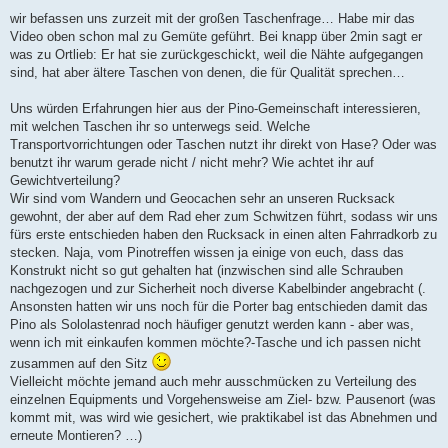
r
a
wir befassen uns zurzeit mit der großen Taschenfrage… Habe mir das
g
Video oben schon mal zu Gemüte geführt. Bei knapp über 2min sagt er
was zu Ortlieb: Er hat sie zurückgeschickt, weil die Nähte aufgegangen
sind, hat aber ältere Taschen von denen, die für Qualität sprechen…
Uns würden Erfahrungen hier aus der Pino-Gemeinschaft interessieren,
mit welchen Taschen ihr so unterwegs seid. Welche
Transportvorrichtungen oder Taschen nutzt ihr direkt von Hase? Oder was
benutzt ihr warum gerade nicht / nicht mehr? Wie achtet ihr auf
Gewichtverteilung?
Wir sind vom Wandern und Geocachen sehr an unseren Rucksack
gewohnt, der aber auf dem Rad eher zum Schwitzen führt, sodass wir uns
fürs erste entschieden haben den Rucksack in einen alten Fahrradkorb zu
stecken. Naja, vom Pinotreffen wissen ja einige von euch, dass das
Konstrukt nicht so gut gehalten hat (inzwischen sind alle Schrauben
nachgezogen und zur Sicherheit noch diverse Kabelbinder angebracht (.
Ansonsten hatten wir uns noch für die Porter bag entschieden damit das
Pino als Sololastenrad noch häufiger genutzt werden kann - aber was,
wenn ich mit einkaufen kommen möchte?-Tasche und ich passen nicht
zusammen auf den Sitz
Vielleicht möchte jemand auch mehr ausschmücken zu Verteilung des
einzelnen Equipments und Vorgehensweise am Ziel- bzw. Pausenort (was
kommt mit, was wird wie gesichert, wie praktikabel ist das Abnehmen und
erneute Montieren? …)