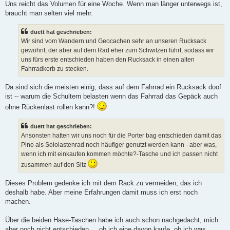
Uns reicht das Volumen für eine Woche. Wenn man länger unterwegs ist,
braucht man selten viel mehr.
duett hat geschrieben:
Wir sind vom Wandern und Geocachen sehr an unseren Rucksack
gewohnt, der aber auf dem Rad eher zum Schwitzen führt, sodass wir
uns fürs erste entschieden haben den Rucksack in einen alten
Fahrradkorb zu stecken.
Da sind sich die meisten einig, dass auf dem Fahrrad ein Rucksack doof
ist -- warum die Schultern belasten wenn das Fahrrad das Gepäck auch
ohne Rückenlast rollen kann?!
duett hat geschrieben:
Ansonsten hatten wir uns noch für die Porter bag entschieden damit das
Pino als Sololastenrad noch häufiger genutzt werden kann - aber was,
wenn ich mit einkaufen kommen möchte?-Tasche und ich passen nicht
zusammen auf den Sitz
Dieses Problem gedenke ich mit dem Rack zu vermeiden, das ich
deshalb habe. Aber meine Erfahrungen damit muss ich erst noch
machen.
Über die beiden Hase-Taschen habe ich auch schon nachgedacht, mich
aber noch nicht entschieden ... ob ich eine davon kaufe, ob ich was