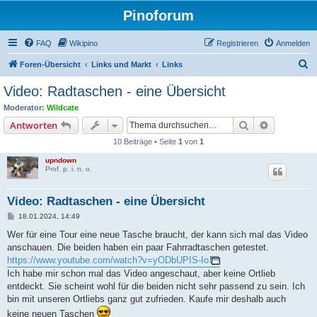
Pinoforum
FAQ
Wikipino
Registrieren
Anmelden
S
Foren-Übersicht
Links und Markt
Links
u
Video: Radtaschen - eine Übersicht
c
Moderator:
Wildcate
h
Suche
Erweiterte
Antworten
e
10 Beiträge • Seite
1
von
1
upndown
Prof. p. i. n. o.
Video: Radtaschen - eine Übersicht
B
18.01.2024, 14:49
e
i
Wer für eine Tour eine neue Tasche braucht, der kann sich mal das Video
t
anschauen. Die beiden haben ein paar Fahrradtaschen getestet.
r
a
https://www.youtube.com/watch?v=yODbUPIS-Io
g
Ich habe mir schon mal das Video angeschaut, aber keine Ortlieb
entdeckt. Sie scheint wohl für die beiden nicht sehr passend zu sein. Ich
bin mit unseren Ortliebs ganz gut zufrieden. Kaufe mir deshalb auch
keine neuen Taschen