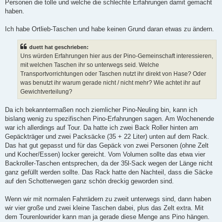
Personen die tolle und welche die schlechte Erfahrungen damit gemacht
haben.
Ich habe Ortlieb-Taschen und habe keinen Grund daran etwas zu ändern.
duett hat geschrieben:
Uns würden Erfahrungen hier aus der Pino-Gemeinschaft interessieren,
mit welchen Taschen ihr so unterwegs seid. Welche
Transportvorrichtungen oder Taschen nutzt ihr direkt von Hase? Oder
was benutzt ihr warum gerade nicht / nicht mehr? Wie achtet ihr auf
Gewichtverteilung?
Da ich bekanntermaßen noch ziemlicher Pino-Neuling bin, kann ich
bislang wenig zu spezifischen Pino-Erfahrungen sagen. Am Wochenende
war ich allerdings auf Tour. Da hatte ich zwei Back Roller hinten am
Gepäckträger und zwei Packsäcke (35 + 22 Liter) unten auf dem Rack.
Das hat gut gepasst und für das Gepäck von zwei Personen (ohne Zelt
und Kocher/Essen) locker gereicht. Vom Volumen sollte das etwa vier
Backroller-Taschen entsprechen, da der 35l-Sack wegen der Länge nicht
ganz gefüllt werden sollte. Das Rack hatte den Nachteil, dass die Säcke
auf den Schotterwegen ganz schön dreckig geworden sind.
Wenn wir mit normalen Fahrrädern zu zweit unterwegs sind, dann haben
wir vier große und zwei kleine Taschen dabei, plus das Zelt extra. Mit
dem Tourenlowrider kann man ja gerade diese Menge ans Pino hängen.