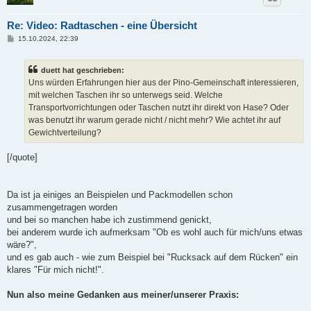
Re: Video: Radtaschen - eine Übersicht
B
15.10.2024, 22:39
e
i
t
duett hat geschrieben:
r
a
Uns würden Erfahrungen hier aus der Pino-Gemeinschaft interessieren,
g
mit welchen Taschen ihr so unterwegs seid. Welche
Transportvorrichtungen oder Taschen nutzt ihr direkt von Hase? Oder
was benutzt ihr warum gerade nicht / nicht mehr? Wie achtet ihr auf
Gewichtverteilung?
[/quote]
Da ist ja einiges an Beispielen und Packmodellen schon
zusammengetragen worden
und bei so manchen habe ich zustimmend genickt,
bei anderem wurde ich aufmerksam "Ob es wohl auch für mich/uns etwas
wäre?",
und es gab auch - wie zum Beispiel bei "Rucksack auf dem Rücken" ein
klares "Für mich nicht!".
Nun also meine Gedanken aus meiner/unserer Praxis: