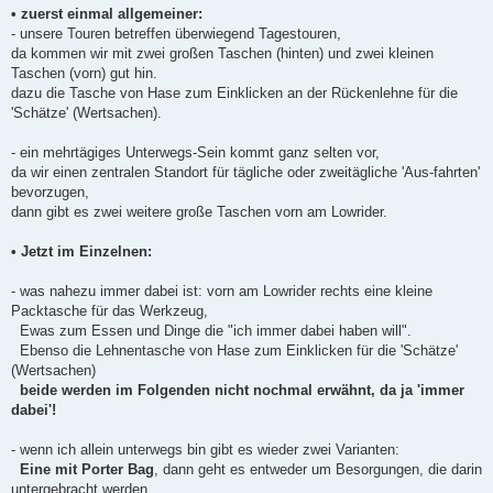
• zuerst einmal allgemeiner:
- unsere Touren betreffen überwiegend Tagestouren,
da kommen wir mit zwei großen Taschen (hinten) und zwei kleinen
Taschen (vorn) gut hin.
dazu die Tasche von Hase zum Einklicken an der Rückenlehne für die
'Schätze' (Wertsachen).
- ein mehrtägiges Unterwegs-Sein kommt ganz selten vor,
da wir einen zentralen Standort für tägliche oder zweitägliche 'Aus-fahrten'
bevorzugen,
dann gibt es zwei weitere große Taschen vorn am Lowrider.
• Jetzt im Einzelnen:
- was nahezu immer dabei ist: vorn am Lowrider rechts eine kleine
Packtasche für das Werkzeug,
.
Ewas zum Essen und Dinge die "ich immer dabei haben will".
.
Ebenso die Lehnentasche von Hase zum Einklicken für die 'Schätze'
(Wertsachen)
.
beide werden im Folgenden nicht nochmal erwähnt, da ja 'immer
dabei'!
- wenn ich allein unterwegs bin gibt es wieder zwei Varianten:
.
Eine mit Porter Bag
, dann geht es entweder um Besorgungen, die darin
untergebracht werden