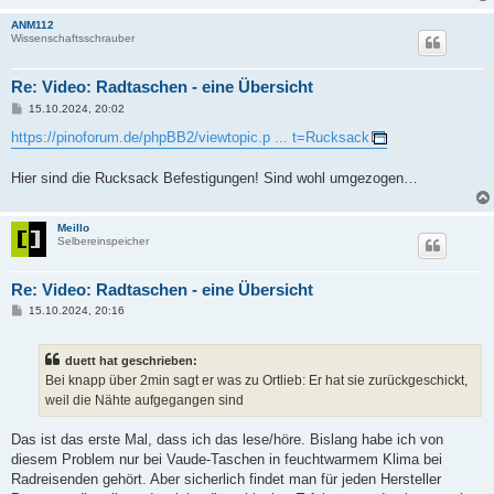
ANM112
Wissenschaftsschrauber
Re: Video: Radtaschen - eine Übersicht
B
15.10.2024, 20:02
e
i
https://pinoforum.de/phpBB2/viewtopic.p ... t=Rucksack
t
r
a
Hier sind die Rucksack Befestigungen! Sind wohl umgezogen…
g
Meillo
Selbereinspeicher
Re: Video: Radtaschen - eine Übersicht
B
15.10.2024, 20:16
e
i
t
duett hat geschrieben:
r
a
Bei knapp über 2min sagt er was zu Ortlieb: Er hat sie zurückgeschickt,
g
weil die Nähte aufgegangen sind
Das ist das erste Mal, dass ich das lese/höre. Bislang habe ich von
diesem Problem nur bei Vaude-Taschen in feuchtwarmem Klima bei
Radreisenden gehört. Aber sicherlich findet man für jeden Hersteller