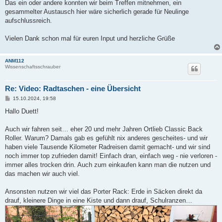
Das ein oder andere konnten wir beim Treffen mitnehmen, ein
gesammelter Austausch hier wäre sicherlich gerade für Neulinge
aufschlussreich.
Vielen Dank schon mal für euren Input und herzliche Grüße
ANM112
Wissenschaftsschrauber
Re: Video: Radtaschen - eine Übersicht
B
15.10.2024, 19:58
e
i
Hallo Duett!
t
r
a
Auch wir fahren seit… eher 20 und mehr Jahren Ortlieb Classic Back
g
Roller. Warum? Damals gab es gefühlt nix anderes gescheites- und wir
haben viele Tausende Kilometer Radreisen damit gemacht- und wir sind
noch immer top zufrieden damit! Einfach dran, einfach weg - nie verloren -
immer alles trocken drin. Auch zum einkaufen kann man die nutzen und
das machen wir auch viel.
Ansonsten nutzen wir viel das Porter Rack: Erde in Säcken direkt da
drauf, kleinere Dinge in eine Kiste und dann drauf, Schulranzen…