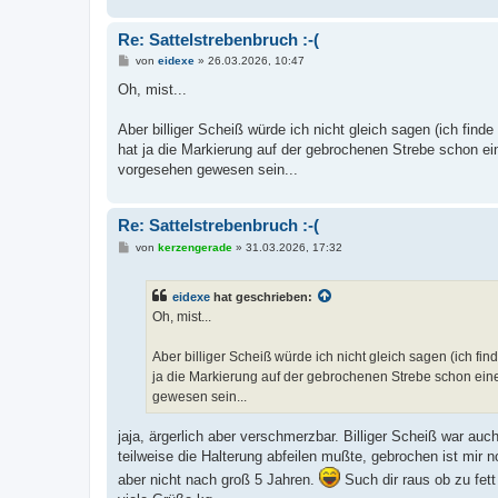
Re: Sattelstrebenbruch :-(
B
von
eidexe
»
26.03.2026, 10:47
e
i
Oh, mist...
t
r
a
Aber billiger Scheiß würde ich nicht gleich sagen (ich find
g
hat ja die Markierung auf der gebrochenen Strebe schon ein
vorgesehen gewesen sein...
Re: Sattelstrebenbruch :-(
B
von
kerzengerade
»
31.03.2026, 17:32
e
i
t
eidexe
hat geschrieben:
r
a
Oh, mist...
g
Aber billiger Scheiß würde ich nicht gleich sagen (ich fi
ja die Markierung auf der gebrochenen Strebe schon einen
gewesen sein...
jaja, ärgerlich aber verschmerzbar. Billiger Scheiß war auc
teilweise die Halterung abfeilen mußte, gebrochen ist mir 
aber nicht nach groß 5 Jahren.
Such dir raus ob zu fett