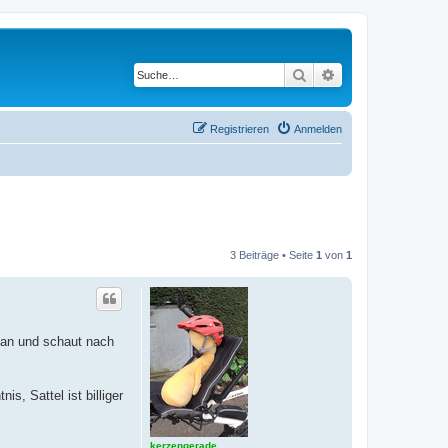
Suche
Erweiterte Suche
Registrieren
Anmelden
3 Beiträge • Seite
1
von
1
l an und schaut nach
, Sattel ist billiger
kerzengerade