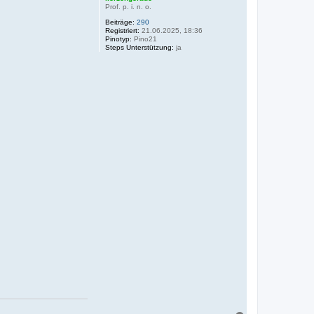
Prof. p. i. n. o.
Beiträge:
290
Registriert:
21.06.2025, 18:36
Pinotyp:
Pino21
Steps Unterstützung:
ja