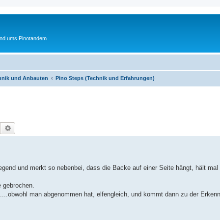
und ums Pinotandem
chnik und Anbauten
Pino Steps (Technik und Erfahrungen)
Suche
Erweiterte Suche
egend und merkt so nebenbei, dass die Backe auf einer Seite hängt, hält ma
e gebrochen.
...obwohl man abgenommen hat, elfengleich, und kommt dann zu der Erkenntnis