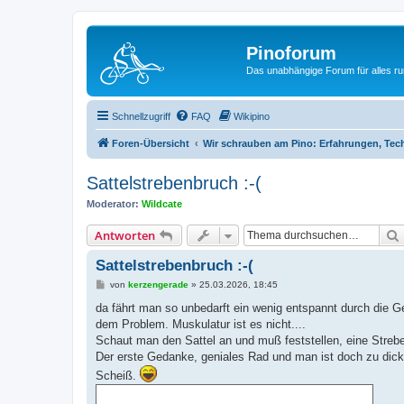
Pinoforum
Das unabhängige Forum für alles r
Schnellzugriff
FAQ
Wikipino
Foren-Übersicht
Wir schrauben am Pino: Erfahrungen, Te
Sattelstrebenbruch :-(
Moderator:
Wildcate
Antworten
Sattelstrebenbruch :-(
B
von
kerzengerade
»
25.03.2026, 18:45
e
i
da fährt man so unbedarft ein wenig entspannt durch die G
t
dem Problem. Muskulatur ist es nicht....
r
a
Schaut man den Sattel an und muß feststellen, eine Streb
g
Der erste Gedanke, geniales Rad und man ist doch zu dick.
Scheiß.