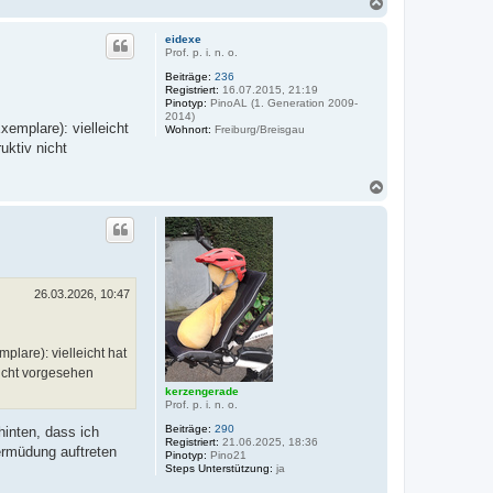
N
a
c
eidexe
h
Prof. p. i. n. o.
o
Beiträge:
236
b
Registriert:
16.07.2015, 21:19
e
Pinotyp:
PinoAL (1. Generation 2009-
n
2014)
xemplare): vielleicht
Wohnort:
Freiburg/Breisgau
uktiv nicht
N
a
c
h
o
b
e
n
26.03.2026, 10:47
plare): vielleicht hat
nicht vorgesehen
kerzengerade
Prof. p. i. n. o.
Beiträge:
290
hinten, dass ich
Registriert:
21.06.2025, 18:36
ermüdung auftreten
Pinotyp:
Pino21
Steps Unterstützung:
ja