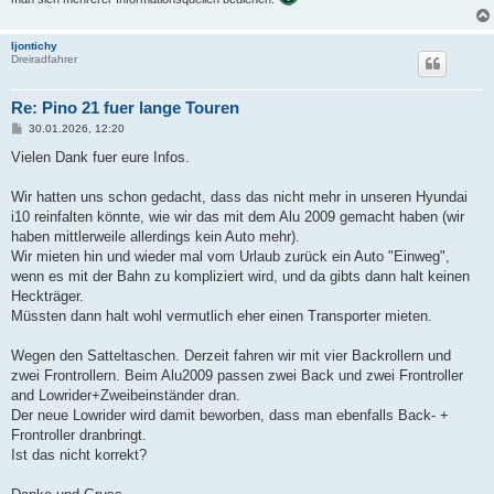
Ijontichy
Dreiradfahrer
Re: Pino 21 fuer lange Touren
B
30.01.2026, 12:20
e
i
Vielen Dank fuer eure Infos.
t
r
a
Wir hatten uns schon gedacht, dass das nicht mehr in unseren Hyundai
g
i10 reinfalten könnte, wie wir das mit dem Alu 2009 gemacht haben (wir
haben mittlerweile allerdings kein Auto mehr).
Wir mieten hin und wieder mal vom Urlaub zurück ein Auto "Einweg",
wenn es mit der Bahn zu kompliziert wird, und da gibts dann halt keinen
Heckträger.
Müssten dann halt wohl vermutlich eher einen Transporter mieten.
Wegen den Satteltaschen. Derzeit fahren wir mit vier Backrollern und
zwei Frontrollern. Beim Alu2009 passen zwei Back und zwei Frontroller
and Lowrider+Zweibeinständer dran.
Der neue Lowrider wird damit beworben, dass man ebenfalls Back- +
Frontroller dranbringt.
Ist das nicht korrekt?