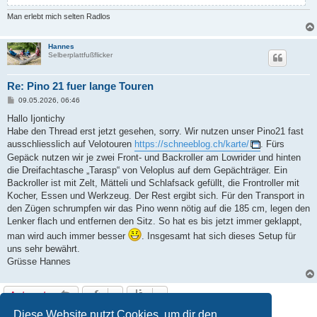
Man erlebt mich selten Radlos
Hannes
Selberplattfußflicker
Re: Pino 21 fuer lange Touren
B
09.05.2026, 06:46
e
i
Hallo Ijontichy
t
Habe den Thread erst jetzt gesehen, sorry. Wir nutzen unser Pino21 fast
r
a
ausschliesslich auf Velotouren
https://schneeblog.ch/karte/
. Fürs
g
Gepäck nutzen wir je zwei Front- und Backroller am Lowrider und hinten
die Dreifachtasche „Tarasp“ von Veloplus auf dem Gepächträger. Ein
Backroller ist mit Zelt, Mätteli und Schlafsack gefüllt, die Frontroller mit
Kocher, Essen und Werkzeug. Der Rest ergibt sich. Für den Transport in
den Zügen schrumpfen wir das Pino wenn nötig auf die 185 cm, legen den
Lenker flach und entfernen den Sitz. So hat es bis jetzt immer geklappt,
man wird auch immer besser
. Insgesamt hat sich dieses Setup für
uns sehr bewährt.
Grüsse Hannes
Antworten
9 Beiträge • Seite
1
von
1
Diese Website nutzt Cookies, um dir den