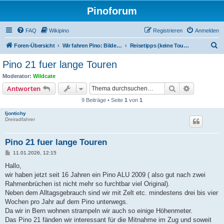
Pinoforum
FAQ
Wikipino
Registrieren
Anmelden
S
Foren-Übersicht
Wir fahren Pino: Bilder, Touren, Treffen
Reisetipps (keine Touren)
u
Pino 21 fuer lange Touren
c
Moderator:
Wildcate
h
Suche
Erweiterte
Antworten
e
9 Beiträge • Seite
1
von
1
Ijontichy
Dreiradfahrer
Pino 21 fuer lange Touren
B
11.01.2026, 12:15
e
i
Hallo,
t
wir haben jetzt seit 16 Jahren ein Pino ALU 2009 ( also gut nach zwei
r
a
Rahmenbrüchen ist nicht mehr so furchtbar viel Original).
g
Neben dem Alltagsgebrauch sind wir mit Zelt etc. mindestens drei bis vier
Wochen pro Jahr auf dem Pino unterwegs.
Da wir in Bern wohnen strampeln wir auch so einige Höhenmeter.
Das Pino 21 fänden wir interessant für die Mitnahme im Zug und soweit