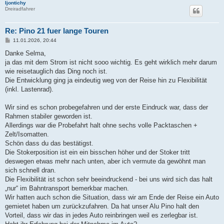
Ijontichy
Dreiradfahrer
Re: Pino 21 fuer lange Touren
B
11.01.2026, 20:44
e
i
Danke Selma,
t
ja das mit dem Strom ist nicht sooo wichtig. Es geht wirklich mehr darum
r
a
wie reisetauglich das Ding noch ist.
g
Die Entwicklung ging ja eindeutig weg von der Reise hin zu Flexibilität
(inkl. Lastenrad).
Wir sind es schon probegefahren und der erste Eindruck war, dass der
Rahmen stabiler geworden ist.
Allerdings war die Probefahrt halt ohne sechs volle Packtaschen +
Zelt/Isomatten.
Schön dass du das bestätigst.
Die Stokerposition ist ein ein bisschen höher und der Stoker tritt
deswegen etwas mehr nach unten, aber ich vermute da gewöhnt man
sich schnell dran.
Die Flexibilität ist schon sehr beeindruckend - bei uns wird sich das halt
„nur“ im Bahntransport bemerkbar machen.
Wir hatten auch schon die Situation, dass wir am Ende der Reise ein Auto
gemietet haben um zurückzufahren. Da hat unser Alu Pino halt den
Vorteil, dass wir das in jedes Auto reinbringen weil es zerlegbar ist.