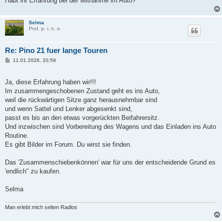
Habt ihr Erfahrung bei der Mitnahme im Auto?
Selma
Prof. p. i. n. o.
Re: Pino 21 fuer lange Touren
B
11.01.2026, 20:59
e
i
.
t
Ja, diese Erfahrung haben wir!!!
r
a
Im zusammengeschobenen Zustand geht es ins Auto,
g
weil die rückwärtigen Sitze ganz herausnehmbar sind
und wenn Sattel und Lenker abgesenkt sind,
passt es bis an den etwas vorgerückten Beifahrersitz.
Und inzwischen sind Vorbereitung des Wagens und das Einladen ins Auto
Routine.
Es gibt Bilder im Forum. Du wirst sie finden.
Das 'Zusammenschiebenkönnen' war für uns der entscheidende Grund es
'endlich" zu kaufen.
Selma
Man erlebt mich selten Radlos