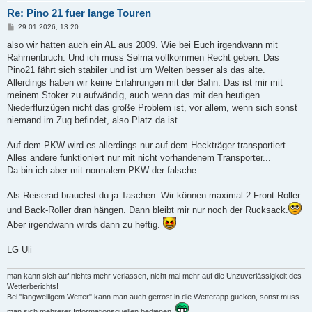
Re: Pino 21 fuer lange Touren
B
29.01.2026, 13:20
e
i
also wir hatten auch ein AL aus 2009. Wie bei Euch irgendwann mit
t
Rahmenbruch. Und ich muss Selma vollkommen Recht geben: Das
r
a
Pino21 fährt sich stabiler und ist um Welten besser als das alte.
g
Allerdings haben wir keine Erfahrungen mit der Bahn. Das ist mir mit
meinem Stoker zu aufwändig, auch wenn das mit den heutigen
Niederflurzügen nicht das große Problem ist, vor allem, wenn sich sonst
niemand im Zug befindet, also Platz da ist.
Auf dem PKW wird es allerdings nur auf dem Heckträger transportiert.
Alles andere funktioniert nur mit nicht vorhandenem Transporter...
Da bin ich aber mit normalem PKW der falsche.
Als Reiserad brauchst du ja Taschen. Wir können maximal 2 Front-Roller
und Back-Roller dran hängen. Dann bleibt mir nur noch der Rucksack.
Aber irgendwann wirds dann zu heftig.
LG Uli
man kann sich auf nichts mehr verlassen, nicht mal mehr auf die Unzuverlässigkeit des
Wetterberichts!
Bei "langweiligem Wetter" kann man auch getrost in die Wetterapp gucken, sonst muss
man sich mehrerer Informationsquellen bedienen.