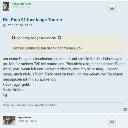
kerzengerade
Prof. p. i. n. o.
Re: Pino 21 fuer lange Touren
B
27.01.2026, 23:33
e
i
t
Ijontichy
hat geschrieben:
r
a
g
Habt ihr Erfahrung bei der Mitnahme im Auto?
um deine Frage zu bearbeiten, es kommt auf die Größe des Fahrzeuges
an. Ich für meinen Teil bekomme das Pino nicht rein, stehend ohne Räder
nicht, evtl. wenn ich den Lenker tetrisiere, was ich nicht mag, Liegend
nunja, auch nich, 176cm Tiefe sind zu kurz und deswegen die Rückbank
rausspaxen ist mir zu aufwendig.
Heckträger geht.
Viele Grüße
kg
Pino hin, Pino her, Pino macht glücklich!
upndown
Prof. p. i. n. o.