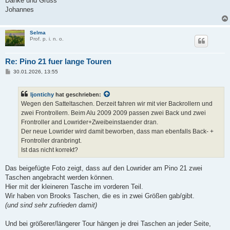
Danke und Gruss
Johannes
Selma
Prof. p. i. n. o.
Re: Pino 21 fuer lange Touren
B
30.01.2026, 13:55
e
i
t
Ijontichy
hat geschrieben:
r
a
Wegen den Satteltaschen. Derzeit fahren wir mit vier Backrollern und
g
zwei Frontrollern. Beim Alu 2009 2009 passen zwei Back und zwei
Frontroller and Lowrider+Zweibeinstaender dran.
Der neue Lowrider wird damit beworben, dass man ebenfalls Back- +
Frontroller dranbringt.
Ist das nicht korrekt?
Das beigefügte Foto zeigt, dass auf den Lowrider am Pino 21 zwei
Taschen angebracht werden können.
Hier mit der kleineren Tasche im vorderen Teil.
Wir haben von Brooks Taschen, die es in zwei Größen gab/gibt.
(und sind sehr zufrieden damit)
Und bei größerer/längerer Tour hängen je drei Taschen an jeder Seite,