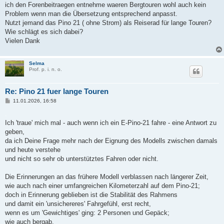
ich den Forenbeitraegen entnehme waeren Bergtouren wohl auch kein
Problem wenn man die Übersetzung entsprechend anpasst.
Nutzt jemand das Pino 21 ( ohne Strom) als Reiserad für lange Touren?
Wie schlägt es sich dabei?
Vielen Dank
Selma
Prof. p. i. n. o.
Re: Pino 21 fuer lange Touren
B
11.01.2026, 16:58
e
i
.
t
Ich 'traue' mich mal - auch wenn ich ein E-Pino-21 fahre - eine Antwort zu
r
a
geben,
g
da ich Deine Frage mehr nach der Eignung des Modells zwischen damals
und heute verstehe
und nicht so sehr ob unterstütztes Fahren oder nicht.
Die Erinnerungen an das frühere Modell verblassen nach längerer Zeit,
wie auch nach einer umfangreichen Kilometerzahl auf dem Pino-21;
doch in Erinnerung geblieben ist die Stabilität des Rahmens
und damit ein 'unsichereres' Fahrgefühl, erst recht,
wenn es um 'Gewichtiges' ging: 2 Personen und Gepäck;
wie auch bergab.