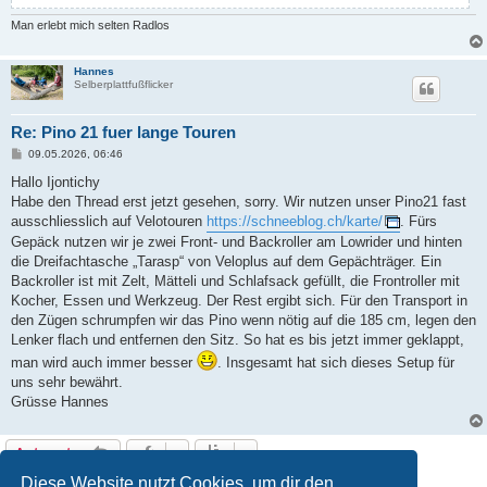
Man erlebt mich selten Radlos
Hannes
Selberplattfußflicker
Re: Pino 21 fuer lange Touren
B
09.05.2026, 06:46
e
i
Hallo Ijontichy
t
Habe den Thread erst jetzt gesehen, sorry. Wir nutzen unser Pino21 fast
r
a
ausschliesslich auf Velotouren
https://schneeblog.ch/karte/
. Fürs
g
Gepäck nutzen wir je zwei Front- und Backroller am Lowrider und hinten
die Dreifachtasche „Tarasp“ von Veloplus auf dem Gepächträger. Ein
Backroller ist mit Zelt, Mätteli und Schlafsack gefüllt, die Frontroller mit
Kocher, Essen und Werkzeug. Der Rest ergibt sich. Für den Transport in
den Zügen schrumpfen wir das Pino wenn nötig auf die 185 cm, legen den
Lenker flach und entfernen den Sitz. So hat es bis jetzt immer geklappt,
man wird auch immer besser
. Insgesamt hat sich dieses Setup für
uns sehr bewährt.
Grüsse Hannes
Antworten
9 Beiträge • Seite
1
von
1
Diese Website nutzt Cookies, um dir den