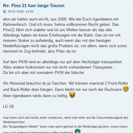
Re: Pino 21 fuer lange Touren
B
29.01.2026, 13:20
e
i
also wir hatten auch ein AL aus 2009. Wie bei Euch irgendwann mit
t
Rahmenbruch. Und ich muss Selma vollkommen Recht geben: Das
r
a
Pino21 fährt sich stabiler und ist um Welten besser als das alte.
g
Allerdings haben wir keine Erfahrungen mit der Bahn. Das ist mir mit
meinem Stoker zu aufwändig, auch wenn das mit den heutigen
Niederflurzügen nicht das große Problem ist, vor allem, wenn sich sonst
niemand im Zug befindet, also Platz da ist.
Auf dem PKW wird es allerdings nur auf dem Heckträger transportiert.
Alles andere funktioniert nur mit nicht vorhandenem Transporter...
Da bin ich aber mit normalem PKW der falsche.
Als Reiserad brauchst du ja Taschen. Wir können maximal 2 Front-Roller
und Back-Roller dran hängen. Dann bleibt mir nur noch der Rucksack.
Aber irgendwann wirds dann zu heftig.
LG Uli
man kann sich auf nichts mehr verlassen, nicht mal mehr auf die Unzuverlässigkeit des
Wetterberichts!
Bei "langweiligem Wetter" kann man auch getrost in die Wetterapp gucken, sonst muss
man sich mehrerer Informationsquellen bedienen.