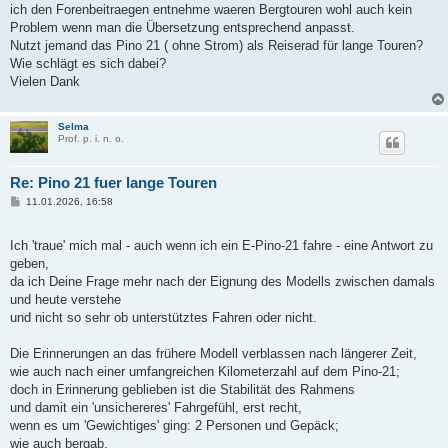
ich den Forenbeitraegen entnehme waeren Bergtouren wohl auch kein
Problem wenn man die Übersetzung entsprechend anpasst.
Nutzt jemand das Pino 21 ( ohne Strom) als Reiserad für lange Touren?
Wie schlägt es sich dabei?
Vielen Dank
Selma
Prof. p. i. n. o.
Re: Pino 21 fuer lange Touren
B
11.01.2026, 16:58
e
i
.
t
Ich 'traue' mich mal - auch wenn ich ein E-Pino-21 fahre - eine Antwort zu
r
a
geben,
g
da ich Deine Frage mehr nach der Eignung des Modells zwischen damals
und heute verstehe
und nicht so sehr ob unterstütztes Fahren oder nicht.
Die Erinnerungen an das frühere Modell verblassen nach längerer Zeit,
wie auch nach einer umfangreichen Kilometerzahl auf dem Pino-21;
doch in Erinnerung geblieben ist die Stabilität des Rahmens
und damit ein 'unsichereres' Fahrgefühl, erst recht,
wenn es um 'Gewichtiges' ging: 2 Personen und Gepäck;
wie auch bergab.