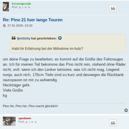
kerzengerade
Prof. p. i. n. o.
Re: Pino 21 fuer lange Touren
B
27.01.2026, 23:33
e
i
t
Ijontichy
hat geschrieben:
r
a
g
Habt ihr Erfahrung bei der Mitnahme im Auto?
um deine Frage zu bearbeiten, es kommt auf die Größe des Fahrzeuges
an. Ich für meinen Teil bekomme das Pino nicht rein, stehend ohne Räder
nicht, evtl. wenn ich den Lenker tetrisiere, was ich nicht mag, Liegend
nunja, auch nich, 176cm Tiefe sind zu kurz und deswegen die Rückbank
rausspaxen ist mir zu aufwendig.
Heckträger geht.
Viele Grüße
kg
Pino hin, Pino her, Pino macht glücklich!
upndown
Prof. p. i. n. o.