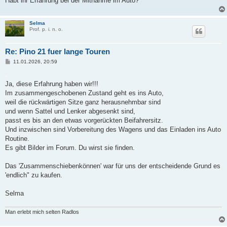
Habt ihr Erfahrung bei der Mitnahme im Auto?
Selma
Prof. p. i. n. o.
Re: Pino 21 fuer lange Touren
B
11.01.2026, 20:59
e
i
.
t
Ja, diese Erfahrung haben wir!!!
r
a
Im zusammengeschobenen Zustand geht es ins Auto,
g
weil die rückwärtigen Sitze ganz herausnehmbar sind
und wenn Sattel und Lenker abgesenkt sind,
passt es bis an den etwas vorgerückten Beifahrersitz.
Und inzwischen sind Vorbereitung des Wagens und das Einladen ins Auto
Routine.
Es gibt Bilder im Forum. Du wirst sie finden.
Das 'Zusammenschiebenkönnen' war für uns der entscheidende Grund es
'endlich" zu kaufen.
Selma
Man erlebt mich selten Radlos