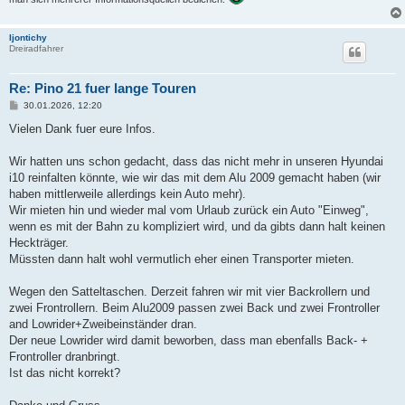
Ijontichy
Dreiradfahrer
Re: Pino 21 fuer lange Touren
B
30.01.2026, 12:20
e
i
Vielen Dank fuer eure Infos.
t
r
a
Wir hatten uns schon gedacht, dass das nicht mehr in unseren Hyundai
g
i10 reinfalten könnte, wie wir das mit dem Alu 2009 gemacht haben (wir
haben mittlerweile allerdings kein Auto mehr).
Wir mieten hin und wieder mal vom Urlaub zurück ein Auto "Einweg",
wenn es mit der Bahn zu kompliziert wird, und da gibts dann halt keinen
Heckträger.
Müssten dann halt wohl vermutlich eher einen Transporter mieten.
Wegen den Satteltaschen. Derzeit fahren wir mit vier Backrollern und
zwei Frontrollern. Beim Alu2009 passen zwei Back und zwei Frontroller
and Lowrider+Zweibeinständer dran.
Der neue Lowrider wird damit beworben, dass man ebenfalls Back- +
Frontroller dranbringt.
Ist das nicht korrekt?