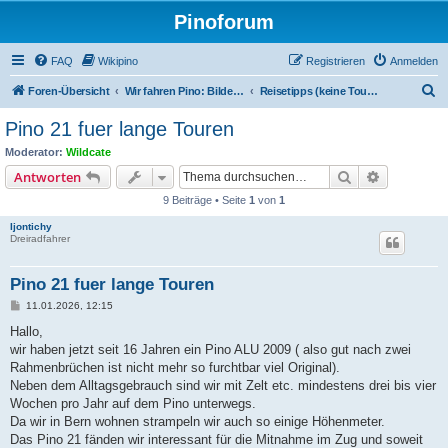
Pinoforum
FAQ
Wikipino
Registrieren
Anmelden
S
Foren-Übersicht
Wir fahren Pino: Bilder, Touren, Treffen
Reisetipps (keine Touren)
u
Pino 21 fuer lange Touren
c
Moderator:
Wildcate
h
Suche
Erweiterte
Antworten
e
9 Beiträge • Seite
1
von
1
Ijontichy
Dreiradfahrer
Pino 21 fuer lange Touren
B
11.01.2026, 12:15
e
i
Hallo,
t
wir haben jetzt seit 16 Jahren ein Pino ALU 2009 ( also gut nach zwei
r
a
Rahmenbrüchen ist nicht mehr so furchtbar viel Original).
g
Neben dem Alltagsgebrauch sind wir mit Zelt etc. mindestens drei bis vier
Wochen pro Jahr auf dem Pino unterwegs.
Da wir in Bern wohnen strampeln wir auch so einige Höhenmeter.
Das Pino 21 fänden wir interessant für die Mitnahme im Zug und soweit