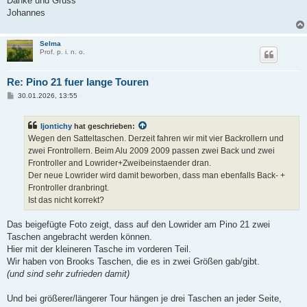
Danke und Gruss
Johannes
Selma
Prof. p. i. n. o.
Re: Pino 21 fuer lange Touren
B
30.01.2026, 13:55
e
i
t
Ijontichy
hat geschrieben:
r
a
Wegen den Satteltaschen. Derzeit fahren wir mit vier Backrollern und
g
zwei Frontrollern. Beim Alu 2009 2009 passen zwei Back und zwei
Frontroller and Lowrider+Zweibeinstaender dran.
Der neue Lowrider wird damit beworben, dass man ebenfalls Back- +
Frontroller dranbringt.
Ist das nicht korrekt?
Das beigefügte Foto zeigt, dass auf den Lowrider am Pino 21 zwei
Taschen angebracht werden können.
Hier mit der kleineren Tasche im vorderen Teil.
Wir haben von Brooks Taschen, die es in zwei Größen gab/gibt.
(und sind sehr zufrieden damit)
Und bei größerer/längerer Tour hängen je drei Taschen an jeder Seite,