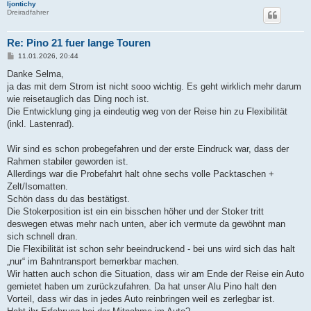
Ijontichy
Dreiradfahrer
Re: Pino 21 fuer lange Touren
B
11.01.2026, 20:44
e
i
Danke Selma,
t
ja das mit dem Strom ist nicht sooo wichtig. Es geht wirklich mehr darum
r
a
wie reisetauglich das Ding noch ist.
g
Die Entwicklung ging ja eindeutig weg von der Reise hin zu Flexibilität
(inkl. Lastenrad).
Wir sind es schon probegefahren und der erste Eindruck war, dass der
Rahmen stabiler geworden ist.
Allerdings war die Probefahrt halt ohne sechs volle Packtaschen +
Zelt/Isomatten.
Schön dass du das bestätigst.
Die Stokerposition ist ein ein bisschen höher und der Stoker tritt
deswegen etwas mehr nach unten, aber ich vermute da gewöhnt man
sich schnell dran.
Die Flexibilität ist schon sehr beeindruckend - bei uns wird sich das halt
„nur“ im Bahntransport bemerkbar machen.
Wir hatten auch schon die Situation, dass wir am Ende der Reise ein Auto
gemietet haben um zurückzufahren. Da hat unser Alu Pino halt den
Vorteil, dass wir das in jedes Auto reinbringen weil es zerlegbar ist.