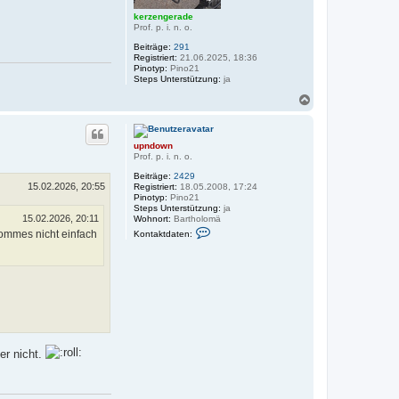
n
kerzengerade
d
Prof. p. i. n. o.
_
u
Beiträge:
291
n
Registriert:
21.06.2025, 18:36
d
Pinotyp:
Pino21
_
Steps Unterstützung:
ja
H
a
N
s
a
e
c
h
upndown
o
Prof. p. i. n. o.
b
e
Beiträge:
2429
n
15.02.2026, 20:55
Registriert:
18.05.2008, 17:24
Pinotyp:
Pino21
Steps Unterstützung:
ja
15.02.2026, 20:11
Wohnort:
Bartholomä
K
 Pommes nicht einfach
Kontaktdaten:
o
n
t
a
k
t
d
a
t
e
n
er nicht.
v
o
n
u