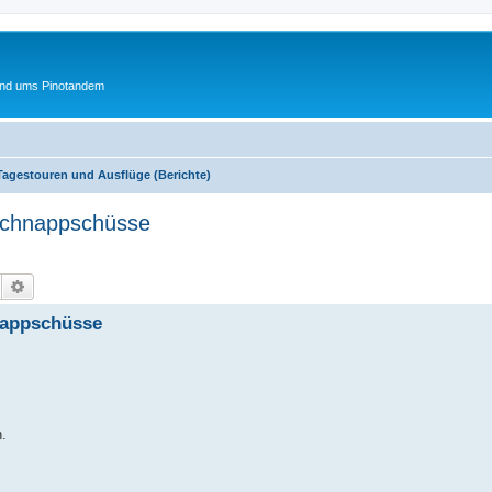
und ums Pinotandem
Tagestouren und Ausflüge (Berichte)
 Schnappschüsse
Suche
Erweiterte Suche
nappschüsse
.