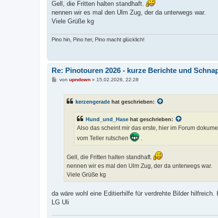
Gell, die Fritten halten standhaft.
nennen wir es mal den Ulm Zug, der da unterwegs war.
Viele Grüße kg
Pino hin, Pino her, Pino macht glücklich!
Re: Pinotouren 2026 - kurze Berichte und Schn
B
von
upndown
»
15.02.2026, 22:28
e
i
t
kerzengerade
hat geschrieben:
r
a
g
Hund_und_Hase
hat geschrieben:
Also das scheint mir das erste, hier im Forum dokumen
vom Teller rutschen
.
Gell, die Fritten halten standhaft.
nennen wir es mal den Ulm Zug, der da unterwegs war.
Viele Grüße kg
da wäre wohl eine Editierhilfe für verdrehte Bilder hilfre
LG Uli