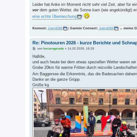
Leider hat Anke im Moment nicht sehr viel Zeit, aber für e
vor
dem guten Wetter, die Sonne kam (wie angekündigt) er
eine echte Überraschung
!
Komoot:
JoergD66
|
Garmin Connect:
JoergD66
→
meine G
Re: Pinotouren 2026 - kurze Berichte und Schn
B
von
kerzengerade
»
14.02.2026, 16:26
e
i
Hallöle,
t
und auch heute bei dem etwas speziellen Wetter waren wir
r
a
Grobe 20km für warme Fritten durch reizvolle Landschafte
g
Am Baggersee die Erkenntnis, das die Badesachen daheim
Danke an die ganze Grüpp.
Grüße kg