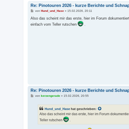
Re: Pinotouren 2026 - kurze Berichte und Schn
B
von
Hund_und_Hase
»
15.02.2026, 20:11
e
i
Also das scheint mir das erste, hier im Forum dokumentiert
t
einfach vom Teller rutschen
.
r
a
g
Re: Pinotouren 2026 - kurze Berichte und Schn
B
von
kerzengerade
»
15.02.2026, 20:55
e
i
t
Hund_und_Hase
hat geschrieben:
r
a
Also das scheint mir das erste, hier im Forum dokumentie
g
Teller rutschen
.