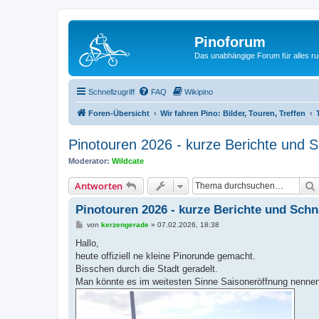
Pinoforum
Das unabhängige Forum für alles r
Schnellzugriff
FAQ
Wikipino
Foren-Übersicht
Wir fahren Pino: Bilder, Touren, Treffen
Pinotouren 2026 - kurze Berichte und
Moderator:
Wildcate
Antworten
Pinotouren 2026 - kurze Berichte und Sch
B
von
kerzengerade
»
07.02.2026, 18:38
e
i
Hallo,
t
heute offiziell ne kleine Pinorunde gemacht.
r
a
Bisschen durch die Stadt geradelt.
g
Man könnte es im weitesten Sinne Saisoneröffnung nennen