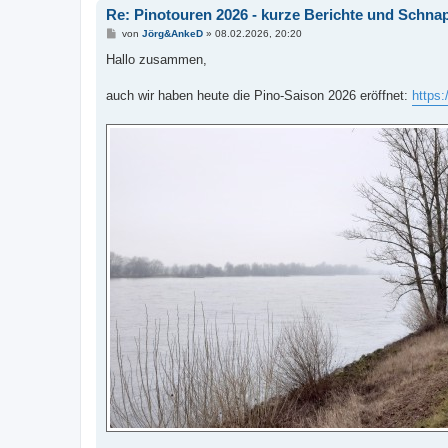
Re: Pinotouren 2026 - kurze Berichte und Schn
B
von
Jörg&AnkeD
»
08.02.2026, 20:20
e
i
Hallo zusammen,
t
r
a
auch wir haben heute die Pino-Saison 2026 eröffnet:
https
g