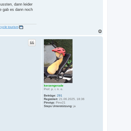
r
ussten, dann leider
g
&
se gab es dann noch
A
n
k
e
D
cycle tourism
N
a
c
h
o
b
e
n
kerzengerade
Prof. p. i. n. o.
Beiträge:
291
Registriert:
21.06.2025, 18:36
Pinotyp:
Pino21
Steps Unterstützung:
ja