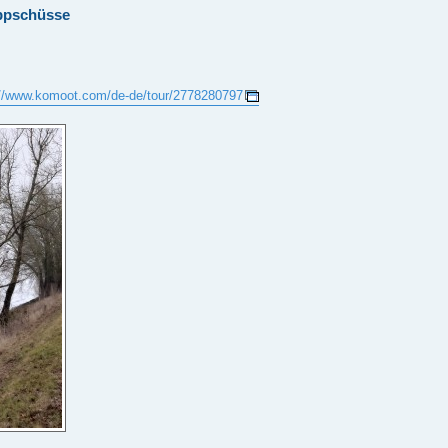
appschüsse
://www.komoot.com/de-de/tour/2778280797