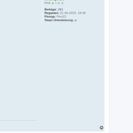
Prof. p. i. n. o.
Beiträge:
291
Registriert:
21.06.2025, 18:36
Pinotyp:
Pino21
Steps Unterstützung:
ja
N
a