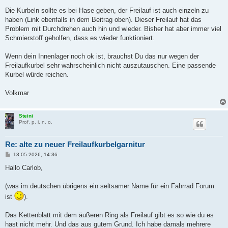
Die Kurbeln sollte es bei Hase geben, der Freilauf ist auch einzeln zu
haben (Link ebenfalls in dem Beitrag oben). Dieser Freilauf hat das
Problem mit Durchdrehen auch hin und wieder. Bisher hat aber immer viel
Schmierstoff geholfen, dass es wieder funktioniert.
Wenn dein Innenlager noch ok ist, brauchst Du das nur wegen der
Freilaufkurbel sehr wahrscheinlich nicht auszutauschen. Eine passende
Kurbel würde reichen.
Volkmar
Steini
Prof. p. i. n. o.
Re: alte zu neuer Freilaufkurbelgarnitur
B
13.05.2026, 14:36
e
i
Hallo Carlob,
t
r
a
(was im deutschen übrigens ein seltsamer Name für ein Fahrrad Forum
g
ist
).
Das Kettenblatt mit dem äußeren Ring als Freilauf gibt es so wie du es
hast nicht mehr. Und das aus gutem Grund. Ich habe damals mehrere