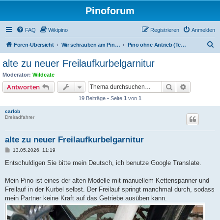
Pinoforum
FAQ
Wikipino
Registrieren
Anmelden
S
Foren-Übersicht
Wir schrauben am Pino: Erfahrungen, Technik und Anbauten
Pino ohne Antrieb (Technik und Erfahrungen)
u
alte zu neuer Freilaufkurbelgarnitur
c
Moderator:
Wildcate
h
Suche
Erweiterte
Antworten
e
19 Beiträge • Seite
1
von
1
carlob
Dreiradfahrer
alte zu neuer Freilaufkurbelgarnitur
B
13.05.2026, 11:19
e
i
Entschuldigen Sie bitte mein Deutsch, ich benutze Google Translate.
t
r
a
Mein Pino ist eines der alten Modelle mit manuellem Kettenspanner und
g
Freilauf in der Kurbel selbst. Der Freilauf springt manchmal durch, sodass
mein Partner keine Kraft auf das Getriebe ausüben kann.