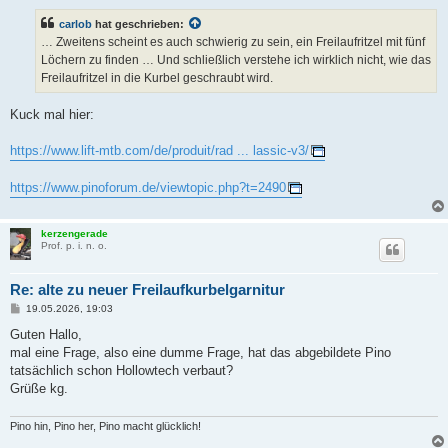
i
t
carlob
hat geschrieben:
r
a
… Zweitens scheint es auch schwierig zu sein, ein Freilaufritzel mit fünf
g
Löchern zu finden … Und schließlich verstehe ich wirklich nicht, wie das
Freilaufritzel in die Kurbel geschraubt wird.
Kuck mal hier:
https://www.lift-mtb.com/de/produit/rad ... lassic-v3/
https://www.pinoforum.de/viewtopic.php?t=2490
kerzengerade
Prof. p. i. n. o.
Re: alte zu neuer Freilaufkurbelgarnitur
B
19.05.2026, 19:03
e
i
Guten Hallo,
t
mal eine Frage, also eine dumme Frage, hat das abgebildete Pino
r
a
tatsächlich schon Hollowtech verbaut?
g
Grüße kg.
Pino hin, Pino her, Pino macht glücklich!