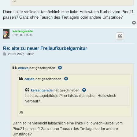
Ja
Dann sollte vielleicht tatsächlich eine linke Hollowtech-Kurbel vom Pino21
passen? Ganz ohne Tausch des Tretlagers oder andere Umstände?
kerzengerade
Prof. p. i. n. o.
Re: alte zu neuer Freilaufkurbelgarnitur
B
20.05.2026, 18:35
e
i
t
eidexe
hat geschrieben:
r
a
g
carlob
hat geschrieben:
kerzengerade
hat geschrieben:
hat das abgebildete Pino tatsächlich schon Hollowtech
verbaut?
Ja
Dann sollte vielleicht tatsächlich eine linke Hollowtech-Kurbel vom
Pino21 passen? Ganz ohne Tausch des Tretlagers oder andere
Umstände?