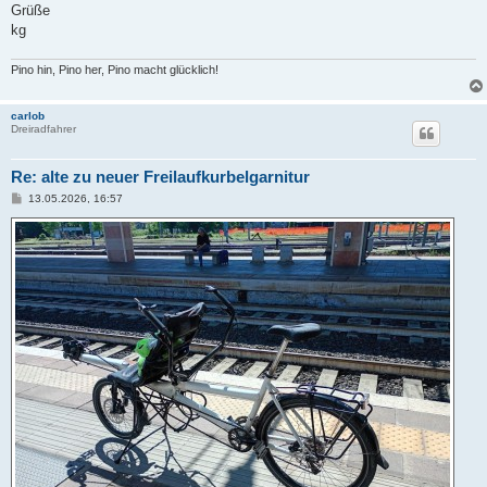
g
Grüße
kg
Pino hin, Pino her, Pino macht glücklich!
carlob
Dreiradfahrer
Re: alte zu neuer Freilaufkurbelgarnitur
B
13.05.2026, 16:57
e
i
t
r
a
g