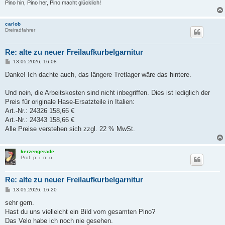
Pino hin, Pino her, Pino macht glücklich!
carlob
Dreiradfahrer
Re: alte zu neuer Freilaufkurbelgarnitur
B
13.05.2026, 16:08
e
i
Danke! Ich dachte auch, das längere Tretlager wäre das hintere.
t
r
a
Und nein, die Arbeitskosten sind nicht inbegriffen. Dies ist lediglich der
g
Preis für originale Hase-Ersatzteile in Italien:
Art.-Nr.: 24326 158,66 €
Art.-Nr.: 24343 158,66 €
Alle Preise verstehen sich zzgl. 22 % MwSt.
kerzengerade
Prof. p. i. n. o.
Re: alte zu neuer Freilaufkurbelgarnitur
B
13.05.2026, 16:20
e
i
sehr gern.
t
Hast du uns vielleicht ein Bild vom gesamten Pino?
r
a
Das Velo habe ich noch nie gesehen.