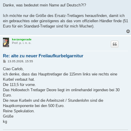
e
i
Danke, was bedeutet mein Name auf Deutsch?!?
t
r
a
Ich möchte nur die Größe des Ersatz-Tretlagers herausfinden, damit ich
g
ein gebrauchtes oder günstigeres als das vom offiziellen Händler finde (51
Euro für ein Standard-Tretlager sind für mich Wucher).
kerzengerade
Prof. p. i. n. o.
Re: alte zu neuer Freilaufkurbelgarnitur
B
13.05.2026, 15:55
e
i
Ciao Carlob,
t
ich denke, dass das Haupttretlager die 115mm links wie rechts eine
r
a
Kurbel verbaut hat.
g
Die 113,5 für vorne.
Das Hollowtech Tretlager Deore liegt im onlinehandel irgendwo bei 30
Euro.
Die neue Kurbeln und die Arbeitszeit / Stundenlohn sind die
Hauptkomponente bei den 500 Euro.
Reine Spekulation.
Grüße
kg