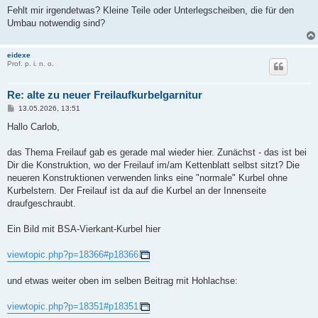
Fehlt mir irgendetwas? Kleine Teile oder Unterlegscheiben, die für den
Umbau notwendig sind?
eidexe
Prof. p. i. n. o.
Re: alte zu neuer Freilaufkurbelgarnitur
B
13.05.2026, 13:51
e
i
Hallo Carlob,
t
r
a
das Thema Freilauf gab es gerade mal wieder hier. Zunächst - das ist bei
g
Dir die Konstruktion, wo der Freilauf im/am Kettenblatt selbst sitzt? Die
neueren Konstruktionen verwenden links eine "normale" Kurbel ohne
Kurbelstern. Der Freilauf ist da auf die Kurbel an der Innenseite
draufgeschraubt.
Ein Bild mit BSA-Vierkant-Kurbel hier
viewtopic.php?p=18366#p18366
und etwas weiter oben im selben Beitrag mit Hohlachse:
viewtopic.php?p=18351#p18351