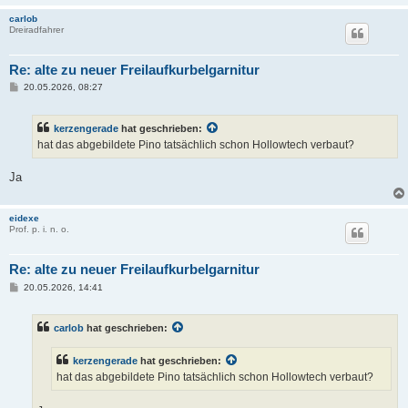
carlob
Dreiradfahrer
Re: alte zu neuer Freilaufkurbelgarnitur
B
20.05.2026, 08:27
e
i
t
kerzengerade
hat geschrieben:
r
a
hat das abgebildete Pino tatsächlich schon Hollowtech verbaut?
g
Ja
eidexe
Prof. p. i. n. o.
Re: alte zu neuer Freilaufkurbelgarnitur
B
20.05.2026, 14:41
e
i
t
carlob
hat geschrieben:
r
a
g
kerzengerade
hat geschrieben:
hat das abgebildete Pino tatsächlich schon Hollowtech verbaut?