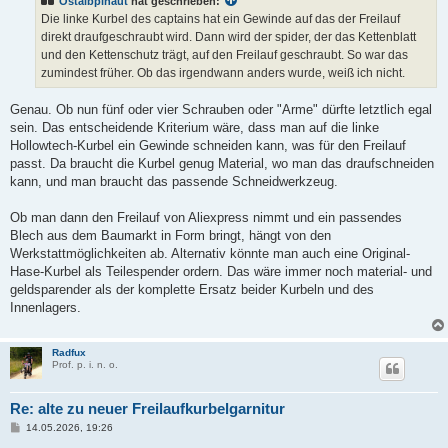
Ostalbpinaut
hat geschrieben:
r
a
Die linke Kurbel des captains hat ein Gewinde auf das der Freilauf
g
direkt draufgeschraubt wird. Dann wird der spider, der das Kettenblatt
und den Kettenschutz trägt, auf den Freilauf geschraubt. So war das
zumindest früher. Ob das irgendwann anders wurde, weiß ich nicht.
Genau. Ob nun fünf oder vier Schrauben oder "Arme" dürfte letztlich egal
sein. Das entscheidende Kriterium wäre, dass man auf die linke
Hollowtech-Kurbel ein Gewinde schneiden kann, was für den Freilauf
passt. Da braucht die Kurbel genug Material, wo man das draufschneiden
kann, und man braucht das passende Schneidwerkzeug.
Ob man dann den Freilauf von Aliexpress nimmt und ein passendes
Blech aus dem Baumarkt in Form bringt, hängt von den
Werkstattmöglichkeiten ab. Alternativ könnte man auch eine Original-
Hase-Kurbel als Teilespender ordern. Das wäre immer noch material- und
geldsparender als der komplette Ersatz beider Kurbeln und des
Innenlagers.
Radfux
Prof. p. i. n. o.
Re: alte zu neuer Freilaufkurbelgarnitur
B
14.05.2026, 19:26
e