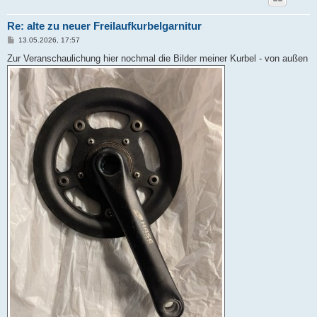
Re: alte zu neuer Freilaufkurbelgarnitur
B
13.05.2026, 17:57
e
i
Zur Veranschaulichung hier nochmal die Bilder meiner Kurbel - von außen
t
r
a
g