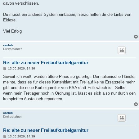
davon verschlissen.
Du musst ein anderes System einbauen, hierzu helfen dir die Links von
Eidexe.
Viel Erfolg
carlob
Dreiradfahrer
Re: alte zu neuer Freilaufkurbelgarnitur
B
13.05.2026, 14:36
e
i
Soweit ich weiß, wurden ältere Pinos so gefertigt. Der italienische Händler
t
meinte, dass es für dieses Kettenblatt mit Freilauf keine Ersatzteile mehr
r
a
gibt und die neue Kurbelgarnitur von BSA statt Hollowtech ist. Selbst
g
wenn mein Tretlager noch in Ordnung ist, lässt es sich also nur durch den
kompletten Austausch reparieren.
carlob
Dreiradfahrer
Re: alte zu neuer Freilaufkurbelgarnitur
B
13.05.2026, 14:39