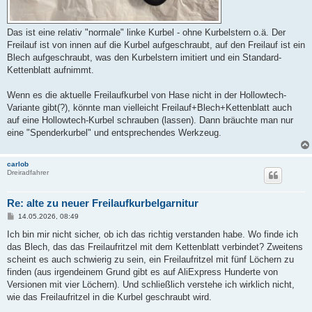
Das ist eine relativ "normale" linke Kurbel - ohne Kurbelstern o.ä. Der
Freilauf ist von innen auf die Kurbel aufgeschraubt, auf den Freilauf ist ein
Blech aufgeschraubt, was den Kurbelstern imitiert und ein Standard-
Kettenblatt aufnimmt.
Wenn es die aktuelle Freilaufkurbel von Hase nicht in der Hollowtech-
Variante gibt(?), könnte man vielleicht Freilauf+Blech+Kettenblatt auch
auf eine Hollowtech-Kurbel schrauben (lassen). Dann bräuchte man nur
eine "Spenderkurbel" und entsprechendes Werkzeug.
carlob
Dreiradfahrer
Re: alte zu neuer Freilaufkurbelgarnitur
B
14.05.2026, 08:49
e
i
Ich bin mir nicht sicher, ob ich das richtig verstanden habe. Wo finde ich
t
das Blech, das das Freilaufritzel mit dem Kettenblatt verbindet? Zweitens
r
a
scheint es auch schwierig zu sein, ein Freilaufritzel mit fünf Löchern zu
g
finden (aus irgendeinem Grund gibt es auf AliExpress Hunderte von
Versionen mit vier Löchern). Und schließlich verstehe ich wirklich nicht,
wie das Freilaufritzel in die Kurbel geschraubt wird.