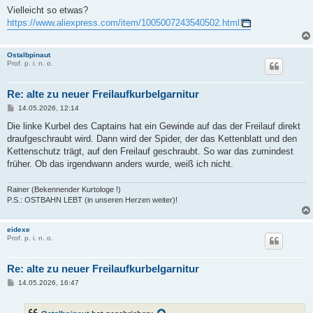
Vielleicht so etwas?
https://www.aliexpress.com/item/1005007243540502.html
Ostalbpinaut
Prof. p. i. n. o.
Re: alte zu neuer Freilaufkurbelgarnitur
B
14.05.2026, 12:14
e
i
Die linke Kurbel des Captains hat ein Gewinde auf das der Freilauf direkt
t
draufgeschraubt wird. Dann wird der Spider, der das Kettenblatt und den
r
a
Kettenschutz trägt, auf den Freilauf geschraubt. So war das zumindest
g
früher. Ob das irgendwann anders wurde, weiß ich nicht.
Rainer (Bekennender Kurtologe !)
P.S.: OSTBAHN LEBT (in unseren Herzen weiter)!
eidexe
Prof. p. i. n. o.
Re: alte zu neuer Freilaufkurbelgarnitur
B
14.05.2026, 16:47
e
i
t