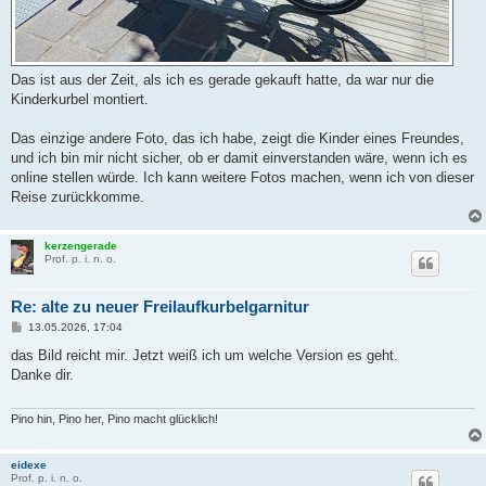
Das ist aus der Zeit, als ich es gerade gekauft hatte, da war nur die
Kinderkurbel montiert.
Das einzige andere Foto, das ich habe, zeigt die Kinder eines Freundes,
und ich bin mir nicht sicher, ob er damit einverstanden wäre, wenn ich es
online stellen würde. Ich kann weitere Fotos machen, wenn ich von dieser
Reise zurückkomme.
kerzengerade
Prof. p. i. n. o.
Re: alte zu neuer Freilaufkurbelgarnitur
B
13.05.2026, 17:04
e
i
das Bild reicht mir. Jetzt weiß ich um welche Version es geht.
t
Danke dir.
r
a
g
Pino hin, Pino her, Pino macht glücklich!
eidexe
Prof. p. i. n. o.