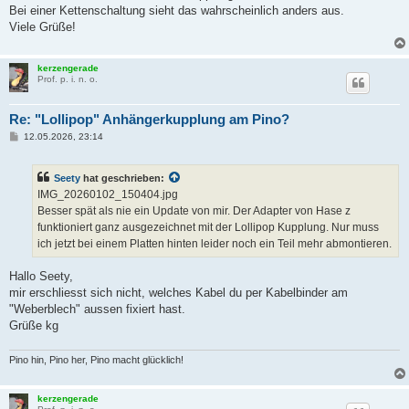
g
Bei einer Kettenschaltung sieht das wahrscheinlich anders aus.
Viele Grüße!
kerzengerade
Prof. p. i. n. o.
Re: "Lollipop" Anhängerkupplung am Pino?
B
12.05.2026, 23:14
e
i
t
Seety
hat geschrieben:
r
a
IMG_20260102_150404.jpg
g
Besser spät als nie ein Update von mir. Der Adapter von Hase z
funktioniert ganz ausgezeichnet mit der Lollipop Kupplung. Nur muss
ich jetzt bei einem Platten hinten leider noch ein Teil mehr abmontieren.
Hallo Seety,
mir erschliesst sich nicht, welches Kabel du per Kabelbinder am
"Weberblech" aussen fixiert hast.
Grüße kg
Pino hin, Pino her, Pino macht glücklich!
kerzengerade