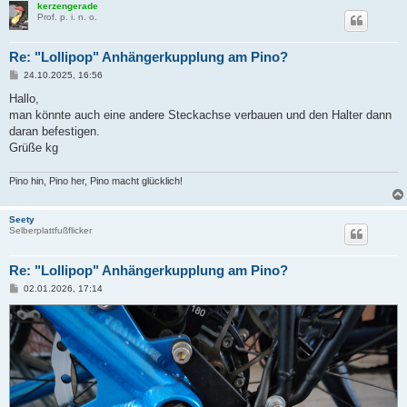
kerzengerade
Prof. p. i. n. o.
Re: "Lollipop" Anhängerkupplung am Pino?
B
24.10.2025, 16:56
e
i
Hallo,
t
man könnte auch eine andere Steckachse verbauen und den Halter dann
r
a
daran befestigen.
g
Grüße kg
Pino hin, Pino her, Pino macht glücklich!
Seety
Selberplattfußflicker
Re: "Lollipop" Anhängerkupplung am Pino?
B
02.01.2026, 17:14
e
i
t
r
a
g