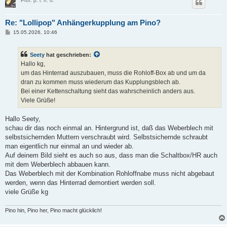
Prof. p. i. n. o.
Re: "Lollipop" Anhängerkupplung am Pino?
B
15.05.2026, 10:46
e
i
t
Seety
hat geschrieben:
r
a
Hallo kg,
g
um das Hinterrad auszubauen, muss die Rohloff-Box ab und um da
dran zu kommen muss wiederum das Kupplungsblech ab.
Bei einer Kettenschaltung sieht das wahrscheinlich anders aus.
Viele Grüße!
Hallo Seety,
schau dir das noch einmal an. Hintergrund ist, daß das Weberblech mit
selbstsichernden Muttern verschraubt wird. Selbstsichernde schraubt
man eigentlich nur einmal an und wieder ab.
Auf deinem Bild sieht es auch so aus, dass man die Schaltbox/HR auch
mit dem Weberblech abbauen kann.
Das Weberblech mit der Kombination Rohloffnabe muss nicht abgebaut
werden, wenn das Hinterrad demontiert werden soll.
viele Grüße kg
Pino hin, Pino her, Pino macht glücklich!