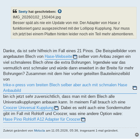
e
i
t
Seety
hat geschrieben:
r
a
IMG_20260102_150404.jpg
g
Besser spät als nie ein Update von mir. Der Adapter von Hase z
funktioniert ganz ausgezeichnet mit der Lollipop Kupplung. Nur muss
ich jetzt bei einem Platten hinten leider noch ein Teil mehr abmontieren.
Danke, da ist sehr hilfreich im Fall eines 21 Pinos. Die Beispielbilder vom
angebauten Blech von
Hase-Webseite
selber vom Anbau zeigen ein
viel schmaleres Blech ohne die extra Bohrungen. Irgendwie war das
vermutlich erst schmaler und würde dann erweitert in der Breite für mehr
Bohrungen? Zusammen mit dem hier vorher geteilten Bauteileinzelbild
von
trike-x-press vom breiten Blech selber aber auch mit schmalen Hase
Anbaubild
bin ich jetzt sehr zuversichtlich, dass man mit dem Blech alle
Universalkupplungen anbauen kann. In meinem Fall brauch ich eine
Croozer Universal Kupplung
. Dabei es wohl auch eine Sondermutter
gibt im Fall mit Rohloff und Croozer, was eine andere Option wäre:
Hase Pino Rohloff A12 Adapter für Croozer
Zuletzt geändert von
Molucla
am 11.05.2026, 05:36, insgesamt 1-mal geändert.