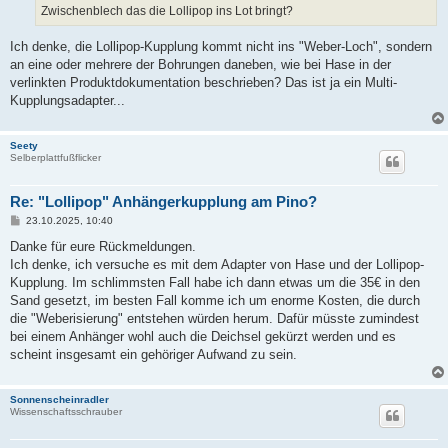
Zwischenblech das die Lollipop ins Lot bringt?
Ich denke, die Lollipop-Kupplung kommt nicht ins "Weber-Loch", sondern
an eine oder mehrere der Bohrungen daneben, wie bei Hase in der
verlinkten Produktdokumentation beschrieben? Das ist ja ein Multi-
Kupplungsadapter...
Seety
Selberplattfußflicker
Re: "Lollipop" Anhängerkupplung am Pino?
B
23.10.2025, 10:40
e
i
Danke für eure Rückmeldungen.
t
Ich denke, ich versuche es mit dem Adapter von Hase und der Lollipop-
r
a
Kupplung. Im schlimmsten Fall habe ich dann etwas um die 35€ in den
g
Sand gesetzt, im besten Fall komme ich um enorme Kosten, die durch
die "Weberisierung" entstehen würden herum. Dafür müsste zumindest
bei einem Anhänger wohl auch die Deichsel gekürzt werden und es
scheint insgesamt ein gehöriger Aufwand zu sein.
Sonnenscheinradler
Wissenschaftsschrauber