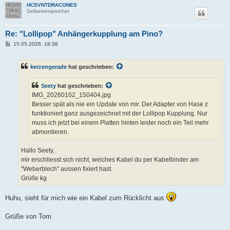
HCSVNTDRACONES
Selbereinspeicher
Re: "Lollipop" Anhängerkupplung am Pino?
B
15.05.2026, 18:38
e
i
t
kerzengerade
hat geschrieben:
r
a
g
Seety
hat geschrieben:
IMG_20260102_150404.jpg
Besser spät als nie ein Update von mir. Der Adapter von Hase z
funktioniert ganz ausgezeichnet mit der Lollipop Kupplung. Nur
muss ich jetzt bei einem Platten hinten leider noch ein Teil mehr
abmontieren.
Hallo Seety,
mir erschliesst sich nicht, welches Kabel du per Kabelbinder am
"Weberblech" aussen fixiert hast.
Grüße kg
Huhu, sieht für mich wie ein Kabel zum Rücklicht aus
Grüße von Tom