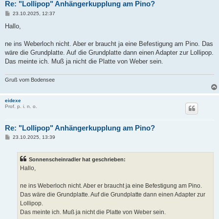
Re: "Lollipop" Anhängerkupplung am Pino?
B
23.10.2025, 12:37
e
i
Hallo,
t
r
a
ne ins Weberloch nicht. Aber er braucht ja eine Befestigung am Pino. Das
g
wäre die Grundplatte. Auf die Grundplatte dann einen Adapter zur Lollipop.
Das meinte ich. Muß ja nicht die Platte von Weber sein.
Gruß vom Bodensee
eidexe
Prof. p. i. n. o.
Re: "Lollipop" Anhängerkupplung am Pino?
B
23.10.2025, 13:39
e
i
t
Sonnenscheinradler hat geschrieben:
r
a
Hallo,
g
ne ins Weberloch nicht. Aber er braucht ja eine Befestigung am Pino.
Das wäre die Grundplatte. Auf die Grundplatte dann einen Adapter zur
Lollipop.
Das meinte ich. Muß ja nicht die Platte von Weber sein.