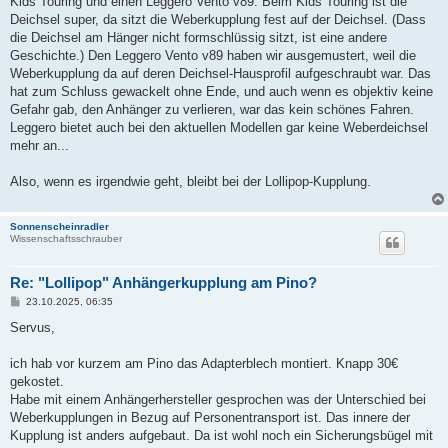
Kids Touring und einen Leggero Vento v89. Beim Kids Touring ist die
Deichsel super, da sitzt die Weberkupplung fest auf der Deichsel. (Dass
die Deichsel am Hänger nicht formschlüssig sitzt, ist eine andere
Geschichte.) Den Leggero Vento v89 haben wir ausgemustert, weil die
Weberkupplung da auf deren Deichsel-Hausprofil aufgeschraubt war. Das
hat zum Schluss gewackelt ohne Ende, und auch wenn es objektiv keine
Gefahr gab, den Anhänger zu verlieren, war das kein schönes Fahren.
Leggero bietet auch bei den aktuellen Modellen gar keine Weberdeichsel
mehr an...
Also, wenn es irgendwie geht, bleibt bei der Lollipop-Kupplung.
Sonnenscheinradler
Wissenschaftsschrauber
Re: "Lollipop" Anhängerkupplung am Pino?
B
23.10.2025, 06:35
e
i
Servus,
t
r
a
ich hab vor kurzem am Pino das Adapterblech montiert. Knapp 30€
g
gekostet.
Habe mit einem Anhängerhersteller gesprochen was der Unterschied bei
Weberkupplungen in Bezug auf Personentransport ist. Das innere der
Kupplung ist anders aufgebaut. Da ist wohl noch ein Sicherungsbügel mit