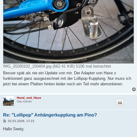
IMG_20260102_150404.jpg (662.41 KiB) 5106 mal betrachtet
Besser spät als nie ein Update von mir. Der Adapter von Hase z
funktioniert ganz ausgezeichnet mit der Lollipop Kupplung. Nur muss ich
jetzt bei einem Platten hinten leider noch ein Teil mehr abmontieren.
Hund_und_Hase
Site Admin
Re: "Lollipop" Anhängerkupplung am Pino?
B
02.01.2026, 17:21
e
i
Hallo Seety,
t
r