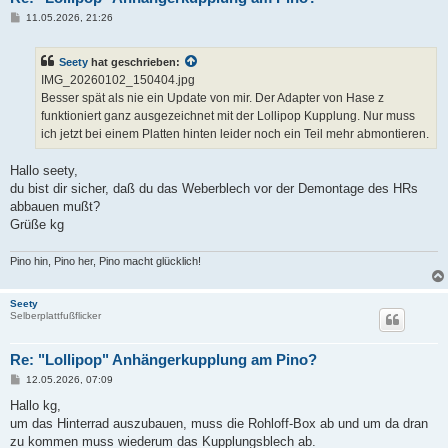
B
11.05.2026, 21:26
e
i
t
Seety
hat geschrieben:
r
a
IMG_20260102_150404.jpg
g
Besser spät als nie ein Update von mir. Der Adapter von Hase z
funktioniert ganz ausgezeichnet mit der Lollipop Kupplung. Nur muss
ich jetzt bei einem Platten hinten leider noch ein Teil mehr abmontieren.
Hallo seety,
du bist dir sicher, daß du das Weberblech vor der Demontage des HRs
abbauen mußt?
Grüße kg
Pino hin, Pino her, Pino macht glücklich!
Seety
Selberplattfußflicker
Re: "Lollipop" Anhängerkupplung am Pino?
B
12.05.2026, 07:09
e
i
Hallo kg,
t
um das Hinterrad auszubauen, muss die Rohloff-Box ab und um da dran
r
a
zu kommen muss wiederum das Kupplungsblech ab.