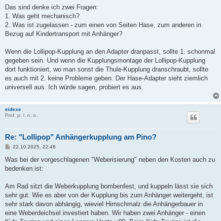
i
Das sind denke ich zwei Fragen:
t
1. Was geht mechanisch?
r
a
2. Was ist zugelassen - zum einen von Seiten Hase, zum anderen in
g
Bezug auf Kindertransport mit Anhänger?
Wenn die Lollipop-Kupplung an den Adapter dranpasst, sollte 1. schonmal
gegeben sein. Und wenn die Kupplungsmontage der Lollipop-Kupplung
dort funktioniert, wo man sonst die Thule-Kupplung dranschraubt, sollte
es auch mit 2. keine Probleme geben. Der Hase-Adapter sieht ziemlich
universell aus. Ich würde sagen, probiert es aus.
eidexe
Prof. p. i. n. o.
Re: "Lollipop" Anhängerkupplung am Pino?
B
22.10.2025, 22:46
e
i
Was bei der vorgeschlagenen "Weberisierung" neben den Kosten auch zu
t
bedenken ist:
r
a
g
Am Rad sitzt die Weberkupplung bombenfest, und kuppeln lässt sie sich
sehr gut. Wie es aber von der Kupplung bis zum Anhänger weitergeht, ist
sehr stark davon abhängig, wieviel Hirnschmalz die Anhängerbauer in
eine Weberdeichsel investiert haben. Wir haben zwei Anhänger - einen