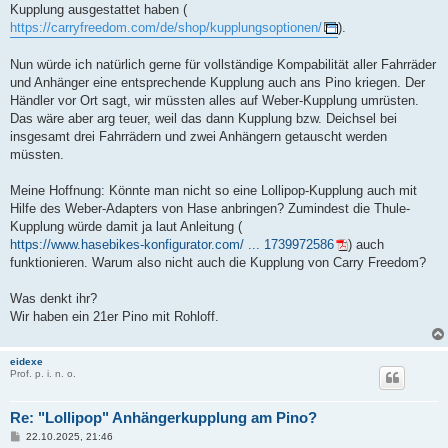
Kupplung ausgestattet haben (
https://carryfreedom.com/de/shop/kupplungsoptionen/
).
Nun würde ich natürlich gerne für vollständige Kompabilität aller Fahrräder
und Anhänger eine entsprechende Kupplung auch ans Pino kriegen. Der
Händler vor Ort sagt, wir müssten alles auf Weber-Kupplung umrüsten.
Das wäre aber arg teuer, weil das dann Kupplung bzw. Deichsel bei
insgesamt drei Fahrrädern und zwei Anhängern getauscht werden
müssten.
Meine Hoffnung: Könnte man nicht so eine Lollipop-Kupplung auch mit
Hilfe des Weber-Adapters von Hase anbringen? Zumindest die Thule-
Kupplung würde damit ja laut Anleitung (
https://www.hasebikes-konfigurator.com/ ... 1739972586
) auch
funktionieren. Warum also nicht auch die Kupplung von Carry Freedom?
Was denkt ihr?
Wir haben ein 21er Pino mit Rohloff.
eidexe
Prof. p. i. n. o.
Re: "Lollipop" Anhängerkupplung am Pino?
B
22.10.2025, 21:46
e