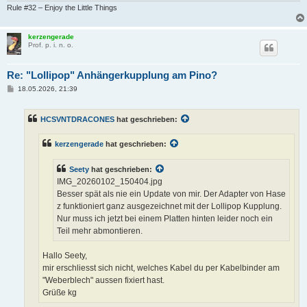
Rule #32 – Enjoy the Little Things
kerzengerade
Prof. p. i. n. o.
Re: "Lollipop" Anhängerkupplung am Pino?
B
18.05.2026, 21:39
e
i
t
HCSVNTDRACONES
hat geschrieben:
r
a
g
kerzengerade
hat geschrieben:
Seety
hat geschrieben:
IMG_20260102_150404.jpg
Besser spät als nie ein Update von mir. Der Adapter von Hase
z funktioniert ganz ausgezeichnet mit der Lollipop Kupplung.
Nur muss ich jetzt bei einem Platten hinten leider noch ein
Teil mehr abmontieren.
Hallo Seety,
mir erschliesst sich nicht, welches Kabel du per Kabelbinder am
"Weberblech" aussen fixiert hast.
Grüße kg