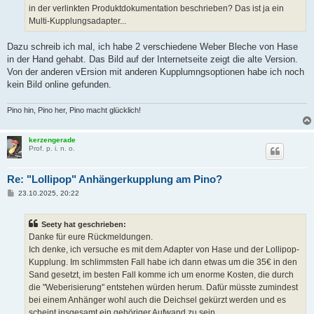
in der verlinkten Produktdokumentation beschrieben? Das ist ja ein
Multi-Kupplungsadapter...
Dazu schreib ich mal, ich habe 2 verschiedene Weber Bleche von Hase
in der Hand gehabt. Das Bild auf der Internetseite zeigt die alte Version.
Von der anderen vErsion mit anderen Kupplumngsoptionen habe ich noch
kein Bild online gefunden.
Pino hin, Pino her, Pino macht glücklich!
kerzengerade
Prof. p. i. n. o.
Re: "Lollipop" Anhängerkupplung am Pino?
B
23.10.2025, 20:22
e
i
t
Seety hat geschrieben:
r
a
Danke für eure Rückmeldungen.
g
Ich denke, ich versuche es mit dem Adapter von Hase und der Lollipop-
Kupplung. Im schlimmsten Fall habe ich dann etwas um die 35€ in den
Sand gesetzt, im besten Fall komme ich um enorme Kosten, die durch
die "Weberisierung" entstehen würden herum. Dafür müsste zumindest
bei einem Anhänger wohl auch die Deichsel gekürzt werden und es
scheint insgesamt ein gehöriger Aufwand zu sein.