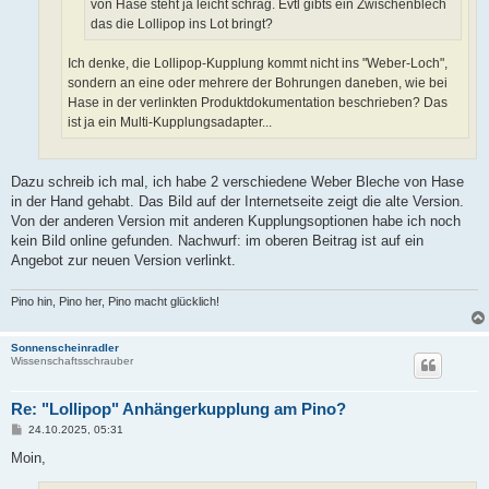
von Hase steht ja leicht schräg. Evtl gibts ein Zwischenblech
das die Lollipop ins Lot bringt?
Ich denke, die Lollipop-Kupplung kommt nicht ins "Weber-Loch",
sondern an eine oder mehrere der Bohrungen daneben, wie bei
Hase in der verlinkten Produktdokumentation beschrieben? Das
ist ja ein Multi-Kupplungsadapter...
Dazu schreib ich mal, ich habe 2 verschiedene Weber Bleche von Hase
in der Hand gehabt. Das Bild auf der Internetseite zeigt die alte Version.
Von der anderen Version mit anderen Kupplungsoptionen habe ich noch
kein Bild online gefunden. Nachwurf: im oberen Beitrag ist auf ein
Angebot zur neuen Version verlinkt.
Pino hin, Pino her, Pino macht glücklich!
Sonnenscheinradler
Wissenschaftsschrauber
Re: "Lollipop" Anhängerkupplung am Pino?
B
24.10.2025, 05:31
e
i
Moin,
t
r