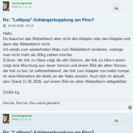
kerzengerade
Prof. p. i. n. o.
Re: "Lollipop" Anhängerkupplung am Pino?
B
10.05.2026, 15:13
e
i
Hallo,
t
Du brauchst das Weberblech aber nicht den Adapter oder den Adapter und
r
a
dann das Weberblech nicht.
g
Ich würde zum wiederholten Male zum Weberblech tendieren, solange
man nicht mehr als 80kg ziehen möchte.
Exkurs: der link zu Hase zeigt die alte Version, der link zu trike-x-press
zeigt eine Mischung aus neuer Version und einem Bild der alten Version,
der link zu boc ist selbsterklärend, der link zum Adapter von trailer kompo
ist eine Alternative die direkt an der Nabe ansetzt. Auch dort ist aktuell,
also Stand 11.05.2026, auf einem Bild ein altes Weberblech abbgebildet.
Grüße kg.
Pino hin, Pino her, Pino macht glücklich!
kerzengerade
Prof. p. i. n. o.
Re: "Lollipop" Anhängerkupplung am Pino?