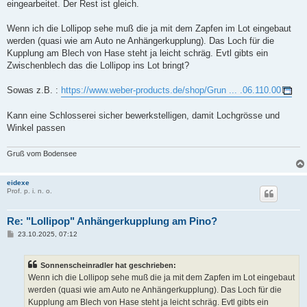
eingearbeitet. Der Rest ist gleich.
Wenn ich die Lollipop sehe muß die ja mit dem Zapfen im Lot eingebaut
werden (quasi wie am Auto ne Anhängerkupplung). Das Loch für die
Kupplung am Blech von Hase steht ja leicht schräg. Evtl gibts ein
Zwischenblech das die Lollipop ins Lot bringt?
Sowas z.B. :
https://www.weber-products.de/shop/Grun ... .06.110.00
Kann eine Schlosserei sicher bewerkstelligen, damit Lochgrösse und
Winkel passen
Gruß vom Bodensee
eidexe
Prof. p. i. n. o.
Re: "Lollipop" Anhängerkupplung am Pino?
B
23.10.2025, 07:12
e
i
t
Sonnenscheinradler hat geschrieben:
r
a
Wenn ich die Lollipop sehe muß die ja mit dem Zapfen im Lot eingebaut
g
werden (quasi wie am Auto ne Anhängerkupplung). Das Loch für die
Kupplung am Blech von Hase steht ja leicht schräg. Evtl gibts ein