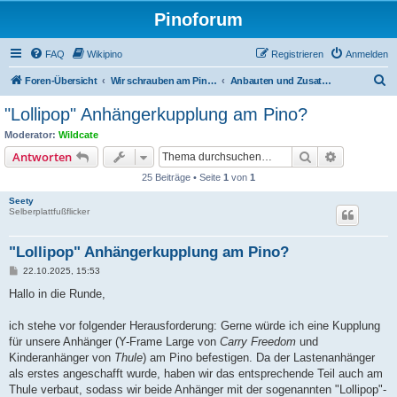
Pinoforum
FAQ
Wikipino
Registrieren
Anmelden
S
Foren-Übersicht
Wir schrauben am Pino: Erfahrungen, Technik und Anbauten
Anbauten und Zusatzteile (Technik)
u
"Lollipop" Anhängerkupplung am Pino?
c
Moderator:
Wildcate
h
Suche
Erweiterte
Antworten
e
25 Beiträge • Seite
1
von
1
Seety
Selberplattfußflicker
"Lollipop" Anhängerkupplung am Pino?
B
22.10.2025, 15:53
e
i
Hallo in die Runde,
t
r
a
ich stehe vor folgender Herausforderung: Gerne würde ich eine Kupplung
g
für unsere Anhänger (Y-Frame Large von
Carry Freedom
und
Kinderanhänger von
Thule
) am Pino befestigen. Da der Lastenanhänger
als erstes angeschafft wurde, haben wir das entsprechende Teil auch am
Thule verbaut, sodass wir beide Anhänger mit der sogenannten "Lollipop"-