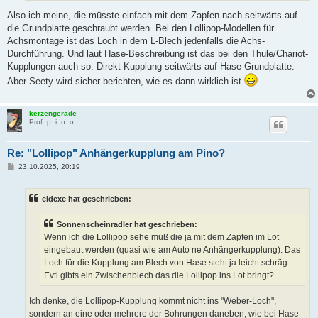
Also ich meine, die müsste einfach mit dem Zapfen nach seitwärts auf
die Grundplatte geschraubt werden. Bei den Lollipop-Modellen für
Achsmontage ist das Loch in dem L-Blech jedenfalls die Achs-
Durchführung. Und laut Hase-Beschreibung ist das bei den Thule/Chariot-
Kupplungen auch so. Direkt Kupplung seitwärts auf Hase-Grundplatte.
Aber Seety wird sicher berichten, wie es dann wirklich ist
kerzengerade
Prof. p. i. n. o.
Re: "Lollipop" Anhängerkupplung am Pino?
B
23.10.2025, 20:19
e
i
t
eidexe hat geschrieben:
r
a
g
Sonnenscheinradler hat geschrieben:
Wenn ich die Lollipop sehe muß die ja mit dem Zapfen im Lot
eingebaut werden (quasi wie am Auto ne Anhängerkupplung). Das
Loch für die Kupplung am Blech von Hase steht ja leicht schräg.
Evtl gibts ein Zwischenblech das die Lollipop ins Lot bringt?
Ich denke, die Lollipop-Kupplung kommt nicht ins "Weber-Loch",
sondern an eine oder mehrere der Bohrungen daneben, wie bei Hase