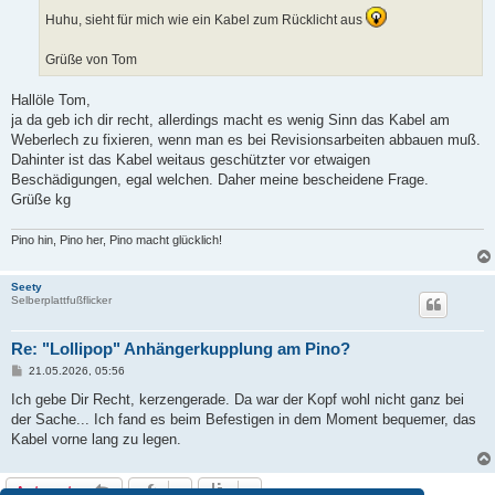
Huhu, sieht für mich wie ein Kabel zum Rücklicht aus
Grüße von Tom
Hallöle Tom,
ja da geb ich dir recht, allerdings macht es wenig Sinn das Kabel am
Weberlech zu fixieren, wenn man es bei Revisionsarbeiten abbauen muß.
Dahinter ist das Kabel weitaus geschützter vor etwaigen
Beschädigungen, egal welchen. Daher meine bescheidene Frage.
Grüße kg
Pino hin, Pino her, Pino macht glücklich!
Seety
Selberplattfußflicker
Re: "Lollipop" Anhängerkupplung am Pino?
B
21.05.2026, 05:56
e
i
Ich gebe Dir Recht, kerzengerade. Da war der Kopf wohl nicht ganz bei
t
der Sache... Ich fand es beim Befestigen in dem Moment bequemer, das
r
a
Kabel vorne lang zu legen.
g
Antworten