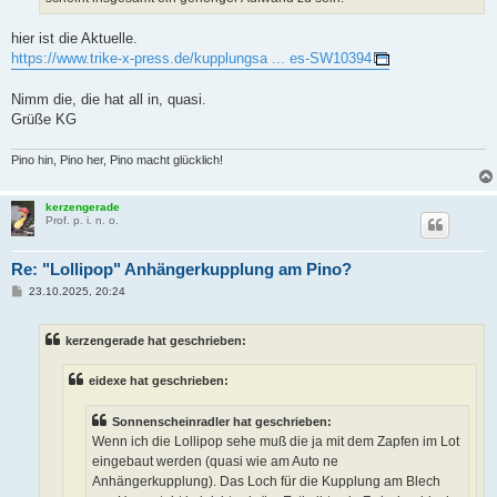
hier ist die Aktuelle.
https://www.trike-x-press.de/kupplungsa ... es-SW10394
Nimm die, die hat all in, quasi.
Grüße KG
Pino hin, Pino her, Pino macht glücklich!
kerzengerade
Prof. p. i. n. o.
Re: "Lollipop" Anhängerkupplung am Pino?
B
23.10.2025, 20:24
e
i
t
kerzengerade hat geschrieben:
r
a
g
eidexe hat geschrieben:
Sonnenscheinradler hat geschrieben:
Wenn ich die Lollipop sehe muß die ja mit dem Zapfen im Lot
eingebaut werden (quasi wie am Auto ne
Anhängerkupplung). Das Loch für die Kupplung am Blech