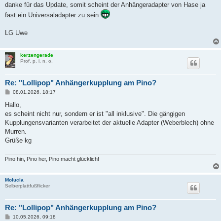
a
danke für das Update, somit scheint der Anhängeradapter von Hase ja
g
fast ein Universaladapter zu sein
LG Uwe
kerzengerade
Prof. p. i. n. o.
Re: "Lollipop" Anhängerkupplung am Pino?
B
08.01.2026, 18:17
e
i
Hallo,
t
es scheint nicht nur, sondern er ist "all inklusive". Die gängigen
r
a
Kupplungensvarianten verarbeitet der aktuelle Adapter (Weberblech) ohne
g
Murren.
Grüße kg
Pino hin, Pino her, Pino macht glücklich!
Molucla
Selberplattfußflicker
Re: "Lollipop" Anhängerkupplung am Pino?
B
10.05.2026, 09:18