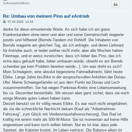
Selberplattfußflicker
Re: Umbau von meinem Pino auf eAntrieb
B
07.06.2026, 12:44
e
i
danke für diese ermunternde Worte. An sich habe ich ein gutes
t
Krankentandem ohne wenn und aber und seine Gemeinschaft reagierte
r
a
positiv und hilfbereit (Bernds-Tandem mit Rohloff. Die Inhaberin von
g
Bernds reagierte am gleichen Tag, als ich anfragte, und deren Lieferant
für Antriebe auch, er leider seither nicht mehr, aber alle Wochen hatten
Feiertage, und er weiss inzwischen, dass ich lieber das Pino, das ich
extra dazu gekauft habe, lieber umbauen würde, obwohl es am Bernds
scheinbar gar kein Problem bereiten würde...). Um was dreht es sich?
Mein Schwägerin, eine absolut begeisterte Fahrradfahrerin, fährt heute
Ebike. Lange Jahre bio-Bike in der anspruchsvollen Anhöhen der Donau-
Ufer. Meine Schwiegerfamilie ist aus dem Punkt wo Donau und Lech
zusammentreffen. Sie hat wegen Pankreas-Krebs eine Lebenserwartung
bis ca. Dezember bestenfalls. Wir wissen aber ganz sicher, dass sie noch
einige Monate gutes Leben haben kann.
Derzeit benutzt sie ihr völlig neues Ebike. Es war noch nicht eingefahren,
als sie die schreckliche Nachricht bekam (Kauf als "Arbeitnehmer-
Fahrzeug", zum Glück mit Verdienstausfallversicherung). Das Rad ist
kräftig mit einem mehr als 500-W-Motor. Sie ist momentan auf keine Hilfe
angewiesen und kann noch selber fahren. Nur es ist klar, dass jede
Sportart, die Kalorien kostet, ihr Leben verkürzt. Die Balance allein ist