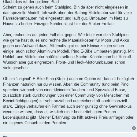
Glaub dies ist der goldene Pfad.
Scheint zu gehen auch beim Stahlpino. Bin da aber nicht eingelesen in
das spezielle Modell. Ich weiß aber: der Bafang Mittelmotor wird für viele
Fahrräderumbauten mit eingesetzt und läuft gut. Umbauten im Netz zu
Hause zu finden. Einziger Sonderfall ist hier der Stoker-Freilauf.
Aber, rechne es auf jeden Fall mal gegen. Wie teuer war dein Stahlpino,
wie gerne hast du es und rechne die Materialkosten für Motor und Akku
gegen und Aufwand dazu. Alternativ gibt es bei Kleinanzeigen schon
einige, auch schon Aluminium Modell, Pino E-Bike Umbauten günstig. Mit
Rohloff und Mittelmotor natürlich seltene Sache. Könnte man bei Rohloff
Wunsch aber gut eingrenzen. Front- und Heck-Motorumbauten schon
viele gesehen.
Ob ein "original" E-Bike Pino (Steps) auch ne Option ist, kannst bezüglich
Finanzen natürlich nur du wissen. Aber: die Community (und beim Pino
sprechen wir noch von einer kleineren Tandem- und Spezialrad-Blase,
zusätzlich stark durchdrungen von einer Community von Menschen mit
Beeinträchtigungen) ist sehr sozial und ausreichend oft auch finanziell
stark. Einige verkaufen ein Fahrrad auch sehr günstig ohne Gewinnfokus
wenn sie wissen, dass es wirklich einer beeinträchtigten Person
Lebensqualität gibt. Meiner Erfahrung: da hilft aktives Preis anfragen oder
ein eigenes Gesuch in den Portalen.
oui