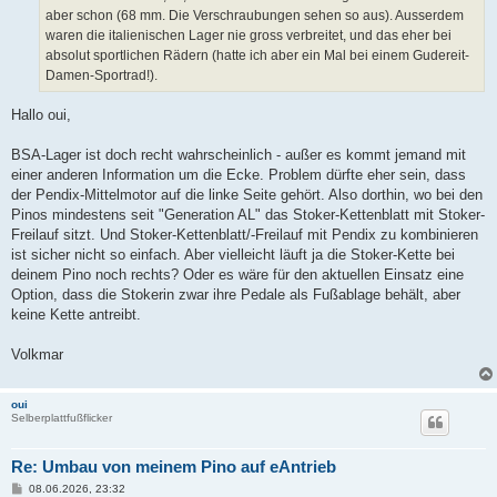
aber schon (68 mm. Die Verschraubungen sehen so aus). Ausserdem
waren die italienischen Lager nie gross verbreitet, und das eher bei
absolut sportlichen Rädern (hatte ich aber ein Mal bei einem Gudereit-
Damen-Sportrad!).
Hallo oui,
BSA-Lager ist doch recht wahrscheinlich - außer es kommt jemand mit
einer anderen Information um die Ecke. Problem dürfte eher sein, dass
der Pendix-Mittelmotor auf die linke Seite gehört. Also dorthin, wo bei den
Pinos mindestens seit "Generation AL" das Stoker-Kettenblatt mit Stoker-
Freilauf sitzt. Und Stoker-Kettenblatt/-Freilauf mit Pendix zu kombinieren
ist sicher nicht so einfach. Aber vielleicht läuft ja die Stoker-Kette bei
deinem Pino noch rechts? Oder es wäre für den aktuellen Einsatz eine
Option, dass die Stokerin zwar ihre Pedale als Fußablage behält, aber
keine Kette antreibt.
Volkmar
oui
Selberplattfußflicker
Re: Umbau von meinem Pino auf eAntrieb
B
08.06.2026, 23:32