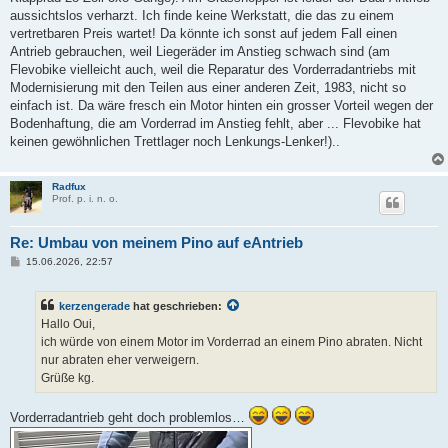
aussichtslos verharzt. Ich finde keine Werkstatt, die das zu einem
vertretbaren Preis wartet! Da könnte ich sonst auf jedem Fall einen
Antrieb gebrauchen, weil Liegeräder im Anstieg schwach sind (am
Flevobike vielleicht auch, weil die Reparatur des Vorderradantriebs mit
Modernisierung mit den Teilen aus einer anderen Zeit, 1983, nicht so
einfach ist. Da wäre fresch ein Motor hinten ein grosser Vorteil wegen der
Bodenhaftung, die am Vorderrad im Anstieg fehlt, aber ... Flevobike hat
keinen gewöhnlichen Trettlager noch Lenkungs-Lenker!)..
Radfux
Prof. p. i. n. o.
Re: Umbau von meinem Pino auf eAntrieb
B
15.06.2026, 22:57
e
i
t
kerzengerade
hat geschrieben:
r
a
Hallo Oui,
g
ich würde von einem Motor im Vorderrad an einem Pino abraten. Nicht
nur abraten eher verweigern.
Grüße kg.
Vorderradantrieb geht doch problemlos…