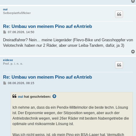
oui
Selberplattfußflicker
Re: Umbau von meinem Pino auf eAntrieb
B
07.06.2026, 14:50
e
i
Dreiradfahrer? Nein... meine Liegeräder (Flevo-Bike und Grasshoppfer von
t
Velotechnik haben nur 2 Räder, aber unser Leiba-Tandem, dafür, ja 3)
r
a
g
eidexe
Prof. p. i. n. o.
Re: Umbau von meinem Pino auf eAntrieb
B
08.06.2026, 08:15
e
i
t
oui
hat geschrieben:
r
a
g
Ich nehme an, dass da ein Pendix-Mittelmotor die beste techn. Lösung
ist. Der Ergonomie wegen, der Sitzposition wegen, aber auch der
Antriebstechnik wegen, weil 26er Räder mit bestem Nabengetriebe die
optimale und risikoarmste Lösung ist.
Was ich nicht weiss, ist, ob mein Pino ein BSA-Lager hat. Vermutlich