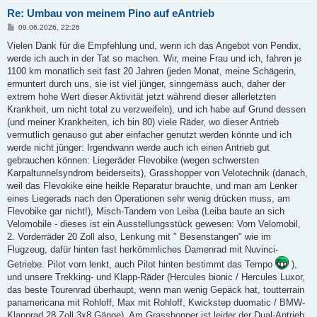
Re: Umbau von meinem Pino auf eAntrieb
B
09.06.2026, 22:26
e
i
Vielen Dank für die Empfehlung und, wenn ich das Angebot von Pendix,
t
werde ich auch in der Tat so machen. Wir, meine Frau und ich, fahren je
r
a
1100 km monatlich seit fast 20 Jahren (jeden Monat, meine Schägerin,
g
ermuntert durch uns, sie ist viel jünger, sinngemäss auch, daher der
extrem hohe Wert dieser Aktivität jetzt während dieser allerletzten
Krankheit, um nicht total zu verzweifeln), und ich habe auf Grund dessen
(und meiner Krankheiten, ich bin 80) viele Räder, wo dieser Antrieb
vermutlich genauso gut aber einfacher genutzt werden könnte und ich
werde nicht jünger: Irgendwann werde auch ich einen Antrieb gut
gebrauchen können: Liegeräder Flevobike (wegen schwersten
Karpaltunnelsyndrom beiderseits), Grasshopper von Velotechnik (danach,
weil das Flevokike eine heikle Reparatur brauchte, und man am Lenker
eines Liegerads nach den Operationen sehr wenig drücken muss, am
Flevobike gar nicht!), Misch-Tandem von Leiba (Leiba baute an sich
Velomobile - dieses ist ein Ausstellungsstück gewesen: Vorn Velomobil,
2. Vorderräder 20 Zoll also, Lenkung mit " Besenstangen" wie im
Flugzeug, dafür hinten fast herkömmliches Damenrad mit Nuvinci-
Getriebe. Pilot vorn lenkt, auch Pilot hinten bestimmt das Tempo
),
und unsere Trekking- und Klapp-Räder (Hercules bionic / Hercules Luxor,
das beste Tourenrad überhaupt, wenn man wenig Gepäck hat, toutterrain
panamericana mit Rohloff, Max mit Rohloff, Kwickstep duomatic / BMW-
Klapprad 28 Zoll 3x8 Gänge). Am Grasshopper ist leider der Dual-Antrieb