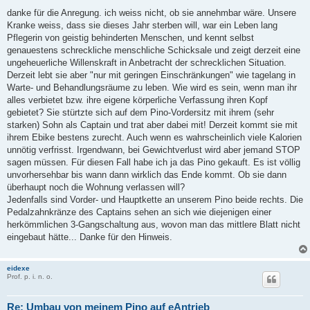
e
i
danke für die Anregung. ich weiss nicht, ob sie annehmbar wäre. Unsere
t
Kranke weiss, dass sie dieses Jahr sterben will, war ein Leben lang
r
a
Pflegerin von geistig behinderten Menschen, und kennt selbst
g
genauestens schreckliche menschliche Schicksale und zeigt derzeit eine
ungeheuerliche Willenskraft in Anbetracht der schrecklichen Situation.
Derzeit lebt sie aber "nur mit geringen Einschränkungen" wie tagelang in
Warte- und Behandlungsräume zu leben. Wie wird es sein, wenn man ihr
alles verbietet bzw. ihre eigene körperliche Verfassung ihren Kopf
gebietet? Sie stürtzte sich auf dem Pino-Vordersitz mit ihrem (sehr
starken) Sohn als Captain und trat aber dabei mit! Derzeit kommt sie mit
ihrem Ebike bestens zurecht. Auch wenn es wahrscheinlich viele Kalorien
unnötig verfrisst. Irgendwann, bei Gewichtverlust wird aber jemand STOP
sagen müssen. Für diesen Fall habe ich ja das Pino gekauft. Es ist völlig
unvorhersehbar bis wann dann wirklich das Ende kommt. Ob sie dann
überhaupt noch die Wohnung verlassen will?
Jedenfalls sind Vorder- und Hauptkette an unserem Pino beide rechts. Die
Pedalzahnkränze des Captains sehen an sich wie diejenigen einer
herkömmlichen 3-Gangschaltung aus, wovon man das mittlere Blatt nicht
eingebaut hätte... Danke für den Hinweis.
eidexe
Prof. p. i. n. o.
Re: Umbau von meinem Pino auf eAntrieb