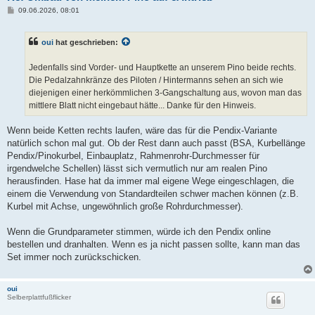
B
09.06.2026, 08:01
e
i
t
oui
hat geschrieben:
r
a
g
Jedenfalls sind Vorder- und Hauptkette an unserem Pino beide rechts.
Die Pedalzahnkränze des Piloten / Hintermanns sehen an sich wie
diejenigen einer herkömmlichen 3-Gangschaltung aus, wovon man das
mittlere Blatt nicht eingebaut hätte... Danke für den Hinweis.
Wenn beide Ketten rechts laufen, wäre das für die Pendix-Variante
natürlich schon mal gut. Ob der Rest dann auch passt (BSA, Kurbellänge
Pendix/Pinokurbel, Einbauplatz, Rahmenrohr-Durchmesser für
irgendwelche Schellen) lässt sich vermutlich nur am realen Pino
herausfinden. Hase hat da immer mal eigene Wege eingeschlagen, die
einem die Verwendung von Standardteilen schwer machen können (z.B.
Kurbel mit Achse, ungewöhnlich große Rohrdurchmesser).
Wenn die Grundparameter stimmen, würde ich den Pendix online
bestellen und dranhalten. Wenn es ja nicht passen sollte, kann man das
Set immer noch zurückschicken.
oui
Selberplattfußflicker