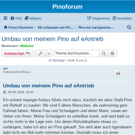
Pinoforum
FAQ
Wikipino
Registrieren
Anmelden
S
Foren-Übersicht
Wir schrauben am Pino: Erfahrungen, Technik und Anbauten
Pino mit nachgerüstetem Antrieb (Technik und Erfahrungen)
u
Umbau von meinem Pino auf eAntrieb
c
Moderator:
Wildcate
h
Suche
Erweiterte
Antworten
e
15 Beiträge • Seite
1
von
1
oui
Selberplattfußflicker
Umbau von meinem Pino auf eAntrieb
B
05.06.2026, 19:01
e
i
Ein extrem trauriger Anlass führte mich dazu, kürzlich ein altes Stahl-Pino
t
mit Rohloff zu kaufen: Wir sind 5 ältere Menschen, die wahnsinnig gern
r
a
Fahrrad fahren. Meine Frau und Schwägerin und deren Mann, sowie ein
g
Vetter von ihnen. Meine Schwägerin ist unheilbar krank, und wird bald zu
nichts mehr in der Lage sein. Um deren Aktivitätsphase etwas zu
verlängern, habe ich also ein Pino gekauft. Sie wird aber auch irgendwann
bald nicht ein Mal mehr mittreten können. Deshalb muss ich einen