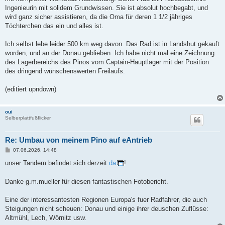
Ingenieurin mit solidem Grundwissen. Sie ist absolut hochbegabt, und
wird ganz sicher assistieren, da die Oma für deren 1 1/2 jähriges
Töchterchen das ein und alles ist.
Ich selbst lebe leider 500 km weg davon. Das Rad ist in Landshut gekauft
worden, und an der Donau geblieben. Ich habe nicht mal eine Zeichnung
des Lagerbereichs des Pinos vom Captain-Hauptlager mit der Position
des dringend wünschenswerten Freilaufs.
(editiert upndown)
oui
Selberplattfußflicker
Re: Umbau von meinem Pino auf eAntrieb
B
07.06.2026, 14:48
e
i
unser Tandem befindet sich derzeit
da
!
t
r
a
Danke g.m.mueller für diesen fantastischen Fotobericht.
g
Eine der interessantesten Regionen Europa's fuer Radfahrer, die auch
Steigungen nicht scheuen: Donau und einige ihrer deuschen Zuflüsse:
Altmühl, Lech, Wörnitz usw.