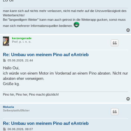
LG Uli
man kann sich auf nichts mehr verlassen, nicht mal mehr auf die Unzuverlässigkeit des
Wetterberichts!
Bei "langweiligem Wetter" kann man auch getrost in die Wetterapp gucken, sonst muss
man sich mehrerer Informationsquellen bedienen.
kerzengerade
Prof. p. i. n. o.
Re: Umbau von meinem Pino auf eAntrieb
B
05.06.2026, 21:44
e
i
Hallo Oui,
t
ich würde von einem Motor im Vorderrad an einem Pino abraten. Nicht nur
r
a
abraten eher verweigern.
g
Grüße kg.
Pino hin, Pino her, Pino macht glücklich!
Molucla
Selberplattfußflicker
Re: Umbau von meinem Pino auf eAntrieb
B
06.06.2026, 08:07