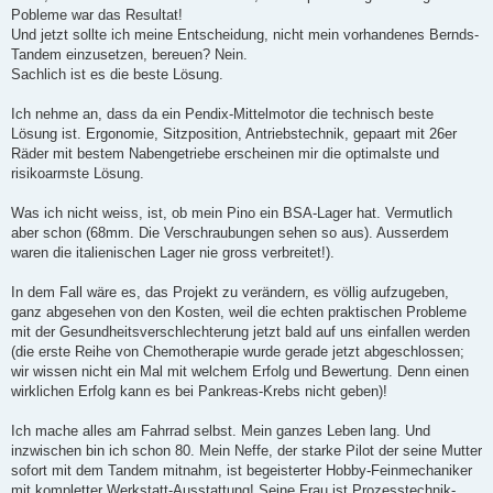
Pobleme war das Resultat!
Und jetzt sollte ich meine Entscheidung, nicht mein vorhandenes Bernds-
Tandem einzusetzen, bereuen? Nein.
Sachlich ist es die beste Lösung.
Ich nehme an, dass da ein Pendix-Mittelmotor die technisch beste
Lösung ist. Ergonomie, Sitzposition, Antriebstechnik, gepaart mit 26er
Räder mit bestem Nabengetriebe erscheinen mir die optimalste und
risikoarmste Lösung.
Was ich nicht weiss, ist, ob mein Pino ein BSA-Lager hat. Vermutlich
aber schon (68mm. Die Verschraubungen sehen so aus). Ausserdem
waren die italienischen Lager nie gross verbreitet!).
In dem Fall wäre es, das Projekt zu verändern, es völlig aufzugeben,
ganz abgesehen von den Kosten, weil die echten praktischen Probleme
mit der Gesundheitsverschlechterung jetzt bald auf uns einfallen werden
(die erste Reihe von Chemotherapie wurde gerade jetzt abgeschlossen;
wir wissen nicht ein Mal mit welchem Erfolg und Bewertung. Denn einen
wirklichen Erfolg kann es bei Pankreas-Krebs nicht geben)!
Ich mache alles am Fahrrad selbst. Mein ganzes Leben lang. Und
inzwischen bin ich schon 80. Mein Neffe, der starke Pilot der seine Mutter
sofort mit dem Tandem mitnahm, ist begeisterter Hobby-Feinmechaniker
mit kompletter Werkstatt-Ausstattung! Seine Frau ist Prozesstechnik-