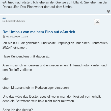
eAntrieb nachrüsten. Ich lebe an der Grenze zu Holland. Sie leben an der
Donau-Ufer. Das Pino wartet dort auf dem Umbau.
oui
Selberplattfußflicker
Re: Umbau von meinem Pino auf eAntrieb
B
05.06.2026, 19:05
e
i
Ich bin 80 J. alt geworden, und wollte ursprünglich "nur einen Frontantrieb
t
20Zoll" einbauen.
r
a
g
Hase Kundendienst rät davon ab.
Also muss ich umdenken und entweder einen Hinterradmotor kaufen und
den Rohloff verlieren
oder
einen Mittenantrieb im Pedalenlager einsetzen.
Und das wäre das Beste, speziell wenn man den Freilauf vorn erhält,
denn die Betroffene wird bald nicht mehr mittreten.
Sehe ich das richtig?