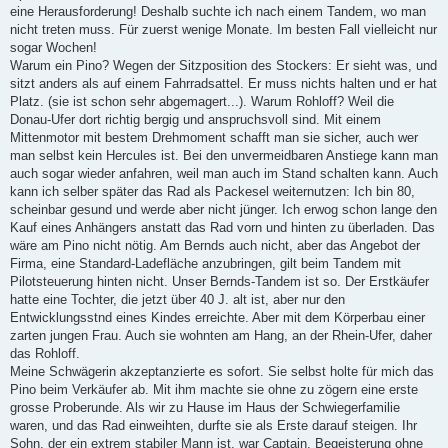
eine Herausforderung! Deshalb suchte ich nach einem Tandem, wo man
nicht treten muss. Für zuerst wenige Monate. Im besten Fall vielleicht nur
sogar Wochen!
Warum ein Pino? Wegen der Sitzposition des Stockers: Er sieht was, und
sitzt anders als auf einem Fahrradsattel. Er muss nichts halten und er hat
Platz. (sie ist schon sehr abgemagert...). Warum Rohloff? Weil die
Donau-Ufer dort richtig bergig und anspruchsvoll sind. Mit einem
Mittenmotor mit bestem Drehmoment schafft man sie sicher, auch wer
man selbst kein Hercules ist. Bei den unvermeidbaren Anstiege kann man
auch sogar wieder anfahren, weil man auch im Stand schalten kann. Auch
kann ich selber später das Rad als Packesel weiternutzen: Ich bin 80,
scheinbar gesund und werde aber nicht jünger. Ich erwog schon lange den
Kauf eines Anhängers anstatt das Rad vorn und hinten zu überladen. Das
wäre am Pino nicht nötig. Am Bernds auch nicht, aber das Angebot der
Firma, eine Standard-Ladefläche anzubringen, gilt beim Tandem mit
Pilotsteuerung hinten nicht. Unser Bernds-Tandem ist so. Der Erstkäufer
hatte eine Tochter, die jetzt über 40 J. alt ist, aber nur den
Entwicklungsstnd eines Kindes erreichte. Aber mit dem Körperbau einer
zarten jungen Frau. Auch sie wohnten am Hang, an der Rhein-Ufer, daher
das Rohloff.
Meine Schwägerin akzeptanzierte es sofort. Sie selbst holte für mich das
Pino beim Verkäufer ab. Mit ihm machte sie ohne zu zögern eine erste
grosse Proberunde. Als wir zu Hause im Haus der Schwiegerfamilie
waren, und das Rad einweihten, durfte sie als Erste darauf steigen. Ihr
Sohn, der ein extrem stabiler Mann ist, war Captain. Begeisterung ohne