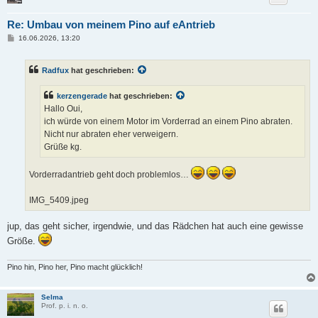
Re: Umbau von meinem Pino auf eAntrieb
B
16.06.2026, 13:20
e
i
t
Radfux
hat geschrieben:
r
a
g
kerzengerade
hat geschrieben:
Hallo Oui,
ich würde von einem Motor im Vorderrad an einem Pino abraten.
Nicht nur abraten eher verweigern.
Grüße kg.
Vorderradantrieb geht doch problemlos…
IMG_5409.jpeg
jup, das geht sicher, irgendwie, und das Rädchen hat auch eine gewisse
Größe.
Pino hin, Pino her, Pino macht glücklich!
Selma
Prof. p. i. n. o.