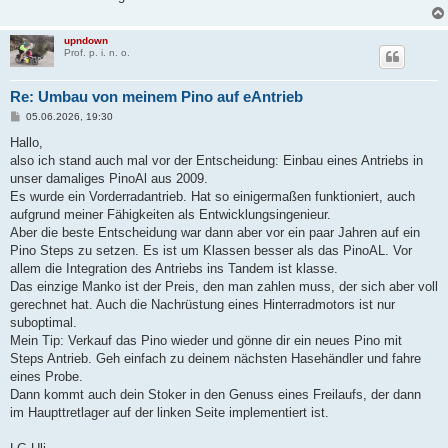
upndown
Prof. p. i. n. o.
Re: Umbau von meinem Pino auf eAntrieb
B
05.06.2026, 19:30
e
i
Hallo,
t
also ich stand auch mal vor der Entscheidung: Einbau eines Antriebs in
r
a
unser damaliges PinoAl aus 2009.
g
Es wurde ein Vorderradantrieb. Hat so einigermaßen funktioniert, auch
aufgrund meiner Fähigkeiten als Entwicklungsingenieur.
Aber die beste Entscheidung war dann aber vor ein paar Jahren auf ein
Pino Steps zu setzen. Es ist um Klassen besser als das PinoAL. Vor
allem die Integration des Antriebs ins Tandem ist klasse.
Das einzige Manko ist der Preis, den man zahlen muss, der sich aber voll
gerechnet hat. Auch die Nachrüstung eines Hinterradmotors ist nur
suboptimal.
Mein Tip: Verkauf das Pino wieder und gönne dir ein neues Pino mit
Steps Antrieb. Geh einfach zu deinem nächsten Hasehändler und fahre
eines Probe.
Dann kommt auch dein Stoker in den Genuss eines Freilaufs, der dann
im Haupttretlager auf der linken Seite implementiert ist.