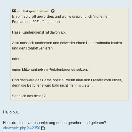
e
i
t
oui
hat geschrieben:
r
a
Ich bin 80 J. alt geworden, und wollte ursprünglich "nur einen
g
Frontantrieb 20Zoll" einbauen.
Hase Kundendienst rät davon ab.
Also muss ich umdenken und entweder einen Hinterradmotor kaufen
und den Rohloff verlieren
oder
einen Mittenantrieb im Pedalenlager einsetzen.
Und das wäre das Beste, speziell wenn man den Freilauf vorn erhält,
denn die Betroffene wird bald nicht mehr mittreten.
Sehe ich das richtig?
Hallo oui,
Hast du diese Umbauanleitung schon gesehen und gelesen?
viewtopic.php?t=2356