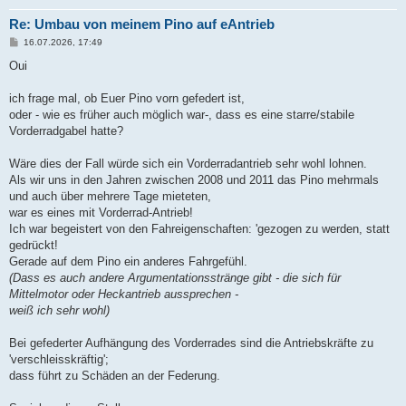
Re: Umbau von meinem Pino auf eAntrieb
B
16.07.2026, 17:49
e
i
Oui
t
r
a
ich frage mal, ob Euer Pino vorn gefedert ist,
g
oder - wie es früher auch möglich war-, dass es eine starre/stabile
Vorderradgabel hatte?
Wäre dies der Fall würde sich ein Vorderradantrieb sehr wohl lohnen.
Als wir uns in den Jahren zwischen 2008 und 2011 das Pino mehrmals
und auch über mehrere Tage mieteten,
war es eines mit Vorderrad-Antrieb!
Ich war begeistert von den Fahreigenschaften: 'gezogen zu werden, statt
gedrückt!
Gerade auf dem Pino ein anderes Fahrgefühl.
(Dass es auch andere Argumentationsstränge gibt - die sich für
Mittelmotor oder Heckantrieb aussprechen -
weiß ich sehr wohl)
Bei gefederter Aufhängung des Vorderrades sind die Antriebskräfte zu
'verschleisskräftig';
dass führt zu Schäden an der Federung.