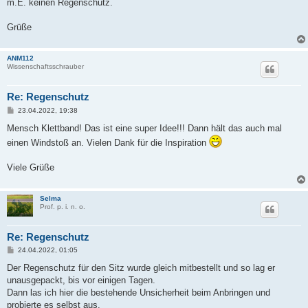
m.E. keinen Regenschutz.
Grüße
ANM112
Wissenschaftsschrauber
Re: Regenschutz
B
23.04.2022, 19:38
e
i
Mensch Klettband! Das ist eine super Idee!!! Dann hält das auch mal
t
einen Windstoß an. Vielen Dank für die Inspiration
r
a
g
Viele Grüße
Selma
Prof. p. i. n. o.
Re: Regenschutz
B
24.04.2022, 01:05
e
i
Der Regenschutz für den Sitz wurde gleich mitbestellt und so lag er
t
unausgepackt, bis vor einigen Tagen.
r
a
Dann las ich hier die bestehende Unsicherheit beim Anbringen und
g
probierte es selbst aus.