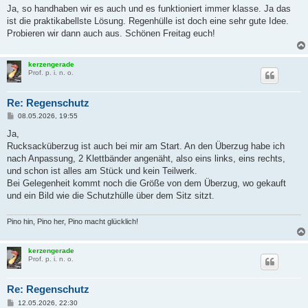
Ja, so handhaben wir es auch und es funktioniert immer klasse. Ja das
ist die praktikabellste Lösung. Regenhülle ist doch eine sehr gute Idee.
Probieren wir dann auch aus. Schönen Freitag euch!
kerzengerade
Prof. p. i. n. o.
Re: Regenschutz
B
08.05.2026, 19:55
e
i
Ja,
t
Rucksacküberzug ist auch bei mir am Start. An den Überzug habe ich
r
a
nach Anpassung, 2 Klettbänder angenäht, also eins links, eins rechts,
g
und schon ist alles am Stück und kein Teilwerk.
Bei Gelegenheit kommt noch die Größe von dem Überzug, wo gekauft
und ein Bild wie die Schutzhülle über dem Sitz sitzt.
Pino hin, Pino her, Pino macht glücklich!
kerzengerade
Prof. p. i. n. o.
Re: Regenschutz
B
12.05.2026, 22:30