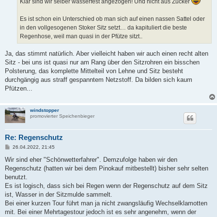
Klar sind wir selber wasserfest angezogen! Und nicht aus Zucker
g
Es ist schon ein Unterschied ob man sich auf einen nassen Sattel oder
in den vollgesogenen Stoker Sitz setzt… da kapituliert die beste
Regenhose, weil man quasi in der Pfütze sitzt..
Ja, das stimmt natürlich. Aber vielleicht haben wir auch einen recht alten
Sitz - bei uns ist quasi nur am Rang über den Sitzrohren ein bisschen
Polsterung, das komplette Mittelteil von Lehne und Sitz besteht
durchgängig aus straff gespanntem Netzstoff. Da bilden sich kaum
Pfützen...
windstopper
promovierter Speichenbieger
Re: Regenschutz
B
26.04.2022, 21:45
e
i
Wir sind eher "Schönwetterfahrer". Demzufolge haben wir den
t
Regenschutz (hatten wir bei dem Pinokauf mitbestellt) bisher sehr selten
r
a
benutzt.
g
Es ist logisch, dass sich bei Regen wenn der Regenschutz auf dem Sitz
ist, Wasser in der Sitzmulde sammelt.
Bei einer kurzen Tour führt man ja nicht zwangsläufig Wechselklamotten
mit. Bei einer Mehrtagestour jedoch ist es sehr angenehm, wenn der