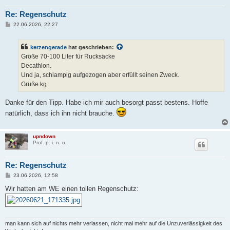
Re: Regenschutz
B
22.06.2026, 22:27
e
i
t
kerzengerade
hat geschrieben:
r
a
Größe 70-100 Liter für Rucksäcke
g
Decathlon.
Und ja, schlampig aufgezogen aber erfüllt seinen Zweck.
Grüße kg
Danke für den Tipp. Habe ich mir auch besorgt passt bestens. Hoffe
natürlich, dass ich ihn nicht brauche.
upndown
Prof. p. i. n. o.
Re: Regenschutz
B
23.06.2026, 12:58
e
i
Wir hatten am WE einen tollen Regenschutz:
t
r
a
g
man kann sich auf nichts mehr verlassen, nicht mal mehr auf die Unzuverlässigkeit des