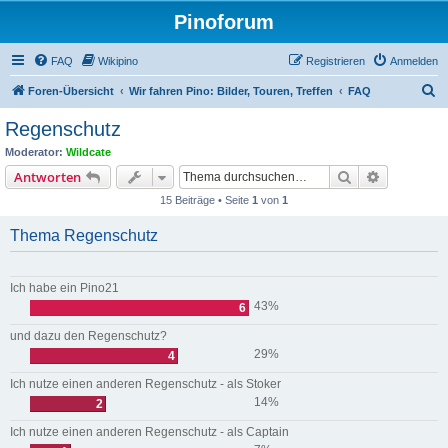
Pinoforum
FAQ
Wikipino
Registrieren
Anmelden
S
Foren-Übersicht
Wir fahren Pino: Bilder, Touren, Treffen
FAQ
u
Regenschutz
c
Moderator:
Wildcate
h
Suche
Erweiterte
Antworten
e
15 Beiträge • Seite
1
von
1
Thema Regenschutz
Ich habe ein Pino21
43%
6
und dazu den Regenschutz?
29%
4
Ich nutze einen anderen Regenschutz - als Stoker
14%
2
Ich nutze einen anderen Regenschutz - als Captain