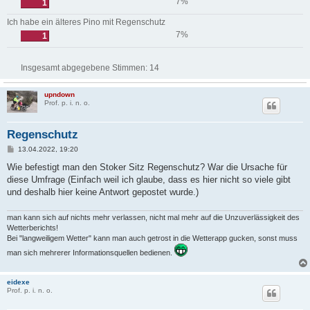
7%
1
Ich habe ein älteres Pino mit Regenschutz
7%
1
Insgesamt abgegebene Stimmen:
14
upndown
Prof. p. i. n. o.
Regenschutz
B
13.04.2022, 19:20
e
i
Wie befestigt man den Stoker Sitz Regenschutz? War die Ursache für
t
diese Umfrage (Einfach weil ich glaube, dass es hier nicht so viele gibt
r
a
und deshalb hier keine Antwort gepostet wurde.)
g
man kann sich auf nichts mehr verlassen, nicht mal mehr auf die Unzuverlässigkeit des
Wetterberichts!
Bei "langweiligem Wetter" kann man auch getrost in die Wetterapp gucken, sonst muss
man sich mehrerer Informationsquellen bedienen.
eidexe
Prof. p. i. n. o.