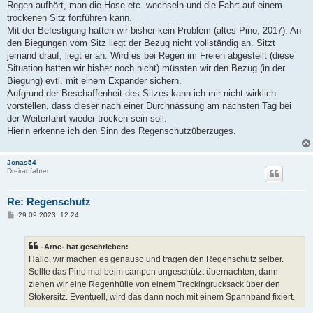
Regen aufhört, man die Hose etc. wechseln und die Fahrt auf einem
trockenen Sitz fortführen kann.
Mit der Befestigung hatten wir bisher kein Problem (altes Pino, 2017). An
den Biegungen vom Sitz liegt der Bezug nicht vollständig an. Sitzt
jemand drauf, liegt er an. Wird es bei Regen im Freien abgestellt (diese
Situation hatten wir bisher noch nicht) müssten wir den Bezug (in der
Biegung) evtl. mit einem Expander sichern.
Aufgrund der Beschaffenheit des Sitzes kann ich mir nicht wirklich
vorstellen, dass dieser nach einer Durchnässung am nächsten Tag bei
der Weiterfahrt wieder trocken sein soll.
Hierin erkenne ich den Sinn des Regenschutzüberzuges.
Jonas54
Dreiradfahrer
Re: Regenschutz
B
29.09.2023, 12:24
e
i
t
-Arne- hat geschrieben:
r
a
Hallo, wir machen es genauso und tragen den Regenschutz selber.
g
Sollte das Pino mal beim campen ungeschützt übernachten, dann
ziehen wir eine Regenhülle von einem Treckingrucksack über den
Stokersitz. Eventuell, wird das dann noch mit einem Spannband fixiert.