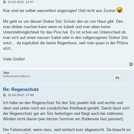
B
23.04.2022, 12:57
e
i
Klar sind wir selber wasserfest angezogen! Und nicht aus Zucker
t
r
a
Mir geht es um diesen Stoker Sitz Schutz den es von Hase gibt. Den
g
man drüber machen kann wenn es kübelt und man eben keine
Unterstellmöglichkeit für das Pino hat. Es ist schon ein Unterschied ob
man sich auf einen nassen Sattel oder in den vollgesogenen Stoker Sitz
setzt… da kapituliert die beste Regenhose, weil man quasi in der Pfütze
sitzt..
Viele Grüße!
Jojo
Selberplattfußflicker
Re: Regenschutz
B
23.04.2022, 17:00
e
i
Ich habe an den Regenschutz für den Sitz jeweils link und rechts und
t
oben und unten noch ein zusätzliches Klettband genäht. Damit lässt sich
r
a
der Regenschutz gut am Sitz befestigen und fliegt auch bei stärkeren
g
Winden nicht davon (wie letzten Sommer am Bodensee fast passiert).
Der Fahrersattel, wenn nass, wird einfach kurz abgewischt. Da braucht es