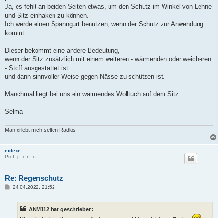
Ja, es fehlt an beiden Seiten etwas, um den Schutz im Winkel von Lehne
und Sitz einhaken zu können.
Ich werde einen Spanngurt benutzen, wenn der Schutz zur Anwendung
kommt.
Dieser bekommt eine andere Bedeutung,
wenn der Sitz zusätzlich mit einem weiteren - wärmenden oder weicheren
- Stoff ausgestattet ist
und dann sinnvoller Weise gegen Nässe zu schützen ist.
Manchmal liegt bei uns ein wärmendes Wolltuch auf dem Sitz.
Selma
Man erlebt mich selten Radlos
eidexe
Prof. p. i. n. o.
Re: Regenschutz
B
24.04.2022, 21:52
e
i
t
ANM112 hat geschrieben:
r
a