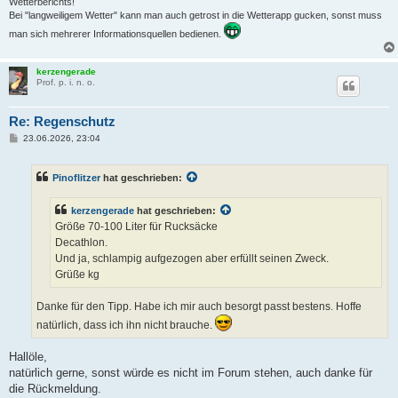
Wetterberichts!
Bei "langweiligem Wetter" kann man auch getrost in die Wetterapp gucken, sonst muss
man sich mehrerer Informationsquellen bedienen.
kerzengerade
Prof. p. i. n. o.
Re: Regenschutz
B
23.06.2026, 23:04
e
i
t
Pinoflitzer
hat geschrieben:
r
a
g
kerzengerade
hat geschrieben:
Größe 70-100 Liter für Rucksäcke
Decathlon.
Und ja, schlampig aufgezogen aber erfüllt seinen Zweck.
Grüße kg
Danke für den Tipp. Habe ich mir auch besorgt passt bestens. Hoffe
natürlich, dass ich ihn nicht brauche.
Hallöle,
natürlich gerne, sonst würde es nicht im Forum stehen, auch danke für
die Rückmeldung.