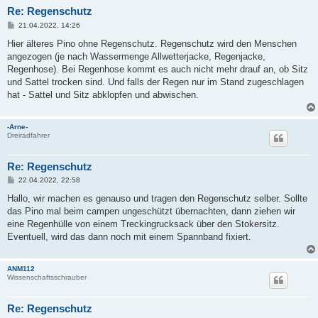
Re: Regenschutz
B
21.04.2022, 14:26
e
i
Hier älteres Pino ohne Regenschutz. Regenschutz wird den Menschen
t
angezogen (je nach Wassermenge Allwetterjacke, Regenjacke,
r
a
Regenhose). Bei Regenhose kommt es auch nicht mehr drauf an, ob Sitz
g
und Sattel trocken sind. Und falls der Regen nur im Stand zugeschlagen
hat - Sattel und Sitz abklopfen und abwischen.
-Arne-
Dreiradfahrer
Re: Regenschutz
B
22.04.2022, 22:58
e
i
Hallo, wir machen es genauso und tragen den Regenschutz selber. Sollte
t
das Pino mal beim campen ungeschützt übernachten, dann ziehen wir
r
a
eine Regenhülle von einem Treckingrucksack über den Stokersitz.
g
Eventuell, wird das dann noch mit einem Spannband fixiert.
ANM112
Wissenschaftsschrauber
Re: Regenschutz