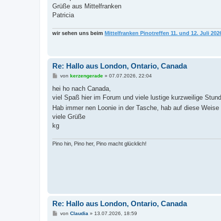
Grüße aus Mittelfranken
Patricia
wir sehen uns beim
Mittelfranken Pinotreffen 11. und 12. Juli 202
Re: Hallo aus London, Ontario, Canada
B
von
kerzengerade
»
07.07.2026, 22:04
e
i
hei ho nach Canada,
t
viel Spaß hier im Forum und viele lustige kurzweilige Stun
r
a
Hab immer nen Loonie in der Tasche, hab auf diese Weise
g
viele Grüße
kg
Pino hin, Pino her, Pino macht glücklich!
Re: Hallo aus London, Ontario, Canada
B
von
Claudia
»
13.07.2026, 18:59
e