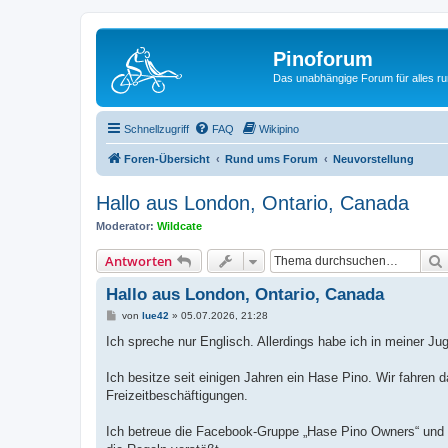
Pinoforum
Das unabhängige Forum für alles r
Schnellzugriff
FAQ
Wikipino
Foren-Übersicht
Rund ums Forum
Neuvorstellung
Hallo aus London, Ontario, Canada
Moderator:
Wildcate
Antworten
Hallo aus London, Ontario, Canada
B
von
lue42
»
05.07.2026, 21:28
e
i
Ich spreche nur Englisch. Allerdings habe ich in meiner Ju
t
r
a
Ich besitze seit einigen Jahren ein Hase Pino. Wir fahren
g
Freizeitbeschäftigungen.
Ich betreue die Facebook-Gruppe „Hase Pino Owners“ und he