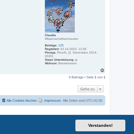
b
e
n
Claudia
Wissenschaftsschrauber
Beiträge:
125
Registriert:
02.10.2023, 13:36
Pinotyp:
PinoAL (2. Generation 2014-
2020)
Steps Unterstützung:
ja
Wohnort:
Bremerhaven
N
a
6 Beiträge • Seite
1
von
1
c
h
o
Gehe zu
b
e
n
Alle Cookies löschen
Impressum
Alle Zeiten sind
UTC+01:00
Verstanden!