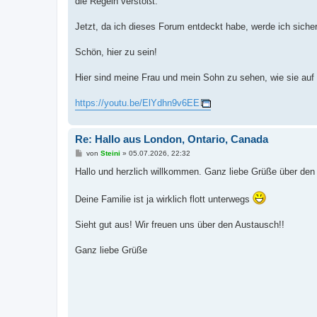
die Regeln verstößt.
Jetzt, da ich dieses Forum entdeckt habe, werde ich sicher 
Schön, hier zu sein!
Hier sind meine Frau und mein Sohn zu sehen, wie sie au
https://youtu.be/ElYdhn9v6EE
Re: Hallo aus London, Ontario, Canada
B
von
Steini
»
05.07.2026, 22:32
e
i
Hallo und herzlich willkommen. Ganz liebe Grüße über den
t
r
a
Deine Familie ist ja wirklich flott unterwegs
g
Sieht gut aus! Wir freuen uns über den Austausch!!
Ganz liebe Grüße