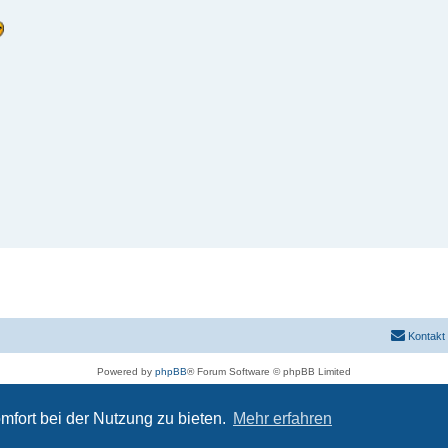
Kontakt
Powered by
phpBB
® Forum Software © phpBB Limited
Deutsche Übersetzung durch
phpBB.de
Datenschutz
|
Nutzungsbedingungen
mfort bei der Nutzung zu bieten.
Mehr erfahren