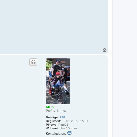
N
a
c
h
o
b
e
n
Steini
Prof. p. i. n. o.
Beiträge:
728
Registriert:
09.01.2009, 15:07
Pinotyp:
Pino21
Wohnort:
Ulm / Donau
K
Kontaktdaten:
o