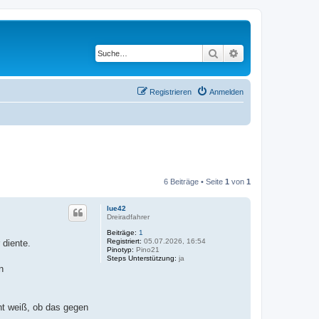
Suche
Erweiterte Suche
Registrieren
Anmelden
6 Beiträge • Seite
1
von
1
lue42
Dreiradfahrer
Beiträge:
1
Registriert:
05.07.2026, 16:54
 diente.
Pinotyp:
Pino21
Steps Unterstützung:
ja
n
cht weiß, ob das gegen