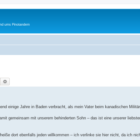
und ums Pinotandem
Suche
Erweiterte Suche
gend einige Jahre in Baden verbracht, als mein Vater beim kanadischen Militär
 damit gemeinsam mit unserem behinderten Sohn – das ist eine unserer liebste
iße dort ebenfalls jeden willkommen – ich verlinke sie hier nicht, da ich ni