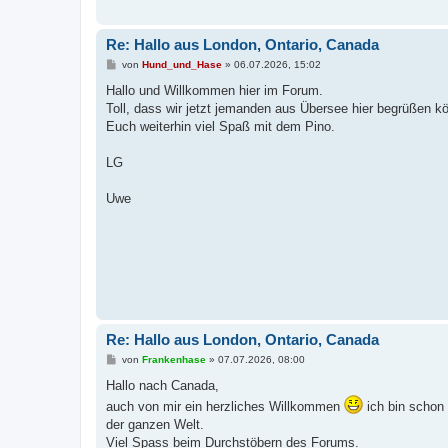
Re: Hallo aus London, Ontario, Canada
B
von
Hund_und_Hase
»
06.07.2026, 15:02
e
i
Hallo und Willkommen hier im Forum.
t
Toll, dass wir jetzt jemanden aus Übersee hier begrüßen k
r
a
Euch weiterhin viel Spaß mit dem Pino.
g
LG
Uwe
Re: Hallo aus London, Ontario, Canada
B
von
Frankenhase
»
07.07.2026, 08:00
e
i
Hallo nach Canada,
t
auch von mir ein herzliches Willkommen
ich bin schon
r
a
der ganzen Welt.
g
Viel Spass beim Durchstöbern des Forums.