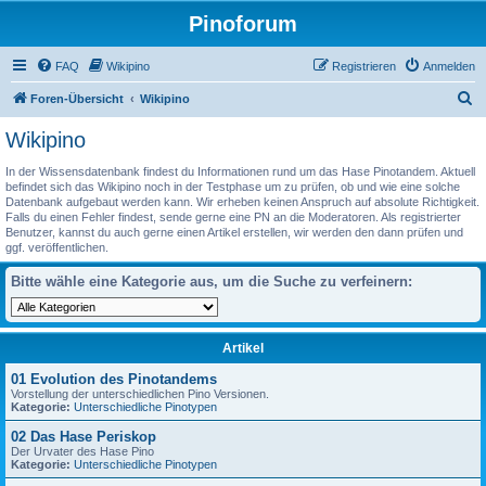
Pinoforum
FAQ
Wikipino
Registrieren
Anmelden
S
Foren-Übersicht
Wikipino
u
Wikipino
c
In der Wissensdatenbank findest du Informationen rund um das Hase Pinotandem. Aktuell
h
befindet sich das Wikipino noch in der Testphase um zu prüfen, ob und wie eine solche
Datenbank aufgebaut werden kann. Wir erheben keinen Anspruch auf absolute Richtigkeit.
e
Falls du einen Fehler findest, sende gerne eine PN an die Moderatoren. Als registrierter
Benutzer, kannst du auch gerne einen Artikel erstellen, wir werden den dann prüfen und
ggf. veröffentlichen.
Bitte wähle eine Kategorie aus, um die Suche zu verfeinern:
Artikel
01 Evolution des Pinotandems
Vorstellung der unterschiedlichen Pino Versionen.
Kategorie:
Unterschiedliche Pinotypen
02 Das Hase Periskop
Der Urvater des Hase Pino
Kategorie:
Unterschiedliche Pinotypen