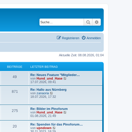
Suche
Erweiterte Suche
Registrieren
Anmelden
Aktuelle Zeit: 08.08.2026, 01:04
BEITRÄGE
LETZTER BEITRAG
L
Re: Neues Feature "Mitglieder…
B
49
e
N
von
Hund_und_Hase
t
e
17.07.2026, 09:41
e
z
u
t
e
L
Re: Hallo aus Nürnberg
B
871
i
e
s
e
N
von
zanaoria
r
t
t
e
18.07.2026, 17:32
e
t
B
e
z
u
e
r
t
e
i
i
B
r
e
s
L
Re: Bilder im Pinoforum
t
e
B
275
r
t
e
N
von
Hund_und_Hase
r
i
t
B
e
ä
t
e
01.08.2026, 21:49
a
t
e
r
e
z
u
g
r
i
B
r
g
t
e
L
a
Re: Spenden für das Pinoforum…
t
e
i
B
20
e
s
e
N
g
von
upndown
r
i
ä
r
t
e
t
e
30.11.2023, 18:29
a
t