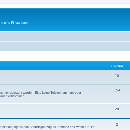
und ums Pinotandem
THEMEN
T
10
h
T
154
e
das hier gemacht werden. Bitte keine Telefonnummern oder
enauso willkommen.
h
m
e
e
T
28
m
n
h
e
e
T
2
neinrichtung die den Bedürftigen zugute kommen soll, wenn z.B. ihr
n