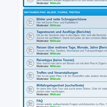
bescheidenes Budget aufgebraucht ist und etwas Besondere
Moderator:
Wildcate
WIR FAHREN PINO: BILDER, TOUREN, TREFFEN
Bilder und nette Schnappschüsse
Her mit Euren Pino- und Radbildern!
Moderator:
Wildcate
Tagestouren und Ausflüge (Berichte)
Ob an der Nordsee oder in den Alpen. Hier sind alle Berichte
Gerne mit viel Bildern. Damit sich jeder an den schönen Bild
Moderator:
Wildcate
Reisen über mehrere Tage, Monate, Jahre (Beric
Touren mit Pino, Tandem, Normalrad und Transportfragen mit
Moderator:
Wildcate
Reisetipps (keine Touren)
Was macht man denn am Besten um mit dem Pino in Zügen m
Moderator:
Wildcate
Treffen und Veranstaltungen
Hier ist ein guter Platz z.B. für Pinotreffen oder andere Ver
Moderator:
Wildcate
Mitfahrgelegenheit (suche/biete)
Ihr plant eine Solo Tour und sucht einen Stoker. Oder ihr ha
posten oder nachfragen.
Moderator:
Wildcate
FAQ
Immer wieder auftauchende Fragen und Antworten zu Pino,