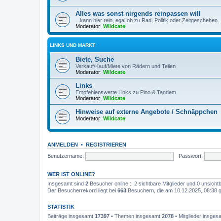
Alles was sonst nirgends reinpassen will
...kann hier rein, egal ob zu Rad, Politik oder Zeitgeschehen.
Moderator:
Wildcate
LINKS UND MARKT
Biete, Suche
Verkauf/Kauf/Miete von Rädern und Teilen
Moderator:
Wildcate
Links
Empfehlenswerte Links zu Pino & Tandem
Moderator:
Wildcate
Hinweise auf externe Angebote / Schnäppchen
Moderator:
Wildcate
ANMELDEN
•
REGISTRIEREN
Benutzername:
Passwort:
WER IST ONLINE?
Insgesamt sind
2
Besucher online :: 2 sichtbare Mitglieder und 0 unsicht
Der Besucherrekord liegt bei
663
Besuchern, die am 10.12.2025, 08:38 gl
STATISTIK
Beiträge insgesamt
17397
• Themen insgesamt
2078
• Mitglieder insge