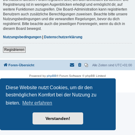
Registrierung ist in wenigen Augenblicken erledigt und ermöglicht dir, auf
weitere Funktionen zuzugreifen. Die Board-Administration kann registrierten
Benutzern auch zusätzliche Berechtigungen zuweisen. Beachte bitte unsere
Nutzungsbedingungen und die verwandten Regelungen, bevor du dich
registrierst. Bitte beachte auch die jeweiligen Forenregeln, wenn du dich in
diesem Board bewegst.
Nutzungsbedingungen
|
Datenschutzerklärung
Registrieren
Foren-Übersicht
Alle Zeiten sind
UTC+01:00
Powered by
phpBB
® Forum Software © phpBB Limited
Deutsche Übersetzung durch
phpBB.de
Datenschutz
|
Nutzungsbedingungen
Diese Website nutzt Cookies, um dir den
bestmöglichen Komfort bei der Nutzung zu
bieten.
Mehr erfahren
Verstanden!