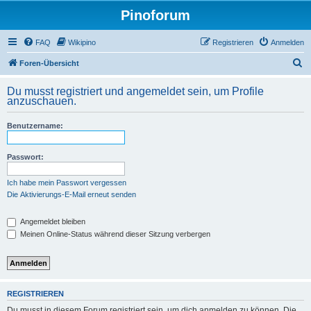
Pinoforum
FAQ
Wikipino
Registrieren
Anmelden
S
Foren-Übersicht
u
Du musst registriert und angemeldet sein, um Profile
c
anzuschauen.
h
Benutzername:
e
Passwort:
Ich habe mein Passwort vergessen
Die Aktivierungs-E-Mail erneut senden
Angemeldet bleiben
Meinen Online-Status während dieser Sitzung verbergen
REGISTRIEREN
Du musst in diesem Forum registriert sein, um dich anmelden zu können. Die