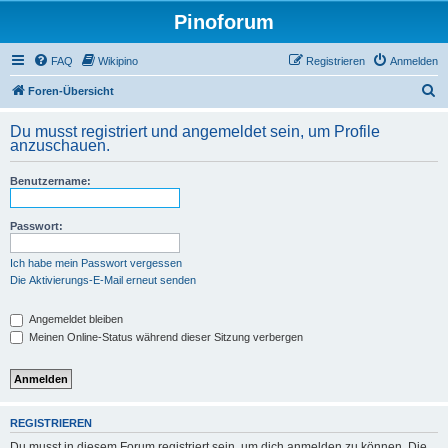
Pinoforum
FAQ
Wikipino
Registrieren
Anmelden
S
Foren-Übersicht
u
Du musst registriert und angemeldet sein, um Profile
c
anzuschauen.
h
Benutzername:
e
Passwort:
Ich habe mein Passwort vergessen
Die Aktivierungs-E-Mail erneut senden
Angemeldet bleiben
Meinen Online-Status während dieser Sitzung verbergen
REGISTRIEREN
Du musst in diesem Forum registriert sein, um dich anmelden zu können. Die