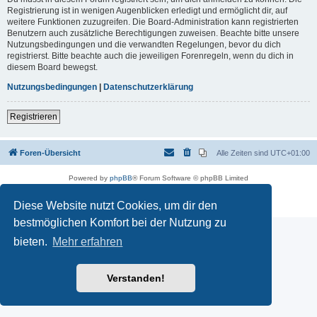
Registrierung ist in wenigen Augenblicken erledigt und ermöglicht dir, auf
weitere Funktionen zuzugreifen. Die Board-Administration kann registrierten
Benutzern auch zusätzliche Berechtigungen zuweisen. Beachte bitte unsere
Nutzungsbedingungen und die verwandten Regelungen, bevor du dich
registrierst. Bitte beachte auch die jeweiligen Forenregeln, wenn du dich in
diesem Board bewegst.
Nutzungsbedingungen
|
Datenschutzerklärung
Registrieren
Foren-Übersicht
Alle Zeiten sind
UTC+01:00
Powered by
phpBB
® Forum Software © phpBB Limited
Deutsche Übersetzung durch
phpBB.de
Datenschutz
|
Nutzungsbedingungen
Diese Website nutzt Cookies, um dir den
bestmöglichen Komfort bei der Nutzung zu
bieten.
Mehr erfahren
Verstanden!