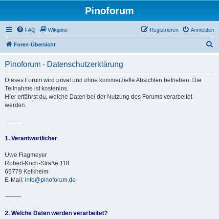
Pinoforum
FAQ
Wikipino
Registrieren
Anmelden
S
Foren-Übersicht
u
Pinoforum - Datenschutzerklärung
c
h
Dieses Forum wird privat und ohne kommerzielle Absichten betrieben. Die
Teilnahme ist kostenlos.
e
Hier erfährst du, welche Daten bei der Nutzung des Forums verarbeitet
werden.
⸻
1. Verantwortlicher
Uwe Flagmeyer
Robert-Koch-Straße 118
65779 Kelkheim
E-Mail:
info@pinoforum.de
⸻
2. Welche Daten werden verarbeitet?