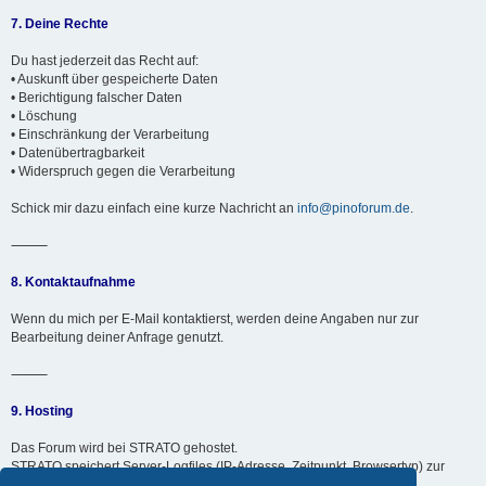
7. Deine Rechte
Du hast jederzeit das Recht auf:
• Auskunft über gespeicherte Daten
• Berichtigung falscher Daten
• Löschung
• Einschränkung der Verarbeitung
• Datenübertragbarkeit
• Widerspruch gegen die Verarbeitung
Schick mir dazu einfach eine kurze Nachricht an
info@pinoforum.de
.
⸻
8. Kontaktaufnahme
Wenn du mich per E-Mail kontaktierst, werden deine Angaben nur zur
Bearbeitung deiner Anfrage genutzt.
⸻
9. Hosting
Das Forum wird bei STRATO gehostet.
STRATO speichert Server-Logfiles (IP-Adresse, Zeitpunkt, Browsertyp) zur
technischen Sicherheit für maximal 7 Tage.