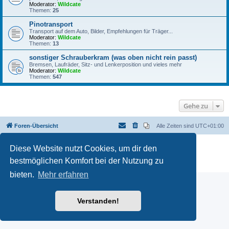
Moderator:
Wildcate
Themen:
25
Pinotransport
Transport auf dem Auto, Bilder, Empfehlungen für Träger...
Moderator:
Wildcate
Themen:
13
sonstiger Schrauberkram (was oben nicht rein passt)
Bremsen, Laufräder, Sitz- und Lenkerposition und vieles mehr
Moderator:
Wildcate
Themen:
547
Gehe zu
Foren-Übersicht
Alle Zeiten sind
UTC+01:00
Powered by
phpBB
® Forum Software © phpBB Limited
Diese Website nutzt Cookies, um dir den
Deutsche Übersetzung durch
phpBB.de
bestmöglichen Komfort bei der Nutzung zu
Datenschutz
|
Nutzungsbedingungen
bieten.
Mehr erfahren
Verstanden!