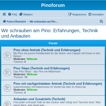
Pinoforum
FAQ
Wikipino
Registrieren
Anmelden
S
Foren-Übersicht
Wir schrauben am Pino: Erfahrungen, Technik und Anbauten
u
Wir schrauben am Pino: Erfahrungen, Technik
c
und Anbauten
h
Forum
e
Pino ohne Antrieb (Technik und Erfahrungen)
Bio-Pino mit purem Pedalantrieb für die Stoker und Captain mit Power in den
Beinen
Moderator:
Wildcate
Themen:
6
Pino Steps (Technik und Erfahrungen)
Das Pino Steps - das Pino mit Mittelmotor
Moderator:
Wildcate
Themen:
74
Pino mit nachgerüstetem Antrieb (Technik und Erfahrungen)
typischerweise mit Nabenmotor im Vorderrad oder im Hinterrad.
Moderator:
Wildcate
Themen:
6
Anbauten und Zusatzteile (Technik)
Fast jeder schraubt Teile an den Lenker oder hängt sich Taschen dran. Was
passt dazu, was taugt was...