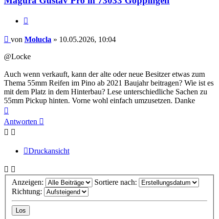
Magura Gustav Pro in 73033 Göppingen
Zitieren
Beitrag
von
Molucla
»
10.05.2026, 10:04
@Locke
Auch wenn verkauft, kann der alte oder neue Besitzer etwas zum
Thema 55mm Reifen im Pino ab 2021 Baujahr beitragen? Wie ist es
mit dem Platz in dem Hinterbau? Lese unterschiedliche Sachen zu
55mm Pickup hinten. Vorne wohl einfach umzusetzen. Danke
Nach
oben
Antworten
Druckansicht
Anzeigen:
Sortiere nach:
Richtung: