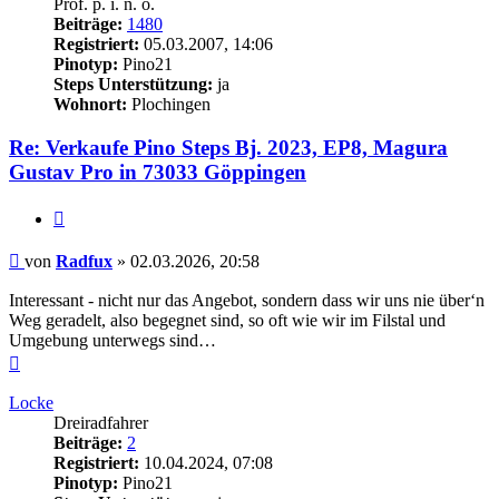
Prof. p. i. n. o.
Beiträge:
1480
Registriert:
05.03.2007, 14:06
Pinotyp:
Pino21
Steps Unterstützung:
ja
Wohnort:
Plochingen
Re: Verkaufe Pino Steps Bj. 2023, EP8, Magura
Gustav Pro in 73033 Göppingen
Zitieren
Beitrag
von
Radfux
»
02.03.2026, 20:58
Interessant - nicht nur das Angebot, sondern dass wir uns nie über‘n
Weg geradelt, also begegnet sind, so oft wie wir im Filstal und
Umgebung unterwegs sind…
Nach
oben
Locke
Dreiradfahrer
Beiträge:
2
Registriert:
10.04.2024, 07:08
Pinotyp:
Pino21