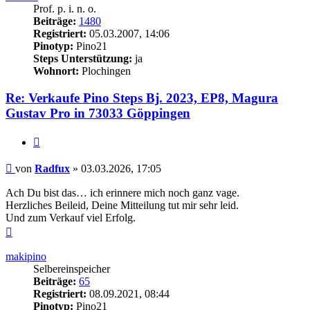
Prof. p. i. n. o.
Beiträge:
1480
Registriert:
05.03.2007, 14:06
Pinotyp:
Pino21
Steps Unterstützung:
ja
Wohnort:
Plochingen
Re: Verkaufe Pino Steps Bj. 2023, EP8, Magura
Gustav Pro in 73033 Göppingen
Zitieren
Beitrag
von
Radfux
»
03.03.2026, 17:05
Ach Du bist das… ich erinnere mich noch ganz vage.
Herzliches Beileid, Deine Mitteilung tut mir sehr leid.
Und zum Verkauf viel Erfolg.
Nach
oben
makipino
Selbereinspeicher
Beiträge:
65
Registriert:
08.09.2021, 08:44
Pinotyp:
Pino21