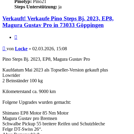
Pinotyp:
Pino21
Steps Unterstützung:
ja
Verkauft! Verkaufe Pino Steps Bj. 2023, EP8,
Magura Gustav Pro in 73033 Göppingen
Zitieren
Beitrag
von
Locke
»
02.03.2026, 15:08
Pino Steps Bj. 2023, EP8, Magura Gustav Pro
Kaufdatum Mai 2023 als Topseller-Version gekauft plus
Lowrider
2 Beinständer 100 kg
Kilometerstand ca. 9000 km
Folgene Upgrades wurden gemacht:
Shimano EP8 Motor 85 Nm Motor
Magura Gustav pro Bremsen
Schwalbe Pickup 55 breitere Reifen und Schutzbleche
Felge DT-Swiss 26“.