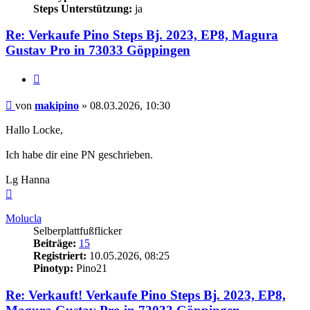
Steps Unterstützung:
ja
Re: Verkaufe Pino Steps Bj. 2023, EP8, Magura
Gustav Pro in 73033 Göppingen
Zitieren
Beitrag
von
makipino
»
08.03.2026, 10:30
Hallo Locke,
Ich habe dir eine PN geschrieben.
Lg Hanna
Nach
oben
Molucla
Selberplattfußflicker
Beiträge:
15
Registriert:
10.05.2026, 08:25
Pinotyp:
Pino21
Re: Verkauft! Verkaufe Pino Steps Bj. 2023, EP8,