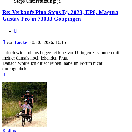
Steps Unterstützung:
ja
Re: Verkaufe Pino Steps Bj. 2023, EP8, Magura
Gustav Pro in 73033 Göppingen
Zitieren
Beitrag
von
Locke
»
03.03.2026, 16:15
...doch wir sind uns begegnet kurz vor Uhingen zusammen mit
meiner damals noch lebenden Frau.
Danach wollte ich dir schreiben, habe im Forum nicht
durchgeblickt.
Nach
oben
Radfux