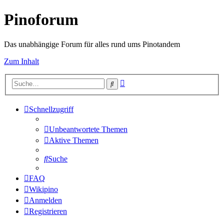
Pinoforum
Das unabhängige Forum für alles rund ums Pinotandem
Zum Inhalt
Erweiterte
Suche
Suche
Schnellzugriff
Unbeantwortete Themen
Aktive Themen
Suche
FAQ
Wikipino
Anmelden
Registrieren